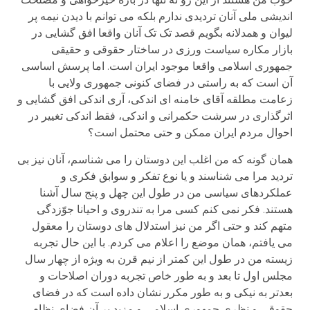
اندیشی ملی آنان تردیدی ندارم بلکه می توانم با دیدن نیمه پر
لیوان و همدلانه بگویم قصد تک تک آنان واقعا افق گشایی در
بازار مکاره سیاست ورزی در ساختار حقوقی و حقیقی
جمهوری اسلامی واقعا موجود ایران است. اما پرسش اساسی
آن است که به راستی در فضای کنونی جمهوری ولایی با
زعامت مطلقه آقای خامنه ای اندکی، آری اندکی افق گشایی و
اثرگذاری در سرشت حکمرانی و اندکی، فقط اندکی تغییر در
احوال مردم ایران ممکن و حتی محتمل است؟
همان گونه که من اغلب این دوستان را می شناسم، آنان نیز بی
تردید مرا می شناسند و یا نوع تفکر و سوابق فکری و
عملکردهای سیاسی من در طول این چهل و پنج سال آشنا
هستند. فکر نمی کنم کسی مرا به تندروی و احیانا جوّزدگی
متهم کند و حتی اگر من نیز استدلال های دوستان را معقول
می یافتم، همان موضع را اعلام می کردم. با این حال تجربه
زیسته من در طول این کمتر از نیم قرن به ویژه از چهار سال
مجلس اول تا بعد و به طور خاص تجربه دوران اصلاحات و
بعدتر به نیکی و به طور مکرر نشان داده است که در فضای
حقوقی و نظری جمهوری اسلامی و مزید بر آن فضای نظام