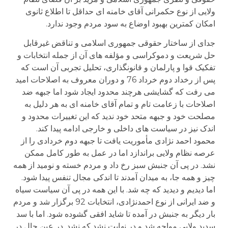
ولایی از نوع حکمرانی آقای خامنه ای حداقل تا اطلاع ثانوی
امکان کمترین بهبود اوضاع به سود مردم وجود ندارد.
جدای از ساختار حقوقی جمهوری اسلامی و تناقض غیرقابل
حل شریعت و دموکراسی و مؤلفه های آن از جمله انتخابات و
تفکیک قوا و پارلمان و قانونگذاری، تحلیل تجربی آن است که
پس از رخداد دوم خرداد 76 و دوران معروف به اصلاحات امید
می رفت که گشایشی هرچند محدود ایجاد شود اما جبهه ضد
اصلاحات با زعامت تام و تمام آقای خامنه ای به هر دلیل به
مصلحت خود و جبهه متحد خود ندید که این تغییرات محدود و
اندک نیز در سیاست های داخلی و خارجی ادامه پیدا کند.
محمود احمد نژادی مأموریت یافت تا جبهه دوم خردادی را از
عرصه نظام ولایی براندازد اما در عمل به طور کامل ممکن
نشد. در پی آن جنبش سبز رخ داد و مردم خسته و نومید از همه
چیز و همه جا، به میدان آمدند تا اندکی مجال تنفس پیدا شود.
اما دیدیم و دیدید که چه شد. با این همه در پی آن سیاست سیاه
و ضد ایرانی از نوع احمدنژادی، انتخابات 92 برگزار شد و مردم
بار دیگر به جنبش در آمده تا شاید افقی گشوده شود. اما با سد
سدید ولایی مواجه شد و در نهایت نشد که نشد. در عین حال در