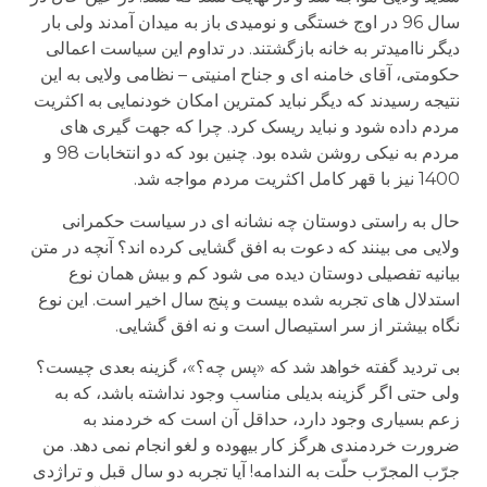
سال 96 در اوج خستگی و نومیدی باز به میدان آمدند ولی بار
دیگر ناامیدتر به خانه بازگشتند. در تداوم این سیاست اعمالی
حکومتی، آقای خامنه ای و جناح امنیتی – نظامی ولایی به این
نتیجه رسیدند که دیگر نباید کمترین امکان خودنمایی به اکثریت
مردم داده شود و نباید ریسک کرد. چرا که جهت گیری های
مردم به نیکی روشن شده بود. چنین بود که دو انتخابات 98 و
1400 نیز با قهر کامل اکثریت مردم مواجه شد.
حال به راستی دوستان چه نشانه ای در سیاست حکمرانی
ولایی می بینند که دعوت به افق گشایی کرده اند؟ آنچه در متن
بیانیه تفصیلی دوستان دیده می شود کم و بیش همان نوع
استدلال های تجربه شده بیست و پنج سال اخیر است. این نوع
نگاه بیشتر از سر استیصال است و نه افق گشایی.
بی تردید گفته خواهد شد که «پس چه؟»، گزینه بعدی چیست؟
ولی حتی اگر گزینه بدیلی مناسب وجود نداشته باشد، که به
زعم بسیاری وجود دارد، حداقل آن است که خردمند به
ضرورت خردمندی هرگز کار بیهوده و لغو انجام نمی دهد. من
جرّب المجرّب حلّت به الندامه! آیا تجربه دو سال قبل و تراژدی