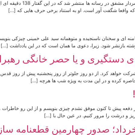
3 در چند ماه اخیر فایل صوتی ای
ه واقعا شگفت آور است. او به استناد برخی حرف هایی که […]
امنه ای و سخنان ناسنجیده و متوهمانه سید علی خمینی چیزکی بنویسم
شته بازنشر شود. زیرا، دعوی ما همان است که در این یادداشت […]
رای دستگیری و یا حصر خانگی رهب
 شرکت خواهد کرد. از دو روز جلوتر از روز پنجشنبه پیش از روز قد
محاصره کرده و در این مدت به ویژه شب ها هرچه […]
 89 / 17 سپتامبر 2010 متأسفانه از دفعه پیش تا کنون موفق نشدم چیزی بنویسم و از ا
یز و درشت را مرور کنیم. در عین حال با […]