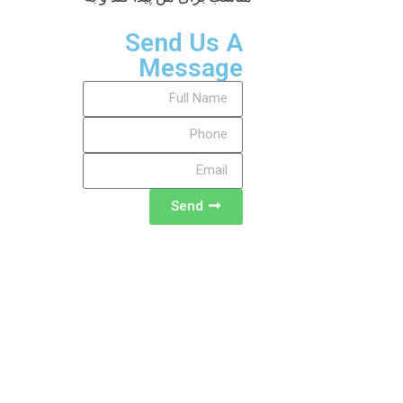
Send Us A
Message
Send