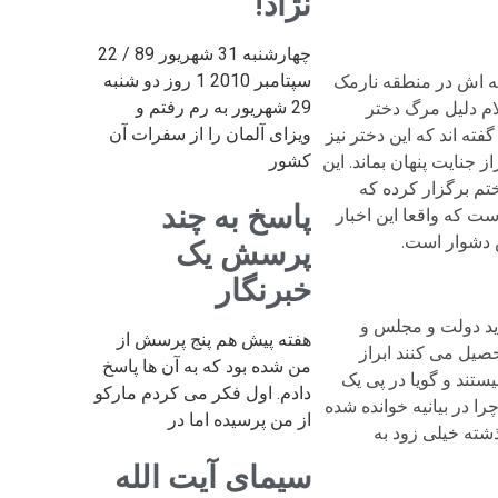
نژاد!
چهارشنبه 31 شهریور 89 / 22
سپتامبر 2010 1 روز دو شنبه
نه اش در منطقه نارمک
29 شهریور به رم رفتم و
ام دلیل مرگ دختر
ویزای آلمان را از سفرات آن
ه صورت ناشناس دفن شده است. گفته اند که این دختر نیز
کشور
ز جنایت پنهان بماند. این
تم برگزار کرده که
پاسخ به چند
ت که واقعا این اخبار
 دشوار است.
پرسش یک
خبرنگار
ید دولت و مجلس و
هفته پیش هم پنج پرسش از
صیل می کنند ابراز
من شده بود که به آن ها پاسخ
تند و گویا در پی یک
دادم. اول فکر می کردم مارکو
 در بیانیه خوانده شده
از من پرسیده اما در
ذشته خیلی زود به
سیمای آیت الله