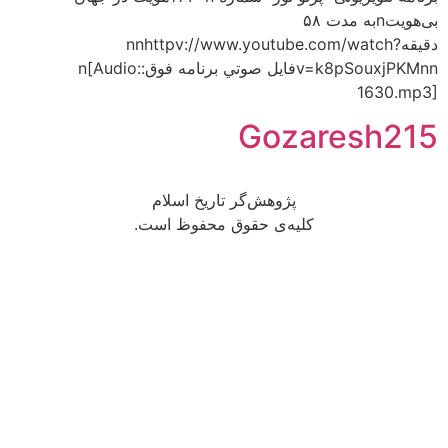
بى‌هويتnبه مدت ۵۸
دقيقهnnhttpv://www.youtube.com/watch?
v=k8pSouxjPKMnnفايل صوتي برنامه فوق:n[Audio:
1630.mp3]
Gozaresh215
پژوهش‌گر تاریخ اسلام
کلیه‌ی حقوق محفوظ است.