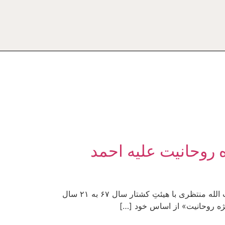
ویژه روحانیت علیه احمد
براساس خبر سایت آیت الله منتظری، «دادگاه ویژه روحانیت» آقای احمد منتظری را به «جرم» انتشار نوار گفت‌وگوی آیت الله منتظری با هیئتِ کشتار سال ۶۷ به ۲۱ سال
ه روحانیت» از اساس خود […]