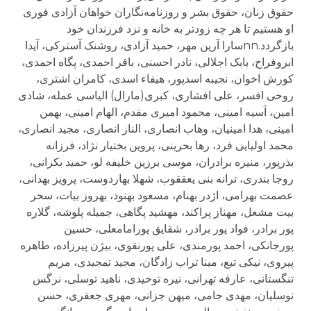
حقوق زنان، حقوق بشر و روزنامه‌نگاران خواهان آزادی فوری
او هستیم تا هر چه زودتر به خانه و نزد فرزندان خود
بازگردد.nnسارا آرین مهر، حمید آزادی، روشنک آسترکی، آیدا
ابروفراخ، بابک اجلالی، نادر احسنی، باقر احمدى، پگاه احمدی،
کورش اخوان، نجیبه اسدپور، هیفاء اسدى، کامران اشتری،
روحی افسر، علی افشاری، کبری(مارال) الیاسی عمله، شادی
امین، آسیه امینى، محمود امیری مقدم، الهام امینی، بهمن
امینی، هدا امینیان، وهاب انصاری، الناز انصاری، مجید انصاری،
محمد اولیایی فرد، رها بحرینی، پروین بختیار نژاد، فرزانه
بذرپور، منیره برادران، موسی برزین خلیفه لو، حمید بکرانی،
روجا بندری، ترانه بنی یعققوب، شهلا بهاردوست، پرویز بهدانی،
عصمت بهرامی، اژدر بهنام، مسعود بهنود، بهروز بیات، سحر
بیت مشعل، مهناز پراکند، مهشید پگاهى، جمیله پلوشه، گلاره
پور برادر، فواد پور برادر، شقایق پورامامعلى، حسین
پورجانکی، احمد پورمندی، علی پورنقوی، بیژن پیرزاده، طاهره
پیروی، نیکی تبع، مینا تراب زادگان، مجید تمجیدی، مریم
تنگستانی، عارفه تهرانی، نیره توحیدی، ناهید توسلی، نرگس
توسلیان، مهدی جامی، میهن جزانی، مهری جعفری، حسن