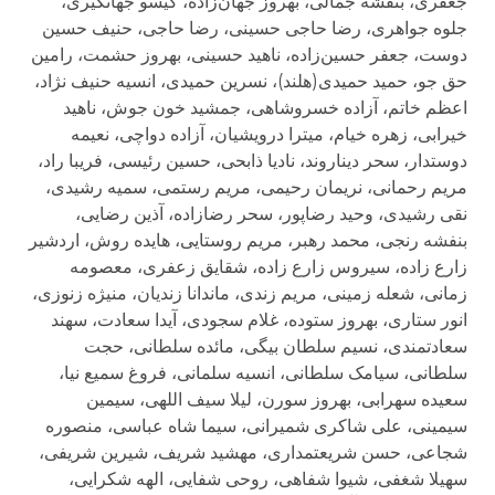
جعفری، بنفشه جمالی، بهروز جهان‌زاده، گیسو جهانگیری،
جلوه جواهری، رضا حاجی حسینی، رضا حاجی، حنیف حسین
دوست، جعفر حسین‌زاده، ناهید حسینی، بهروز حشمت، رامین
حق جو، حمید حمیدی(هلند)، نسرین حمیدی، انسیه حنیف نژاد،
اعظم خاتم، آزاده خسروشاهی، جمشید خون جوش، ناهید
خیرابی، زهره خیام، میترا درویشیان، آزاده دواچی، نعیمه
دوستدار، سحر دیناروند، نادیا ذابحی، حسین رئیسی، فریبا راد،
مریم رحمانی، نریمان رحیمی، مریم رستمی، سمیه رشیدی،
نقی رشیدی، وحید رضاپور، سحر رضازاده، آذین رضایی،
بنفشه رنجی، محمد رهبر، مریم روستایی، هایده روش، اردشیر
زارع زاده، سیروس زارع زاده، شقایق زعفری، معصومه
زمانی، شعله زمینی، مریم زندی، ماندانا زندیان، منیژه زنوزی،
انور ستاری، بهروز ستوده، غلام سجودی، آیدا سعادت، سهند
سعادتمندى، نسیم سلطان بیگی، مائده سلطانی، حجت
سلطانی، سیامک سلطانی، انسیه سلمانی، فروغ سمیع نیا،
سعیده سهرابی، بهروز سورن، لیلا سیف اللهی، سیمین
سیمینی، علی شاکری شمیرانی، سیما شاه عباسی، منصوره
شجاعی، حسن شریعتمدارى، مهشید شریف، شیرین شریفی،
سهیلا شغفی، شیوا شفاهی، روحی شفایی، الهه شکرایی،