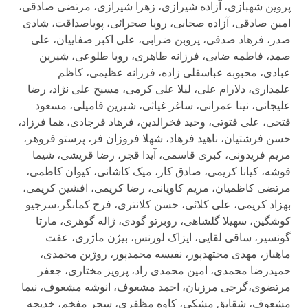
پروین شهبازی، آزاده شیرازی، زهرا شیرازی، مرتضی صادقی،
امین صادقی، آزاده صحابی، رویا صحرائی، پویاصداقت، شادی
صدر، فرهاد صدقی، پروبن ضرابی، علی اکبر صفاییان، علی
صمد، فاطمه ضایی، فرزانه طاهری، رویا طلوعی، شیرین
عبادی، محبوبه عباسقلی زاده، فرزانه عظیمی، کاظم
علمداری، دلارام علی، لیلا علی کرمی، مسیح علی نژاد، رضا
علیجانی، نینا عمرانی، ساغر غیاثی، شیرین فامیلی، مسعود
فتحی، علی فتوتی، وحید فخرالدین، فرهاد فرجادی، هما فرزاد،
حسن فرشتیان، ناهید فرهاد، شهلا فروزان فر، پرستو فروهر،
مریم فریدونی، كبری قاسمی، آیدا قجر، رضا قریشی، شیما
قوشه، كیانا كریمى، صادق کار، میک کاشانی، کیوان کاظمی،
مرتضی کاظمیان، مریم کاویانی، رضا کریمی، افشین کریمی،
بهزاد کریمی، علی کلائی، حسن کلانتری، فرح کمانگر،سرجیو
کوشگین، سهیلا گلشاهی، روبرتو گودی، ژاله گوهری، مارتا
گونسیر، ساقی لقایی، ایزاک لورنس، بیژن ماژری، عفت
ماهباز، مهدی مجتهدپور، نفیسه محمدپور، روژین محمدى،
حمیدرضا محمدی، امین محمدی راد، پرویز مختاری، جعفر
مرتضوی،گرجی مرزبان، احمد مشعوف، انوشه مشعوف، نیما
مشعوف، شقایق مشکی، کاوه مظفری، سحر مفخم، خدیجه