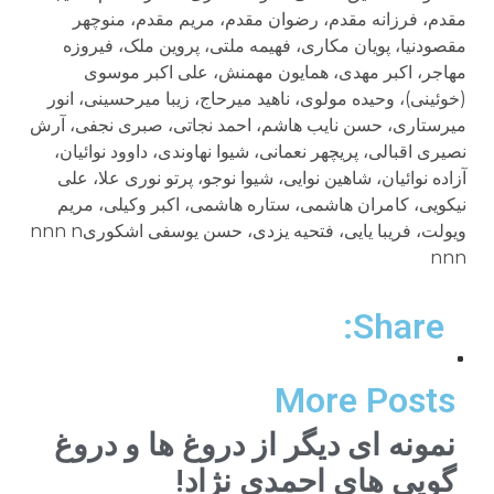
مقدم، فرزانه مقدم، رضوان مقدم، مریم مقدم، منوچهر
مقصودنیا، پویان مکاری، فهیمه ملتی، پروین ملک، فیروزه
مهاجر، اكبر مهدی، همایون مهمنش، علی اکبر موسوی
(خوئینی)، وحیده مولوی، ناهید میرحاج، زیبا میرحسینی، انور
میرستاری، حسن نایب هاشم، احمد نجاتی، صبری نجفی، آرش
نصیری اقبالی، پریچهر نعمانی، شیوا نهاوندى، داوود نوائیان،
آزاده نوائیان، شاهین نوایی، شیوا نوجو، پرتو نوری علا، علی
نیکویی، کامران هاشمی، ستاره هاشمی، اکبر وکیلی، مریم
ویولت، فریبا یایی، فتحیه یزدی، حسن یوسفی اشکوریnnn n
nnn
Share:
More Posts
نمونه ای دیگر از دروغ ها و دروغ
گویی های احمدی نژاد!