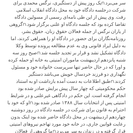
سر می‌برد.nیک روز پیش از دستگیری، نرگس محمدی برای
شرکت درجلسه دادگاه خود به محل دادگاه انقلاب اسلامی
رفت. وی پیش از این طی نامه‌ای رسمی از مسولین دادگاه
تقاضا کرده بود که جلسه دادگاه او علنی برگزار شود.nگروهی
از یاران نرگس از جمله فعالان حقوق زنان، حقوق بشر،
روزنامه‌نگاران برای حضور در دادگاه او را همراهی کردند، اما
به دلیل ایراد قانونی وی به عدم مطالعه پرونده توسط وکلا
دادگاه تشکیل نشد و قرار بر تجدید جلسه شد.nصبح روز سه
شنبه پانزدهم اردیبهشت ماموران امنیتی به خانه او حمله کرده
و اورا که در حال حاضر تنها سرپرست خانواده خود و مسئول
نگهداری دو فرزند خردسال خویش می‌باشد دستگیر
کردند.nطبق اطلاعات به دست آمده بازداشت او به استناد
حکم محکومیتی که چهار سال پیش برایش صادر شده بود
انجام گرفته است. این حکم در دادگاهی غیرعلنی و در شرایط
امنیتی پس از انتخابات سال ۱۳۸۸ صادر شده بود.nاو که خود با
احترام به قانون برای شرکت در جلسه دادگاه در روز دوشنبه
چهاردهم اردبیشهت در محل دادگاه حاضر شده بود اینک بدون
رعایت قوانین جاری،‌ در خانه خود مورد تهاجم نیروهای امنیتی
قرار گرفته و در زندان به سر می‌برد.nما گروهی از فعالان