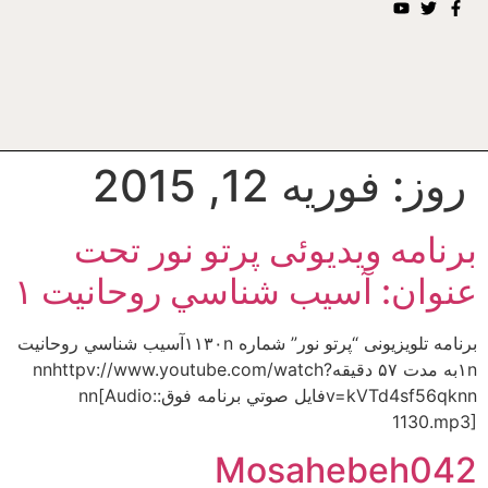
روز:
فوریه 12, 2015
برنامه ويديوئى پرتو نور تحت
عنوان: آسيب شناسي روحانيت ۱
برنامه تلويزيونى “پرتو نور” شماره ۱۱۳۰nآسيب شناسي روحانيت
۱nبه مدت ۵۷ دقيقهnnhttpv://www.youtube.com/watch?
v=kVTd4sf56qknnفايل صوتي برنامه فوق:nn[Audio:
1130.mp3]
Mosahebeh042