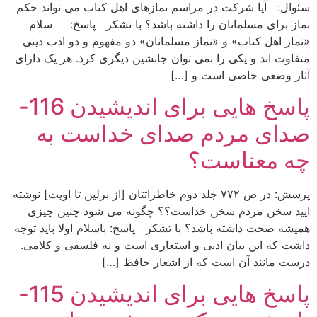
سئوال: آیا شرکت در مراسم نمازهای اهل کتاب می تواند حکم
نماز برای مسلمانان را داشته باشد؟ با تشکر پاسخ: سلام
«نماز اهل کتاب» و «نماز مسلمانان» دو مفهوم و دو ادب دینی
متفاوت اند و یکی را نمی توان جانشین دیگری کرذ. هر یک دارای
آثار وضعی خاصی است و […]
پاسخ هایی برای اندیشیدن 116-
صدای مردم صدای خداست به
چه معناست؟
پرسش: در ص ۷۷۲ جلد دوم خاطراتتان [از برلین تا اویت] نوشته
ایید سخن مردم سخن خداست؟؟ چگونه می شود چنین چیزی
همیشه صحت داشته باشد؟ با تشکر پاسخ: باسلام اولا باید توجه
داشت که این بیان ادبی و استعاری است و نه فلسفی و کلامی.
درست مانند آن است که از اشعار حافظ […]
پاسخ هایی برای اندیشیدن 115-