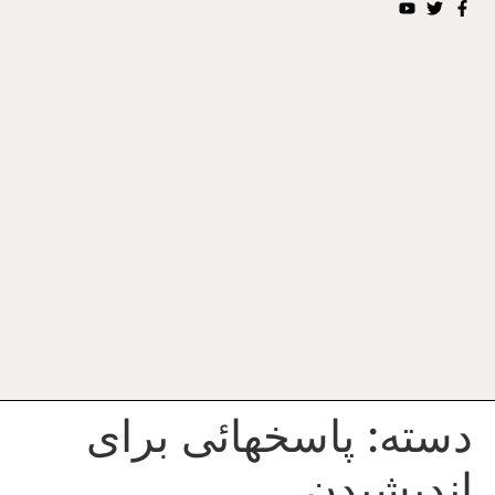
دسته:
پاسخهائى براى
انديشيدن