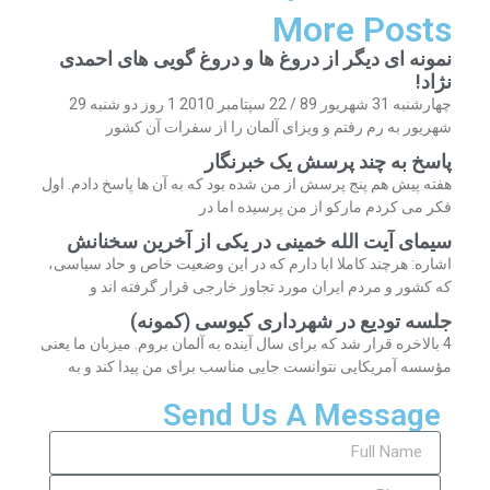
More Posts
نمونه ای دیگر از دروغ ها و دروغ گویی های احمدی
نژاد!
چهارشنبه 31 شهریور 89 / 22 سپتامبر 2010 1 روز دو شنبه 29
شهریور به رم رفتم و ویزای آلمان را از سفرات آن کشور
پاسخ به چند پرسش یک خبرنگار
هفته پیش هم پنج پرسش از من شده بود که به آن ها پاسخ دادم. اول
فکر می کردم مارکو از من پرسیده اما در
سیمای آیت الله خمینی در یکی از آخرین سخنانش
اشاره: هرچند کاملا ابا دارم که در این وضعیت خاص و حاد سیاسی،
که کشور و مردم ایران مورد تجاوز خارجی قرار گرفته اند و
جلسه تودیع در شهرداری کیوسی (کمونه)
4 بالاخره قرار شد که برای سال آینده به آلمان بروم. میزبان ما یعنی
مؤسسه آمریکایی نتوانست جایی مناسب برای من پیدا کند و به
Send Us A Message