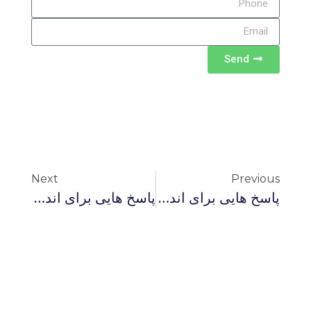
Send
Next
Previous
پاسخ هایی برای اندیشیدن 116- صدای مردم صدای خداست به چه معناست؟
پاسخ هایی برای اندیشیدن 117- آیا می توان عبادت های اهل کتاب را جانشین عبادت های مسلمانان کرد؟