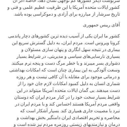
سرنوشت دیگر کشورها کم توجهی نشان دهد، خاصه اگر آن
کشور ایالات متحده‌ آمریکا با این ظرفیت عظیم علمی و فنی و
تاریخ سرشار از مبارزه برای آزادی و دموکراسی بوده باشد.
آقای رییس جمهوری
کشور ما ایران یکی از آسیب دیده ترین کشورهای دچار پاندمی
کرونا ویروس است. مردم ایران، به دلیل گسترش سریع این
بیماری در نتیجه سهل انگاری و پنهان سازی مسئولان و
بسیاری نارسایی‌های سیاسی و مدیریتی، در شرایط بسیار
دشواری بسر میبرند و با خطر مرگ دست و پنجه نرم میکنند.
وسعت آلودگی به این بیماری چنان است که امکانات بهداشتی
و درمانی موجود برای مقابله با آن کافی نیست و هر روزه
شماری انسان به دلیل کمبود امکانات لازم جان خود را از
دست میدهند. بی گمان ایالات متحده آمریکا میتواند در این
شرایط بسیار سخت خود را در کنار مردم ایران که دوستان
واقعی مردم آمریکا هستند احساس کند و با مردم ایران در
نبرد با مصیبت جاری همیاری کند. بسیار آشکار است که
محاصره و تحریم اقتصادی ایران دامنگیر بخش بهداشت و
درمان و نیازمندیهای زیستی روزمره مردم نیز شده است و