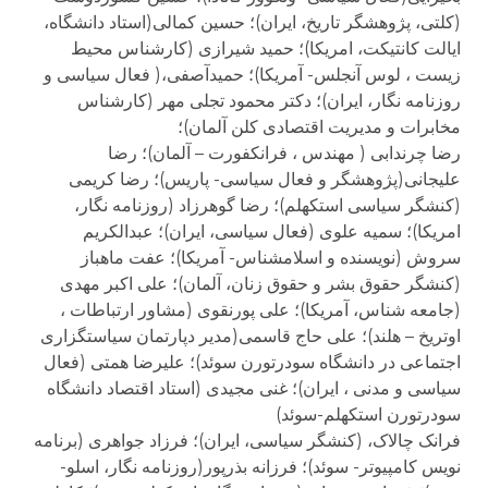
(کلتی، پژوهشگر تاریخ، ایران)؛ حسین کمالی(استاد دانشگاه،
ایالت کانتیکت، امریکا)؛ حمید شیرازی (کارشناس محیط
زیست ، لوس آنجلس- آمریکا)؛ حمیدآصفی،( فعال سیاسی و
روزنامه نگار، ایران)؛ دکتر محمود تجلی مهر (کارشناس
مخابرات و مدیریت اقتصادی کلن آلمان)؛
رضا چرندابی ( مهندس ، فرانکفورت – آلمان)؛ رضا
علیجانی(پژوهشگر و فعال سیاسی- پاریس)؛ رضا کریمی
(کنشگر سیاسی استکهلم)؛ رضا گوهرزاد (روزنامه نگار،
امریکا)؛ سمیه علوی (فعال سیاسی، ایران)؛ عبدالکریم
سروش (نویسنده و اسلامشناس- آمریکا)؛ عفت ماهباز
(کنشگر حقوق بشر و حقوق زنان، آلمان)؛ علی اکبر مهدی
(جامعه شناس، آمریکا)؛ علی پورنقوی (مشاور ارتباطات ،
اوتریخ – هلند)؛ علی حاج قاسمی(مدیر دپارتمان سیاستگزاری
اجتماعی در دانشگاه سودرتورن سوئد)؛ علیرضا همتی (فعال
سیاسی و مدنی ، ایران)؛ غنی مجیدی (استاد اقتصاد دانشگاه
سودرتورن استکهلم-سوئد)
فرانک چالاک، (کنشگر سیاسی، ایران)؛ فرزاد جواهری (برنامه
نویس کامپیوتر- سوئد)؛ فرزانه بذرپور(روزنامه نگار، اسلو-