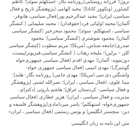
نروژ)؛ فرزانه روستایی(روزنامه نگار- استکهلم سوئد)؛ کاظم
کشاورز (ونکوور کانادا)؛ مجید الهامی (پژوهشگر تاریخ و فعال
سیاسی، ایران)؛ مجید عبدالرحیم پور(فعال سیاسی، هانوفر-
آلمان)؛محمد اولیائی فرد(حقوقدان) ؛ محمد سلیمانی ( کنشگر
سیاسی ، استهکلم- سوئد)؛ محمود سحرخیز (کنشگر سیاسی
آلمان)؛ محمود شوشتری (کنشگر سیاسی)؛ محمود
صدری(جامعه شناس، آمریکا)؛ مریم سطوت (کنشگر سیاسی
کلن – برلین)؛ ملیحه زهتاب ( کنشگر سیاسی،فیزیوتراپیست،
دورتموند- آلمان)؛ مهدی اقدم (فعال سیاسی جمهوری‌خواه
گوتنبرگ)؛ مهدی امینی (فعال سیاسی جمهوری خواه-
واشنگتن دى سى امریکا)؛ مهدی جامی( روزنامه نگار- هلند)؛
مینا علوی، (فعال سیاسی ، ایران)؛ نصرالله لشنی (پژوهشگر
و فعال سیاسی- کردستان عراق)؛ هاشم باروتی (دکترای
مدیریت و فعال سیاسی ، ایران)؛ هژیر عطاری (فعال سیاسی
جمهوری‌خواه- استهکلم)؛ یاسر میردامادی(پژوهشگر فلسفه و
دین- منچستر انگلیس) و یونس رستمی (فعال سیاسی ، ایران»
متن این نامه به زبان انگلیسی: