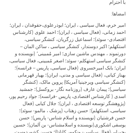
با احترام
امضاها:
امیر خرم، فعال سیاسی ، ایران؛ ابوذرعلوی،حقوقدان ، ایران؛
احمد زمانی، (فعال سیاسی ، ایران)؛ احمد علوی (کارشناس
اقتصادی- سوئد)؛ اسماعیل زرگریان، کنشگر سیاسی،
استکهلم؛ اکبر دوستدار، کنشگر سیاسی ، ساکن المان –
دورتموند ، مهندس ماشین سازی؛ امیر مُمبینی٬ (نویسنده و
کنشگر سیاسی استهکلم- سوئد؛ اصغر مُمبینی، فعال سیاسی،
ایران؛ بابک امیرخسروی (فعال سیاسی، پاریس – فرانسه)؛
بهناز کیانی، (فعال سیاسی و مدنی، ایران)؛ بهیار قهرمانی
(کنشگر سیاسی ویرجینیا آمریکا) پروین مالک، (کنشگر
سیاسی)؛ پیمان عارف (روزنامه نگار- بروکسل)؛ جمشید
اسدی ( کارشناس اقتصادی، پاریس -فرانسه)؛ جواد رحیم پور،
(پژوهشگر توسعه اقتصادی ، ایران)؛ جلال کیابی (فعال
سیاسی، استکهلم)؛ حسن زهتاب (پزشک ، مالمو- سوئد)؛
حسن فرشتیان (نویسنده و اسلام شناس- پاریس)؛ حسن
یوسفی اشکوری(نویسنده و اسلامشناس- بن آلمان)؛ حسین
بحیرایی(فعال سیاسی- ونکوور کانادا)؛ حسین کشوردوست