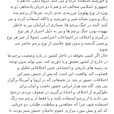
و خورشید استفاده کرده و می کنند. گروه دیگر، که هم با
جمهوری اسلامی مخالف اند و هم با دو جریان پادشاهی (و به
ویژه از نوع پهلوی) مرزبندی جدی دارند، صرفا از پرچم سه
رنگ و بدون نشانه شیر و خورشید و یا الله استفاده کرده و می
کنند. البته در جنگ پرچم ها، شماری از ایرانیان نیز به خاطر
بیهوده بودن جنگ پرچم ها و نیز به دلیل احتراز از هر نوع
درگیری و اختلاف در اجتماعات اعتراضی، اصولا از خیر هر نوع
پرچمی گذشته و بدون هیچ علامتی از نوع پرچم حاضر می
شوند.
حال اگر کسی بخواهد در داخل کشور در باره وضعیت پرچم ها
در خارج از کشور تحقیق و یا داوری کند، نمی تواند بدون توجه
به زمینه های تاریخی و اجتماعی چنین اختلافاتی تحلیل و
قضاوت کند. واقعیت این است که پس از جنبش سبز این
اختلافات عمیق تر شد. در تجمعاتی که در اروپا و آمریکا برگزار
می شد، گاه چند هزار ایرانی حضور داشت و اینان برای
جلوگیری از اختلاف و احیانا درگیری در صفوف مردم، ترجیح
می دادند یا از پرچم استفاده نکنند و یا فقط از پرچم سه رنگ
استفاده شود. چرا که مجاهدین و سلطنت طلبان، دو جریانی
که کم و بیش مورد بیزاری عموم حامیان جنبش سبز بودند، با