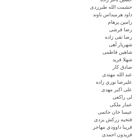
حشمت الله طبرزدی
داود هرمیداس باوند
رامین پرهام
رضا قرشی
رضا تقی زاده
شهریار آهی
شاهين فاطمى
شهلا فرید
صادق کار
عبد الله مهتدی
عليرضا نوري زاده
علی اكبر مهدی
لی راکعی
عمار ملکی
عیسا خان حاتمی
فتحیه زرکش یزدی
فريبا داوودي مهاجر
فریدون احمدی