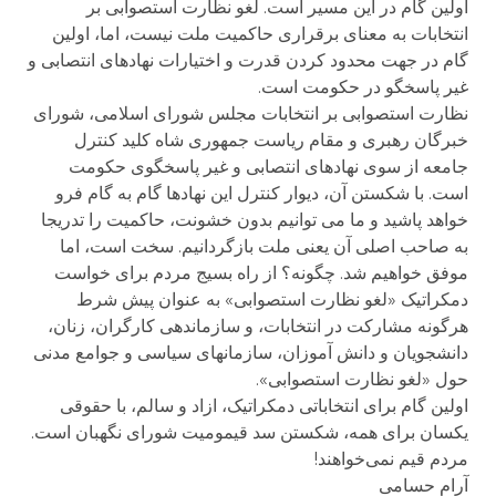
اولین گام در این مسیر است. لغو نظارت استصوابی بر
انتخابات به معنای برقراری حاکمیت ملت نیست، اما، اولین
گام در جهت محدود کردن قدرت و اختیارات نهادهای انتصابی و
غیر پاسخگو در حکومت است.
نظارت استصوابی بر انتخابات مجلس شورای اسلامی، شورای
خبرگان رهبری و مقام ریاست جمهوری شاه کلید کنترل
جامعه از سوی نهادهای انتصابی و غیر پاسخگوی حکومت
است. با شکستن آن، دیوار کنترل این نهادها گام به گام فرو
خواهد پاشید و ما می توانیم بدون خشونت، حاکمیت را تدریجا
به صاحب اصلی آن یعنی ملت بازگردانیم. سخت است، اما
موفق خواهیم شد. چگونه؟ از راه بسیج مردم برای خواست
دمکراتیک «لغو نظارت استصوابی» به عنوان پیش شرط
هرگونه مشارکت در انتخابات، و سازماندهی کارگران، زنان،
دانشجویان و دانش آموزان، سازمانهای سیاسی و جوامع مدنی
حول «لغو نظارت استصوابی».
اولین گام برای انتخاباتی دمکراتیک، ازاد و سالم، با حقوقی
یکسان برای همه، شکستن سد قیمومیت شورای نگهبان است.
مردم قیم نمی‌خواهند!
آرام حسامى