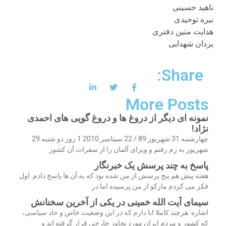
ناهید حسینی
نیره توحیدی
هدایت متین دفتری
یزدان شهدایی
Share:
More Posts
نمونه ای دیگر از دروغ ها و دروغ گویی های احمدی
نژاد!
چهارشنبه 31 شهریور 89 / 22 سپتامبر 2010 1 روز دو شنبه 29
شهریور به رم رفتم و ویزای آلمان را از سفرات آن کشور
پاسخ به چند پرسش یک خبرنگار
هفته پیش هم پنج پرسش از من شده بود که به آن ها پاسخ دادم. اول
فکر می کردم مارکو از من پرسیده اما در
سیمای آیت الله خمینی در یکی از آخرین سخنانش
اشاره: هرچند کاملا ابا دارم که در این وضعیت خاص و حاد سیاسی،
که کشور و مردم ایران مورد تجاوز خارجی قرار گرفته اند و