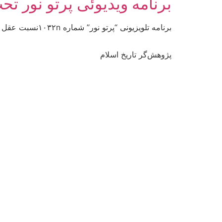
برنامه ويديوئى پرتو نور 
برنامه تلويزيونى “پرتو نور” شماره ۱۰۳۲nنسبت عقل و دين ۳nبه مدت ۵۸ دقيقهnnhttpv://www.youtube.com/watch?v=Vo4-1VdC9zY
پژوهش‌گر تاریخ اسلام