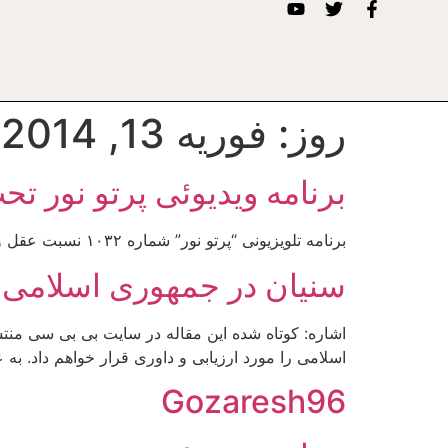
روز:
فوریه 13, 2014
برنامه ويديوئى پرتو نور 
برنامه تلويزيونى “پرتو نور” شماره ۱۰۳۲ نسبت عقل و دين ۳ به مدت ۵۸ دقيقه httpv://www.youtube.com/watch?v=Vo4-1VdC9zY
سنیان در جمهوری اسلامی
اشاره: کوتاه شده این مقاله در سایت بی بی سی من
اسلامی را مورد ارزیابی و داوری قرار خواهم داد. ب
Gozaresh96