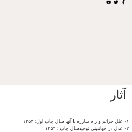
آثار
۱- علل جرائم و راه مبارزه با آنها سال چاپ اول: ۱۳۵۳
۲- عدل در جهان­بینی توحیدسال چاپ : ۱۳۵۴