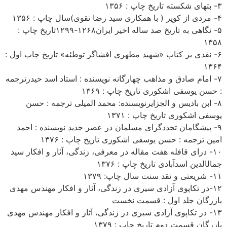
۳- بتهای شکسته تاریخ چاپ : ۱۳۵۶
۴- مردی از کویر ( با همکاری سید رضا تقوی)سال چاپ : ۱۳۵۶
۵- نگاهی به تاریخ صد ساله اخیر ایران۱۲۶۸-۱۲۹۹تاریخ چاپ :
۱۳۵۸
۶- نقدی بر کتاب «شهید مطهری افشاگر توطئه» تاریخ چاپ اول :
۱۳۶۴
۷- امام صادق و مذاهب چهارگانه نویسنده : استاد اسد حیدرترجمه
: حسن یوسفی اشکوری تاریخ چاپ : ۱۳۶۹
۸- ابن بادیس و الجزایرنویسنده: محمد المیلی ترجمه : حسن
یوسفی اشکوری تاریخ چاپ : ۱۳۷۱
۹- پیشگامان تجددگرای مسلمان در عصر جدید نویسنده : احمد
امین ترجمه : حسن یوسفی اشکوری تاریخ چاپ : ۱۳۷۶
۱۰- درای قافله هفت مقاله در معرفی، زندگی، آثار و افکار سید
جمال­الدین اسدآبادی تاریخ چاپ : ۱۳۷۶
۱۱- شریعتی و نقد سنت سال چاپ: ۱۳۷۹
۱۲-در تکاپوی آزادی سیری در زندگی، آثار و افکار مهندس مهدی
بازرگان جلد اول : قسمت نخست
۱۳- در تکاپوی آزادی سیری در زندگی، آثار و افکار مهندس مهدی
بازرگان قسمت دوم تاریخ چاپ : ۱۳۷۹