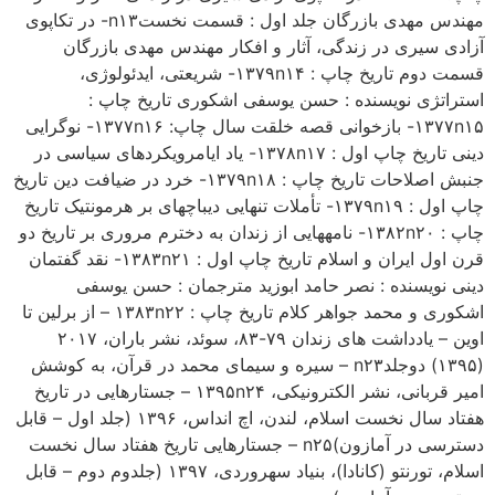
مهندس مهدی بازرگان جلد اول : قسمت نخستn۱۳- در تکاپوی
آزادی سیری در زندگی، آثار و افکار مهندس مهدی بازرگان
قسمت دوم تاریخ چاپ : ۱۳۷۹n۱۴- شریعتی، ایدئولوژی،
استراتژی نویسنده : حسن یوسفی اشکوری تاریخ چاپ :
۱۳۷۷n۱۵- بازخوانی قصه خلقت سال چاپ: ۱۳۷۷n۱۶- نوگرایی
دینی تاریخ چاپ اول : ۱۳۷۸n۱۷- یاد ایامرویکردهای سیاسی در
جنبش اصلاحات تاریخ چاپ : ۱۳۷۹n۱۸- خرد در ضیافت دین تاریخ
چاپ اول : ۱۳۷۹n۱۹- تأملات تنهایی دیباچه­ای بر هرمونتیک تاریخ
چاپ : ۱۳۸۲n۲۰- نامه­هایی از زندان به دخترم مروری بر تاریخ دو
قرن اول ایران و اسلام تاریخ چاپ اول : ۱۳۸۳n۲۱- نقد گفتمان
دینی نویسنده : نصر حامد ابوزید مترجمان : حسن یوسفی
اشکوری و محمد جواهر کلام تاریخ چاپ : ۱۳۸۳n۲۲ – از برلین تا
اوین – یادداشت های زندان ۷۹-۸۳، سوئد، نشر باران، ۲۰۱۷
(۱۳۹۵) دوجلدn۲۳ – سیره و سیمای محمد در قرآن، به کوشش
امیر قربانی، نشر الکترونیکی، ۱۳۹۵n۲۴ – جستارهایی در تاریخ
هفتاد سال نخست اسلام، لندن، اچ انداس، ۱۳۹۶ (جلد اول – قابل
دسترسی در آمازون)n۲۵ – جستارهایی تاریخ هفتاد سال نخست
اسلام، تورنتو (کانادا)، بنیاد سهروردی، ۱۳۹۷ (جلدوم دوم – قابل