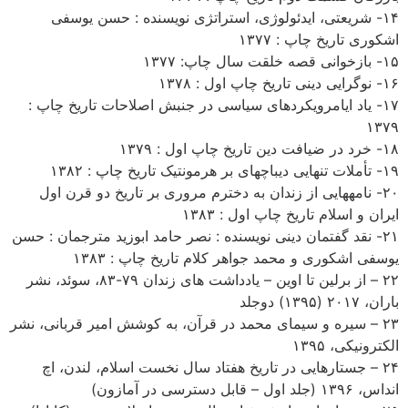
۱۴- شریعتی، ایدئولوژی، استراتژی نویسنده : حسن یوسفی
اشکوری تاریخ چاپ : ۱۳۷۷
۱۵- بازخوانی قصه خلقت سال چاپ: ۱۳۷۷
۱۶- نوگرایی دینی تاریخ چاپ اول : ۱۳۷۸
۱۷- یاد ایامرویکردهای سیاسی در جنبش اصلاحات تاریخ چاپ :
۱۳۷۹
۱۸- خرد در ضیافت دین تاریخ چاپ اول : ۱۳۷۹
۱۹- تأملات تنهایی دیباچه­ای بر هرمونتیک تاریخ چاپ : ۱۳۸۲
۲۰- نامه­هایی از زندان به دخترم مروری بر تاریخ دو قرن اول
ایران و اسلام تاریخ چاپ اول : ۱۳۸۳
۲۱- نقد گفتمان دینی نویسنده : نصر حامد ابوزید مترجمان : حسن
یوسفی اشکوری و محمد جواهر کلام تاریخ چاپ : ۱۳۸۳
۲۲ – از برلین تا اوین – یادداشت های زندان ۷۹-۸۳، سوئد، نشر
باران، ۲۰۱۷ (۱۳۹۵) دوجلد
۲۳ – سیره و سیمای محمد در قرآن، به کوشش امیر قربانی، نشر
الکترونیکی، ۱۳۹۵
۲۴ – جستارهایی در تاریخ هفتاد سال نخست اسلام، لندن، اچ
انداس، ۱۳۹۶ (جلد اول – قابل دسترسی در آمازون)