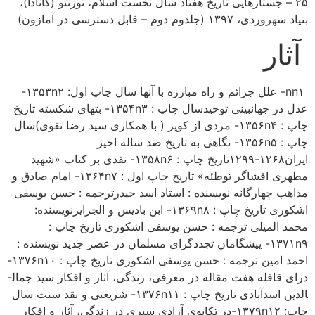
۲۵ – جستارهایی تاریخ هفتاد سال نخست اسلام، تورنتو (کانادا)،
بنیاد سهروردی، ۱۳۹۷ (جلدوم دوم – قابل دسترسی در آمازون)
آثار
nn۱- علل جرائم و راه مبارزه با آنها سال چاپ اول: ۱۳۵۳n۲-
عدل در جهان­بینی توحیدسال چاپ : ۱۳۵۴n۳- بتهای شکسته تاریخ
چاپ : ۱۳۵۶n۴- مردی از کویر ( با همکاری سید رضا تقوی)سال
چاپ : ۱۳۵۶n۵- نگاهی به تاریخ صد ساله اخیر
ایران۱۲۶۸-۱۲۹۹تاریخ چاپ : ۱۳۵۸n۶- نقدی بر کتاب «شهید
مطهری افشاگر توطئه» تاریخ چاپ اول : ۱۳۶۴n۷- امام صادق و
مذاهب چهارگانه نویسنده : استاد اسد حیدرترجمه : حسن یوسفی
اشکوری تاریخ چاپ : ۱۳۶۹n۸- ابن بادیس و الجزایرنویسنده:
محمد المیلی ترجمه : حسن یوسفی اشکوری تاریخ چاپ :
۱۳۷۱n۹- پیشگامان تجددگرای مسلمان در عصر جدید نویسنده :
احمد امین ترجمه : حسن یوسفی اشکوری تاریخ چاپ : ۱۳۷۶n۱۰-
درای قافله هفت مقاله در معرفی، زندگی، آثار و افکار سید جمال­
الدین اسدآبادی تاریخ چاپ : ۱۳۷۶n۱۱- شریعتی و نقد سنت سال
چاپ: ۱۳۷۹n۱۲-در تکاپوی آزادی سیری در زندگی، آثار و افکار