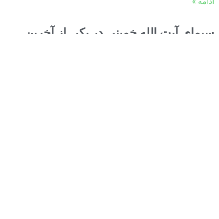
ادامه »
سیمای آیت الله خمینی در یکی از آخرین
سخنانش
اشاره: هرچند کاملا ابا دارم که در این وضعیت خاص و حاد سیاسی،
که کشور و مردم ایران مورد تجاوز خارجی قرار گرفته اند و
ادامه »
آرشیو مغالطات