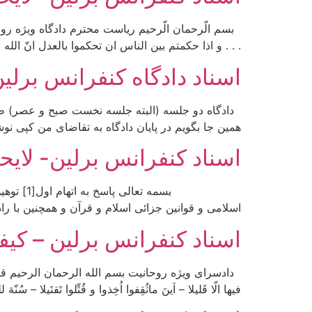
. . . و اذا حکمتم بین الناس ان تحکموا بالعدل انّ الله نع
اسناد دادگاه کنفرانس برلی
همین جا بگویم در پایان دادگاه به تقاضای من کپی نوشت
اسناد کنفرانس برلین- لایح
بسمه تع
اسلامی و قوانین جزائی اسلام و قرآن و همچنین با راد
اسناد کنفرانس برلین – 
دادسرای ویژه روحانیت بسم الله الرحمان الرحیم قال الله تبارک
فیها الّا قَلیلا – اَینَ ماثُقِفوا اُخِذوا و قُتِّلوا تَقتَیلا 