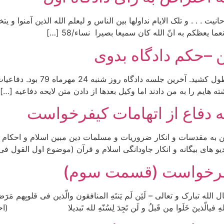
ما یعظکم به انّ الله کان سمیعا بصیرا نساء/58 […]
ن –حکم دادگاه بدوی
دادگاه دو جلسه (البته جلسه نخس
ه هایم را به من دادند اما وکیل بعدها از دادن متن لایحه دفاعیه […]
ه دفاع از اتهامات کیفرخواست
الی پاسخ به اتهام اول[1] توهین به مقدسات و انکار ضروریات و مسلمات دین مبین اسل
یو های بیگانه و انکار جاودانگی اسلام و قرآن (موضوع اول القول فی ا
کیفرخواست (قسمت سوم)
 و تعالی – لَئِن لَم یَنتَهِ المنافقون والّذین فی قلوبِهم مَرََض والمُرجِفونَ
– سُنّهَ للهِ فی­الّذینَ خَلَوا مِن قَبلُ و لَن تَجِدَ لِسُنّهِ لله تَبدیلا (احزاب