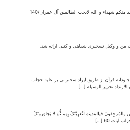
بسم الّرحمان الّرحیم ریاست محترم دادگاه ویژه روحانیت . . . و تلک الایام نداولها بین الناس و لیعلم الله الذین آمنوا و یتخذ منکم شهداء و الله لایحب الظالمین آل عمران/140
ت صبح و عصر) طول کشید. آخرین جلسه دادگاه روز شنبه 24 مهرماه 79 بود. دفاعیات من و وکیل تسخیری شفاهی و کتبی ارائه شد.
ام و احکام جاودانة قرآن از طریق ایراد سخنرانی بر علیه حجاب
لارتداد تحریر الوسیله […]
 فی­المَدینهِ لَنُغرِیَّنَکَ بِهِم ثُّمَ لا یَجاوَرونَکَ
 آیات 60 […]