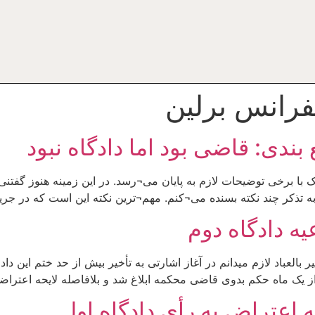
نفرانس برلين
ندی: قاضی بود اما دادگاه نبود
ینک با برخی توضیحات لازم به پایان می¬رسد. در این زمینه هنوز گف
 به تذکر چند نکته بسنده می¬کنم. مهم¬ترین نکته این است که در جری
یه دادگاه دوم
ر بالعباد لازم می­دانم در آغاز اشارتی به تأخیر بیش از حد ختم این د
ز یک ماه حکم بدوی قاضی محکمه ابلاغ شد و بلافاصله لایحه اعتراض
ه اعتراض به رأی دادگاه اول