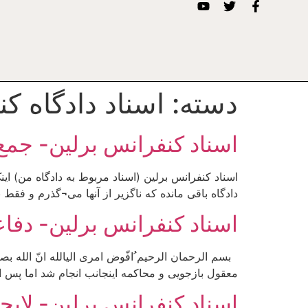
دسته:
اسناد دادگاه ك
اسناد کنفرانس برلین- جمع ب
اسناد کنفرانس برلین (اسناد مربوط به دادگاه من) ا
دادگاه باقی مانده که ناگزیر از آنها می¬گذرم و فقط
اسناد کنفرانس برلین- دفاع
بسم الرحمان الرحیم ُافّوض امری الی­الله انّ الله بصی
معقول بازجویی و محاکمه اینجانب انجام شد اما پس ا
اسناد کنفرانس برلین- لایح