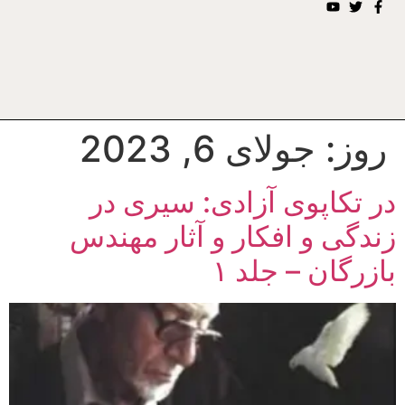
روز:
جولای 6, 2023
در تکاپوی آزادی: سیری در
زندگی و افکار و آثار مهندس
بازرگان – جلد ۱