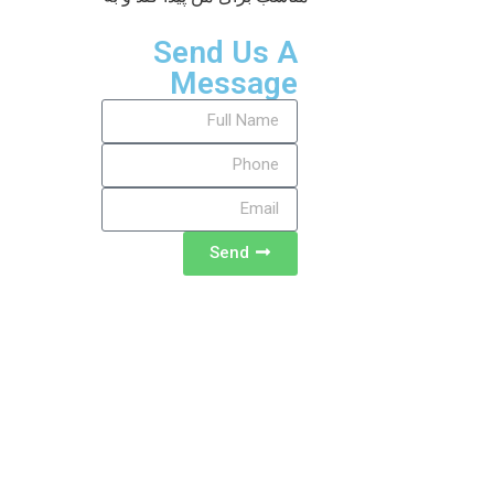
Send Us A
Message
Send