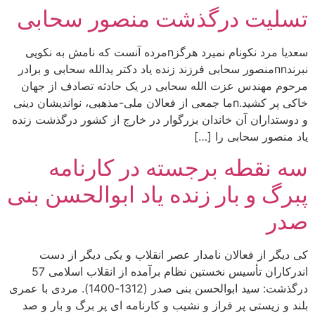
تسلیت درگذشت منصور سحابی
سعدیا مرد نکونام نمیرد هرگزnمرده آنست که نامش به نکویی
نبرندnnمنصور سحابی فرزند زنده یاد دکتر یدالله سحابی و برادر
مرحوم مهندس عزت الله سحابی در یک حادثه تصادف از جهان
خاکی پر کشید.nما جمعی از فعالان ملی-مذهبی، نواندیشان دینی
و دوستداران آن خاندان بزرگوار در خارج از کشور درگذشت زنده
یاد منصور سحابی را […]
سه نقطه برجسته در کارنامه
پبرگ و بار زنده یاد ابوالحسن بنی
صدر
کی دیگر از فعالان نامدار عصر انقلاب و یکی دیگر از دست
اندرکاران تأسیس نخستین نظام برآمده از انقلاب اسلامی 57
درگذشت: سید ابوالحسن بنی صدر (1312-1400). مردی با عمری
بلند و زیستی پر فراز و نشیب و کارنامه ای پر برگ و بار و صد