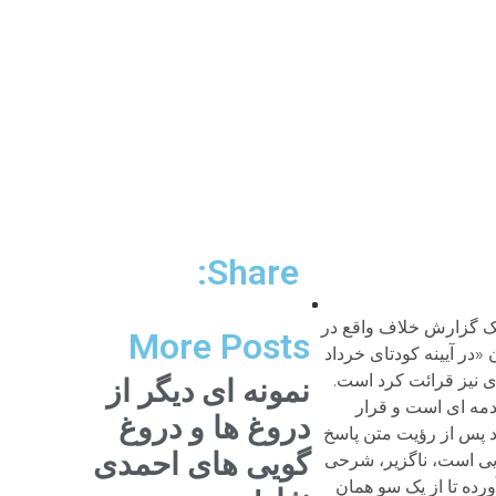
Share:
ل 58 یازده میلیون رأی دهنده به برنامه های بنی صدر رأی دادند! مگر امروز پس از بیش چهل سال در جمهوری اسلامی، کسی به برنامه رأی می دهد؟ بله! حرف های کلی و شعاری هیجان ایجاد می کند و صد البته کسانی را مجذوب می کند. گرایش مردم هم در همان فضا معنا پیدا می کند. در مجموع فضای سیاسی و فرهنگی عمومی در آن زمان برای شعارها و وعده های بنی صدر مستعدتر بود. nاما طرفه آن که این فضا یک سال بعد به کلی تغییر کرد. یک سال بعد اکثریت حامیان بنی صدر به مخالفان وی تبدیل شدند و من ماندم و چند نفر دیگر. این تغییر چگونه و چرا پدید آمد؟ این جوانان فرهنگی و دانشگاهی و این همه روحانی، جملگی عبد و عبید بهشتی و رفسنجانی و خامنه ای و حزب جمهوری شده بوده بودند؟ البته امروز پس از چهار دهه آسان است گفته شود که این همه فریب خورده بودند. اما کسانی که آن دوران را زیسته اند، می دانند که چنین نبوده است. البته دروغ و فریب هم مؤثر بوده ولی به تجربه می دانم که عوامل دیگر و بیش از همه اشتباهات و بی تدبیری و خودکامگی های جناب رئیس جمهور، این جا به جایی را به زیان وی خلق کرد. به زودی شرح بیشتری خواهد آمد. nیک جمله معترضه هم بگویم، اگر قرار بر تقلب گسترده و سازمان یافته بود، حداقل می بایست در تنکابن کاری می کردند که کاندیدای مورد حمایت خودشان یعنی حزب جمهوری اسلامی در همان مرحله¬ی اول انتخاب بشود. زیرا این رخداد برای آنان حیثیتی و مهم بوده است. قابل ذکر است که در انتخابات دوره اول مجلس در حوزه¬ی انتخابیه تنکابن و رامسر، تمامی سازمان ها و احزاب کاندیدا داشتند؛ از مجاهدین گرفته تا فداییان خلق و حزب توده و افراد منفرد. nسوم. ماجرای طرح عدم کفایت رئیس جمهور و رأی منnاما برسیم به مهم ترین موضوع جناب دلخواسته و اتهام زنی آشکار ایشان علیه من. در این باب نیز چند نکته قابل ذکر است:nنخست این که جناب دلخواسته ادعا کرده است که «ایشان [یوسفی اشکوری] در صف کودتاچیان به انجام وظیفه مشغول بوده اند و مشغول امضا جمع کردن برای سرنگونی اولین رئیس جمهور تاریخ چند هزار ساله ایران». در جایی دیگر می افزاید: «آقای اشکوری، با
More Posts
نمونه ای دیگر از
دروغ ها و دروغ
گویی های احمدی