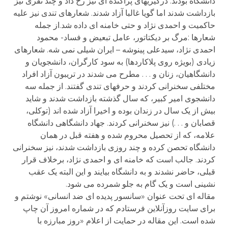
دانشگاه بودند. درگیریهای پراکنده ای نیز رخ داد و چند نفری نیز
بازداشت شدند اما گویا غالبا آزاد شدند. شعارهای تندی نیز علیه
حاکمیت و احمدی نژاد و حتی خامنه ای داده شد.از جمله
شعارها :مرگ بر دیکتاتور، عامل تبعیض و فساد- محمود
احمدی نژاد، سیدعلی پینوشه – ایران شیلی نمی شه. شعارهای
زیادی (بویژه روی پلاکاردها) به سود کارگران، دانشجویان و
دانشگاهیان، زنان و . . . مطرح می شدند در تریبون آزاد افراد
مختلفی سخنرانی کردند و حرفهای تندی گفتند. از جمله سه
دانشجوی امیر کبیر، که سال گذشته بازداشت شدند و شاید
بیش از یک سال در زندان بوده و اخیرا آزاد شده اند (توکلی،
قصابان و . . .) نیز سخنرانی کردند. جهاد دانشگاهی دانشگاه
علامه، که از تحصیل محروم شده و هفته قبل در همان
دانشگاه تحصن کرده و چند روزی بازداشت شدند، نیز سخنرانی
کردند. جالب است که خامنه ای و احمدی نژاد، برخلاف قرار
قبلی، حاضر نشدند و به دانشگاه بیایند و این البته یک عقب
نشینی است و یک گام به جلو شمرده می شود.
مقاله ای تحت عنوان «سانسور پدیده ای ضد انسانی» نوشتم و
برای سایت روزآنلاین فرستادم که در شماره امروز آن چاپ
شده است. این مقاله در حمایت از اعلام «روز مبارزه با