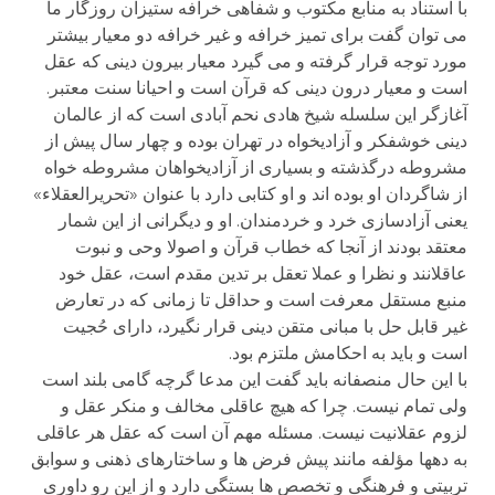
با استناد به منابع مکتوب و شفاهی خرافه ستیزان روزگار ما
می توان گفت برای تمیز خرافه و غیر خرافه دو معیار بیشتر
مورد توجه قرار گرفته و می گیرد معیار بیرون دینی که عقل
است و معیار درون دینی که قرآن است و احیانا سنت معتبر.
آغازگر این سلسله شیخ هادی نحم آبادی است که از عالمان
دینی خوشفکر و آزادیخواه در تهران بوده و چهار سال پیش از
مشروطه درگذشته و بسیاری از آزادیخواهان مشروطه خواه
از شاگردان او بوده اند و او کتابی دارد با عنوان «تحریرالعقلاء»
یعنی آزادسازی خرد و خردمندان. او و دیگرانی از این شمار
معتقد بودند از آنجا که خطاب قرآن و اصولا وحی و نبوت
عاقلانند و نظرا و عملا تعقل بر تدین مقدم است، عقل خود
منبع مستقل معرفت است و حداقل تا زمانی که در تعارض
غیر قابل حل با مبانی متقن دینی قرار نگیرد، دارای حُجیت
است و باید به احکامش ملتزم بود.
با این حال منصفانه باید گفت این مدعا گرچه گامی بلند است
ولی تمام نیست. چرا که هیچ عاقلی مخالف و منکر عقل و
لزوم عقلانیت نیست. مسئله مهم آن است که عقل هر عاقلی
به دهها مؤلفه مانند پیش فرض ها و ساختارهای ذهنی و سوابق
تربیتی و فرهنگی و تخصص ها بستگی دارد و از این رو داوری