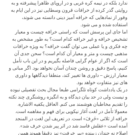
ندارد بلکه در نیمه کره غربی و در اروپای ظاهرا پیشرفته و به
روایتی گذر کرده از خرافات قرون وسطایی نیز در این ایام به
وفور از نمادهایی که خرافه آمیز دینی دانسته می شوند،
استفاده شده و می شود.
اما جای این پرسش است که راستی خرافه چیست و معیار
تشخیص خرافه و غیر خرافه کدام است؟ به طور مشخص به
چه فکری و یا عملی می توان گفت خرافه؟ به ویژه خرافات
مذهبی چیست و متر و معیار آن کدام است؟ سحن جدی آن
است که اگر از عوام گرایی فاصله بگیریم و در این باب تأمل
کنیم، پاسخ دقیق و روشن چندان آسان نخواهد بود. اگر مبانی و
معیار ارزش – داوری ها تغییر کند، منطقا دیدگاهها و داوری
های نیز متفاوت خواهد بود.
در یک یادداشت کوتاه تلگرامی طبعا مجال بحث تفصیلی نبوده
و نیست ولی در حد بیان دیدگاه و به انگیزه روشنگری چند نکته
را تقدیم مخاطبان هوشمند می کنم. العاقل یکفیه الاشاره.
معمولا تأمل در لغت آغاز نیکویی برای فهم و مفاهمه است.
خرافه از ثلاثی «خَرِفَ» است. در تعریف این لغت در المنجد
آمده است «عقلش فاسد شد در اثر پیر شدن خرف شد».
اصلاح نه چندان زیبنده «پیر خرفت» نیز دقیقا هموند همین