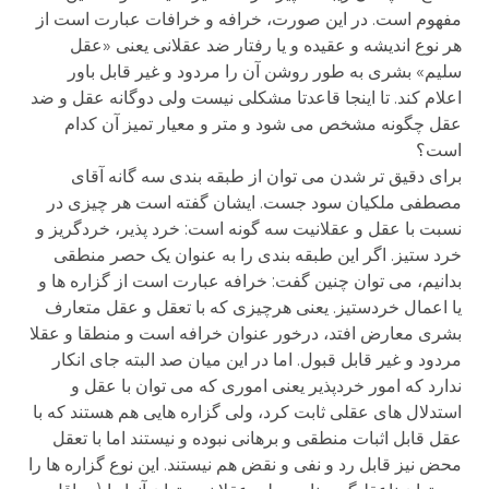
مفهوم است. در این صورت، خرافه و خرافات عبارت است از
هر نوع اندیشه و عقیده و یا رفتار ضد عقلانی یعنی «عقل
سلیم» بشری به طور روشن آن را مردود و غیر قابل باور
اعلام کند. تا اینجا قاعدتا مشکلی نیست ولی دوگانه عقل و ضد
عقل چگونه مشخص می شود و متر و معیار تمیز آن کدام
است؟
برای دقیق تر شدن می توان از طبقه بندی سه گانه آقای
مصطفی ملکیان سود جست. ایشان گفته است هر چیزی در
نسبت با عقل و عقلانیت سه گونه است: خرد پذیر، خردگریز و
خرد ستیز. اگر این طبقه بندی را به عنوان یک حصر منطقی
بدانیم، می توان چنین گفت: خرافه عبارت است از گزاره ها و
یا اعمال خردستیز. یعنی هرچیزی که با تعقل و عقل متعارف
بشری معارض افتد، درخور عنوان خرافه است و منطقا و عقلا
مردود و غیر قابل قبول. اما در این میان صد البته جای انکار
ندارد که امور خردپذیر یعنی اموری که می توان با عقل و
استدلال های عقلی ثابت کرد، ولی گزاره هایی هم هستند که با
عقل قابل اثبات منطقی و برهانی نبوده و نیستند اما با تعقل
محض نیز قابل رد و نفی و نقض هم نیستند. این نوع گزاره ها را