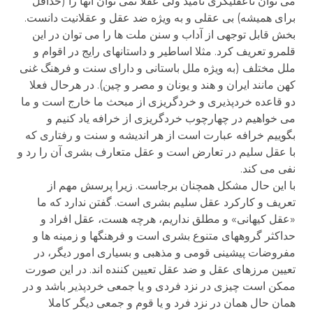
می توان ناعقلیگری نامید ولی عقلا نمی توان آنها را (حداقل
برای همیشه) بی عقلی و به ویژه ضد عقل و عقلانیت دانست.
بخش قابل توجهی از آداب و سنن ملت ها را می توان در این
قلمرو تعریف کرد. مثلا اساطیر و داستانهای رایج در اقوام و
ملل مختلف (به ویژه ملل باستانی و دارای سنت و فرهنگ غنی
کهن مانند ایران و هند و یونان و مصر و چین). در هرحال فعلا
دو قاعده خردپذیری و خردگریزی از مبحث ما خارج است و ما
می خواهیم در چهارچوب خردگریزی از خرافه یاد کنیم و
بگوییم خرافه عبارت است از هر اندیشه و سنت و رفتاری که
با عقل سلیم در تعارض است و عقل متعارف بشری آن را رد و
نفی می کند.
با این حال مشکل همچنان برجاست. زیرا پرسش مهم از
تعریف و کارکرد عقل سلیم بشری است. گفتن ندارد که ما
«عقل کیهانی» و مطلق نداریم، هرچه هست، عقل افراد و
حداکثر گروههای متنوع بشری است و فرهنگها و زمینه ها و
مفروضات پیشینی قومی و مذهبی و بسیاری امور دیگر، در
تعیین مرزهای عقل و ضد عقل تعیین کننده اند. در این صورت
ممکن است چیزی در نزد فردی و یا جمعی خردپذیر باشد و در
همان حال همان در نزد فرد و یا قوم و جمعی دیگر کاملا