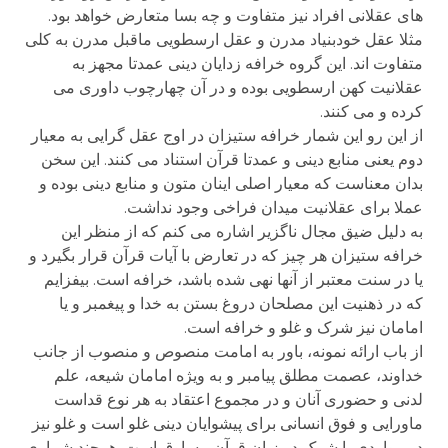
های عقلانی افراد نیز متفاوت و چه بسا متعارض خواهد بود.
مثلا عقل خودبنیاد مدرن و عقل ارسطویی ماقبل مدرن به کلی
متفاوت اند. این گروه خرافه زدایان دینی عمدتا مجهز به
عقلانیت کهن ارسطویی بوده و در آن چهارچوب داوری می
کرده و می کنند.
از این رو این شمار خرافه ستیزان در اوج عقل گرایی به معیار
دوم یعنی منابع دینی و عمدتا قرآن استناد می کنند. این سخن
بدان معناست که معیار اصلی اینان متون و منابع دینی بوده و
عملا برای عقلانیت میدان فراخی وجود نداشت.
به دلیل ضیق مجال ناگزیر اشاره می کنم که از منظر این
خرافه ستیزان هر چیز که در تعارض با آیات قرآن قرار بگیرد و
یا در سنت معتبر از آنها نهی شده باشد، خرافه است. بیفزایم
که در ذهنیت این مصلحان دروغ بستن به خدا و پیغمبر و یا
امامان نیز شرک و غلو و خرافه است.
از باب ارائه نمونه، باور به امامت منصوص و منصوب از جانب
خداوند، عصمت مطلق پیامبر و به ویژه امامان شیعه، علم
لدنی و حضوری آنان و در مجموع اعتقاد به هر نوع قداست
ماورایی و فوق انسانی برای پیشوایان دینی غلو است و غلو نیز
در مواردی با شرک در زبان قرآن مساوق است. هرچند شماری