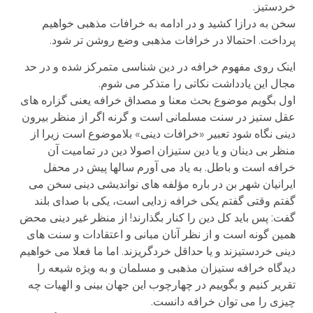
خردستیز.
سخن به درازا کشید و در ادامه به خرافات مذهبی خواهیم
پرداخت. احتمالا در خرافات مذهبی وضع روشن تر شود.
اینک روی مفهوم خرافه در دین شناسی متمرکز شده و در حد
مجال این یادداشت نکاتی را متذکر می شوم.
اول بگویم موضوع بحث معنا و مصداق خرافه یعنی گزاره های
عقل ستیز در سنت مسلمانی است و گرنه اگر از منظر بیرون
دینی نگاه شود تعبیر «خرافات دینی» بلاموضوع است زیرا از
منظر بی دینان و یا دین ستیزان اصولا دین در تمامیت آن
خرافه است و باطل. به یاد می آورم سالها پیش در محفل
ایرانیان شهر بن در باره مؤلفه های نواندیشی دینی سخن می
گفتم وقتی گفتم یکی خرافه زدایی است، یکی با صدای بلند
گفت: پس باید کل دین را کنار بگذارند! از منظر غیر دینی محض
همین گونه است و از نظر آنان مبانی و اعتقادات و سنت های
دینی خردستیزند و یا حداقل خردگریزند. اما ما فعلا می خواهیم
دیدگاه خرافه ستیزان مذهبی و مسلمان و به ویژه شیعه را
تقریر کنیم و بگوییم در چهارچوب این جهان بینی و الهیات چه
چیزی را می توان خرافه دانست.