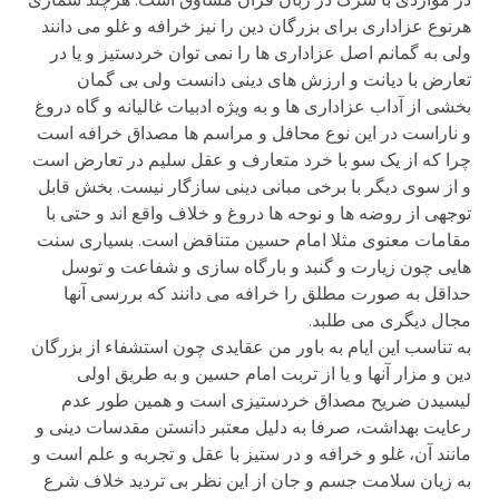
هرنوع عزاداری برای بزرگان دین را نیز خرافه و غلو می دانند
ولی به گمانم اصل عزاداری ها را نمی توان خردستیز و یا در
تعارض با دیانت و ارزش های دینی دانست ولی بی گمان
بخشی از آداب عزاداری ها و به ویژه ادبیات غالیانه و گاه دروغ
و ناراست در این نوع محافل و مراسم ها مصداق خرافه است
چرا که از یک سو با خرد متعارف و عقل سلیم در تعارض است
و از سوی دیگر با برخی مبانی دینی سازگار نیست. بخش قابل
توجهی از روضه ها و نوحه ها دروغ و خلاف واقع اند و حتی با
مقامات معنوی مثلا امام حسین متناقض است. بسیاری سنت
هایی چون زیارت و گنبد و بارگاه سازی و شفاعت و توسل
حداقل به صورت مطلق را خرافه می دانند که بررسی آنها
مجال دیگری می طلبد.
به تناسب این ایام به باور من عقایدی چون استشفاء از بزرگان
دین و مزار آنها و یا از تربت امام حسین و به طریق اولی
لیسیدن ضریح مصداق خردستیزی است و همین طور عدم
رعایت بهداشت، صرفا به دلیل معتبر دانستن مقدسات دینی و
مانند آن، غلو و خرافه و در ستیز با عقل و تجربه و علم است و
به زیان سلامت جسم و جان از این نظر بی تردید خلاف شرع