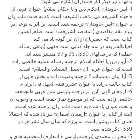
بدانها و نیز دیگر آثار قلمداران اشاره می شود:
1- آیین جاویدان (احکام دین و یا احکام اسلام). عنوان عربی آن
«احیاء الشریعه فی مذهب الشیعه» است که به همت قلمداران
با عنوان «آیین جاویدان» ترجمه شده است. این اثر به نوعی بر
بنیاد فقه مقاصدی («مقاصدالشریعه») است. ظاهرا همین
کتاب است که جعفریان از آن این گونه یاد می کند:
احیاءالشریعه در سه جلد کتابی است فقهی (نوعی رساله
عملیه) که در سالهای 1330، 36 و 37 منتشر شده اند.
2- آیین دین یا احکام اسلام. ترجمه رساله عملیه خالصی زاده
است که عنوان عربی آن «سبیل السعاده والسلام» است.
3- آیا اینان مسلمانند؟ ترجمه وصیت نامه و بخش هایی از
کتاب خالصی زاده با عنوان «شرر فتنه الجهل فی ایران».
4- ارمغان الهی (این اثر ترجمه پارسی متن عربی «الجمعه»
خالصی زاده است که در موضوع نماز جمعه است و وجوب آن
و تحت عنوان یاد شده به دست قلمداران ترجمه شده است.
البته از کتابی با عنوان «ارمغان آسمان» نیز یاد شده که احتمالا
همان کتاب پیشین است. به ویژه که سال سال نشر هر دو
1339 ذکر شده است.
5- معارف محمدی (ترجمه پارسی «المعارف المحمدیه هدی و