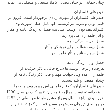
چنان حمایتی در چنان فضایی کاملا طبیعی و منطقی می نماید.
حیدرعلی قلمداران
حیدرعلی قلمداران از شهرت زیادی برخوردار است. افزون بر
قمی بودن و تقریبا مرکزنشینی او، دلیل اصلی شهرت وی
کثیرالتألیف بودن اوست. طی سه فصل به زندگی نامه و افکار
و آثار قلمداران می پردازیم:
فصل اول – زندگی نامه
فصل دوم- فعالیت های فرهنگی و آثار
فصل سوم – تأثیر و تأثر قلمداران
فصل اول – زندگی نامه
هرچند در برخی نوشته ها شرح حالی با ذکر جزئیات از
قلمداران آمده ولی حوادث مهم و قابل ذکر زندگی نامه او
چندان مفصل و بلند نیست.
حیدرعلی قلمداران، که نام فامیلی اش هیربد بوده و بعدها
[البته دانسته نیست چرا] به قلمداران تغییر کرد، در سال 1290
خورشیدی (پانزده سال پس از مشروطیت) و به نقلی در 1292
در روستای دیزجان تفرش در مسیر قم – اراک زاده شد و از
این رو به قمی نیز شهره است. گفته شده خانواده او بسیار