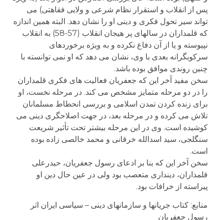
پس از انقلاب و استقرار نظام شرعی و ولایی فقاهتی) می
تواند سیر تحول فکری و دینی او را نشان دهد. البته همین اندازه
که قلمداران در سالهای پر هیجان انقلاب (57-58) به انقلاب
نپیوسته و یا از آن دفاع نکرده و به ویژه برخوردهای
سرکوبگرانه بعدی با وی، نشان می دهد که او نمی توانسته با
چنین روندی موافق بوده باشد.
سخن مفید آخر این که جعفریان فعالیت های فکری قلمداران
را در دو مرحله متمایز مشخص می کند. در مرحله نخست، او
برای زنده کردن تمدن اسلامی و بررسی انحطاط مسلمانان
تلاش می کرده و در مرحله بعد، در جهت اصلاحگری دینی می
کوشیده است. وی در این مرحله بیشتر تحت تأثیر شریعت
سنگلجی، سید اسدالله خرقانی و محمد خالصی زاده بوده
است.
سخن آخر این که بنا بر ادعای رسول جعفریان، حیدرعلی
قلمداران، دینداری متعصب بود ولی در عین حال دین او
پیراسته از خرافات بود.
منابع: کتاب جریانها و سازمانهای دینی – سیاسی ایران اثر
رسول جعفریان