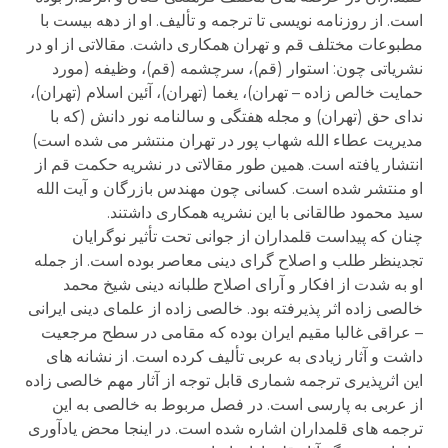
است. از روزنامه نویسی تا ترجمه و تألیف. او از دهه بیست با
مطبوعات مختلف قم و تهران همکاری داشت. مقالاتی از او در
نشریاتی چون: استوار (قم)، سرچشمه (قم)، وظیفه (مورد
حمایت خالص زاده – تهران)، یغما (تهران)، آئین اسلام (تهران)،
ندای حق (تهران) و مجله هفتگی و سالنامه نور دانش (که با
مدیریت عطاء الله شهاب پور در تهران منتشر می شده است)
انتشار یافته است. همین طور مقالاتی در نشریه حکمت قم از
او منتشر شده است. کسانی چون مهندس بازرگان و آیت الله
سید محمود طالقانی با این نشریه همکاری داشتند.
چنان که پیداست قلمداران از جوانی تحت تأثیر نوگرایان
تجدینظر طلب و اصلاح گرای دینی معاصر بوده است. از جمله
او به شدت از افکار و آرای اصلاح طلبانه دینی شیخ محمد
خالصی زاده اثر پذیرفته بود. خالصی زاده از علمای دینی ایرانی
– عراقی غالبا مقیم ایران بوده که مقامی در سطح مرجعیت
داشت و آثار زیادی به عربی تألیف کرده است. از نشانه های
این اثرپذیری ترجمه شماری قابل توجه از آثار مهم خالصی زاده
از عربی به پارسی است. در فصل مربوط به خالصی به این
ترجمه های قلمداران اشاره شده است. در اینجا محض یادآوری