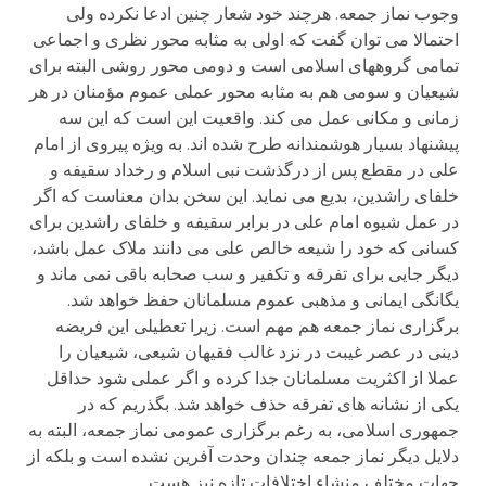
وجوب نماز جمعه. هرچند خود شعار چنین ادعا نکرده ولی
احتمالا می توان گفت که اولی به مثابه محور نظری و اجماعی
تمامی گروههای اسلامی است و دومی محور روشی البته برای
شیعیان و سومی هم به مثابه محور عملی عموم مؤمنان در هر
زمانی و مکانی عمل می کند. واقعیت این است که این سه
پیشنهاد بسیار هوشمندانه طرح شده اند. به ویژه پیروی از امام
علی در مقطع پس از درگذشت نبی اسلام و رخداد سقیفه و
خلفای راشدین، بدیع می نماید. این سخن بدان معناست که اگر
در عمل شیوه امام علی در برابر سقیفه و خلفای راشدین برای
کسانی که خود را شیعه خالص علی می دانند ملاک عمل باشد،
دیگر جایی برای تفرقه و تکفیر و سب صحابه باقی نمی ماند و
یگانگی ایمانی و مذهبی عموم مسلمانان حفظ خواهد شد.
برگزاری نماز جمعه هم مهم است. زیرا تعطیلی این فریضه
دینی در عصر غیبت در نزد غالب فقیهان شیعی، شیعیان را
عملا از اکثریت مسلمانان جدا کرده و اگر عملی شود حداقل
یکی از نشانه های تفرقه حذف خواهد شد. بگذریم که در
جمهوری اسلامی، به رغم برگزاری عمومی نماز جمعه، البته به
دلایل دیگر نماز جمعه چندان وحدت آفرین نشده است و بلکه از
جهات مختلف منشاء اختلافات تازه نیز هست.