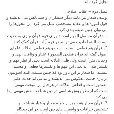
تجلیل کرده اند.
فصل دوم – عقاید اصلاحی
یوسف شعار نیز مانند دیگر همفکران و همتایانش می اندیشید و
حول آموزه ها و عقاید مشخصی عمل می کرد. این محورها را
می توان چنین طبقه بندی کرد:
1- «قرآن مستقل الفهم است». برای فهم قرآن نیازی به حدیث
نیست. البته احادیث می توانند در فهم آیات قرآن کمک کنند.
2- قرآن هم قطعی الصدور است و هم قطعی الدلاله. علمای
اصول گفته اند قرآن قطعی الصدور (اعتبار و وثاقت الهی و
وحیانی متن) است ولی ظنی الدلاله است یعنی از نظر فهم و
تفسیر ظنی اند یعنی این فهم ها و تفسیرها قطعی و مسلم
نیستند. اما شعار بر این باور بود که چنین نیست. البته اصولیون
در باره حدیث معکوس می اندیشند و مدعی اند حدیث ظنی
الصدور است و قطعی الدلاله. در هرحال این مبحث مهمی
است که از نظر روش شناسی در دین شناخت نقش مهمی ایفا
می کند.
3- قرآن معیار همه چیز از جمله معیار و عیار شناخت و
تشخیص خرافات و واقعیت های دین است. در این دیدگاه