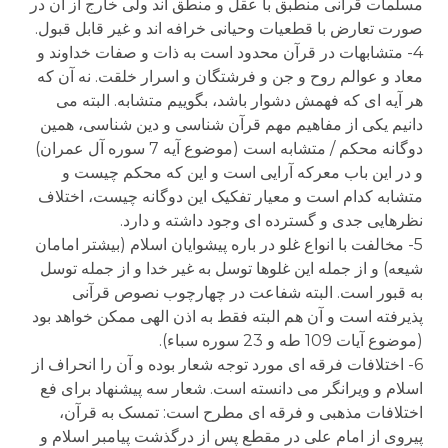
مسلمات قرآنی منطبق با عقل و منطق اند ولی خارج از آن در
صورت تعارض با قطعیات وحیانی خرافه اند و غیر قابل قبول.
4- متشابهات در قرآن محدود است به ذات و صفات خداوند و
معاد و عوالم روح و جن و فرشتگان و اسرار خلقت. نه آن که
هر آیه ای که فهمش دشوار باشد، بگوییم متشابه. البته می
دانیم یکی از مفاهیم مهم قرآن شناسی و دین شناسی، همین
دوگانه محکم / متشابه است (موضوع آیه 7 سوره آل عمران)
و در این باب معرکه آرایی است و این که محکم چیست و
متشابه کدام است و معیار تفکیک این دوگانه چیست، اختلاف
نظرهایی جدی و گسترده ای وجود داشته و دارد.
5- مخالفت با انواع غلو در باره پیشوایان اسلام (بیشتر امامان
شیعه) و از جمله این غلوها توسل به غیر خدا و از جمله توسل
به قبور است. البته شفاعت در چهارچوب نصوص قرآنی
پذیرفته است و آن هم البته فقط به اذن الهی ممکن خواهد بود
(موضوع آیات 109 طه و 23 سوره سباء).
6- اختلافات فرقه ای مورد توجه شعار بوده و آن را انحراف از
اسلام و ویرانگر می دانسته است. شعار سه پیشنهاد برای فع
اختلافات مذهبی و فرقه ای مطرح است: تمسک به قرآن،
پیروی از امام علی در مقطع پس از درگذشت پیامبر اسلام و