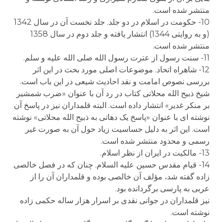
منتشر شده است.
10- حکومت در اسلام در دو جلد. جلد نخست آن در سال 1342
(و به روایتی 1344) انتشار یافته و جلد دوم در سال 1358
منتشر شده است.
11- سنت رسول از عترت رسول الله صلی الله علیه و سلم.
12- شاهراه اتحاد. موضوعات اصلی مورد بحث در این اثر
بررسی نصوص امامت و نقد احادیث شیعی در این باب است.
شیخ ذبیح الله محلاتی کتاب در رد آن با عنوان «ضرب شمشیر
بر منکر غدیر» انتشار داده است. البته قلمداران نیز در پاسخ آن
نوشته ای با عنوان «پاسخ یک دهاتی به ذبیح الله محلاتی» نوشته
است. این اثر به دلیل حساسیت زیاد حول آن به صورت غیر
رسمی و محدود منتشر شده است.
13- مالکیت در ایران از نظر اسلام.
14- قیام مقدس حسین علیه السلام. چنان که در فصل خالصی
زاده گفته شد، مؤلف آن خالصی بوده و قلمداران آن را از
عربی به پارسی برگردانده بود.
نیز قلمداران در جوانی نقدی بر اسرار هزار ساله حکمی زاده
نوشته است.