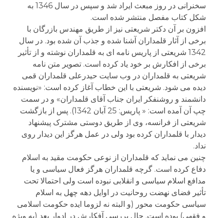
سخنرانی در روز مبعث ایراد شد و سپس در سال 1346 به
شکل کتاب مفصل منتشر شده است.
افزون بر آن دکتر شریعتی نیز از طریق مهندس بازرگان با
برخی از آثار قلمداران آشنا شده و جذب آن شده بود. در سال
1342 شریعتی از پاریس نامه ای به قلمداران نوشته و از تأثیر
برخی از افکارش بر خود یاد کرده است. تصویر متن نامه
شریعتی به قلمداران در وب سایت حیدرعلی قلمداران قمی
دیده می شود. شریعتی با این خطاب آغاز کرده است: «نویسنده
دانشمند و روشنفکر ایران جناب آقای قلمداران» و در سمت
چپ آن آمده است: « پاریس: 25 آبان 1342). پس از بازگشت
شریعتی از فرانسه، وی از طریق دوستی مشترک پیشنهاد
دیدار با قلمداران کرده بود ولی در عمل هرگز این دیدار روی
نداد.
چنین می نماید که قلمداران از نوعی حکومت مقید به اسلام
دفاع کرده است. گرچه قلمداران هرگز فعال سیاسی و یا
مدافع اسلام سیاسی و انقلابی نبوده است ولی احتمالا تحت
تأثیر فضای نهضت روحانیت در اوایل دهه چهل به اسلام
سیاسی حکومت محور (و البته نه لزوما ایده حکومت اسلامی
و فقهی) بوده است. حال بررسی آفکارش در ادوار بعد (به ویژه