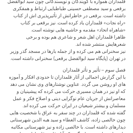
قلمداران همواره با گویندگان و نویسندگانی چون سید ابوالفضل
برقعی و سید مصطفی حسینی طباطبایی ارتباط و همفکری
داشته است. برقعی در خاطراتش از تأثیرپذیری اش از کتاب
«راه نجات» قلمداران یاد کرده است. نیز برقعی بر کتاب
«شاهراه اتحاد» مقدمه و حاشیه هایی نوشته است.
ظاهرا قلمداران اهل شعر و شاعری هم بوده و برخی
شعرهایش منتشر شده اند.
نیز سخنرانی هم می کرده و از جمله بارها در مسجد گذر وزیر
در تهران (پایگاه سید ابوالفضل برقعی) سخنرانی داشته است.
فصل سوم – تأثیر و تأثر قلمداران
با این گزارش اجمالی از آثار قلمداران تا حدودی افکار و آموزه
های او روشن می گردد. عناوین نوشتارهای وی نشان می دهد
که او نیز در همان مسیری حرکت می کرده که پیشینیان و
معاصرانش از جریان عام نوگرایی دینی و اصلاح فکر و عمل
مسلمان و بیشتر شیعیان در ایران حرکت می کرده اند.
گفته شده که قلمداران در چند سفر به عراق با شخصیت هایی
چون خالصی زاده، کاشف الغطاء و سید هبه الدین شهرستانی
دیدارهای داشته است. با خالصی زاده و نیز شهرستانی مکاتبه