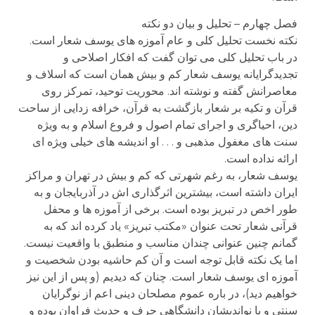
فصل چهارم – تحلیل و بیان دو نکته
نکته نخست تحلیل کلی و عام آموزه های یوسف شعار است.
در باب تحلیل کلی می توان گفت که افکار اصلاحی و
تجدیدگرایانه یوسف شعار کم و بیش همان است که اسلاف و
معاصرانش گفته و نوشته اند. محوریت توحید، تمرکز روی
قرآن و تکیه بر شعار بازگشت به قرآن، خرافه زدایی از ساحت
دین، احیاگری و اجرای تمام اصول و فروع اسلام و به ویژه
سنت های مغفول مذهبی و . . . او اندیشه های خیلی ویژه ای
ارائه نداده است.
یوسف شعار، به رغم شهرتی که کم و بیش در تهران و مراکز
ایران داشته است، بیشترین اثرگذاری اش در آذربایجان و به
طور اخص در تبریز بوده است. برخی از آموزه ها و محفل
قرآنی شعار تحت عنوان «مکتب تبریز» یاد کرده اند که به
گمانم چنین عنوانی چندان مناسب و منطبق با واقعیت نیست.
اما یک نکته قابل توجه است و آن کم حاشیه بودن شخصیت و
آموزه ای یوسف شعار است. چنان که دیدیم (و پس از این نیز
خواهیم دید)، در باره عموم مصلحان دینی اعم از نوگرایان
سنتی و یا نواندیشان دانشگاهی حرف و حدیث فراوان بوده و