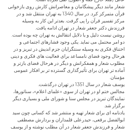
شعار مانند دیگر پیشگامان و معاصرانش کارش روی بازخوانی
قرآن متمرکز کرد. در سال 1340 به تهران منتقل شد و در
مرکز تفسیر قرآن را پی گرفت. بعدتر این کار به وسیله
فرزندش دکتر جعفر شعار در تهران ادامه یافت.
روشن نیست دلیل و یا دلایل انتقالش به تهران چه بوده است.
دو امر محتمل می نماید. یکی وجود فشارهای اجتماعی و
اختناق فکری به وسیله سنتگرایان جزم اندیش در تبریز و در
هرحال وجود فضای نامساعد برای فعالیت های فکری و دینی
مطلوب شعار و همفکرانش و دیگر در هرحال فضای بازتر و
آماده تر تهران برای تأثیرگذاری گسترده تر بر افکار عمومی
مؤمنان.
یوسف شعار در سال 1351 در تهران درگذشت.
مجالس ختم او در تهران از سوی «علمای اعلام»، سناتورها،
نمایندگان تبریز در مجلس سنا و شورای ملی و بسیاری دیگر
برگزار شد.
یادنامه ای برای شعار تهیه و منتشر شد که کسانی چون سید
ابوالفضل برقعی، حیدرعلی قلمداران و بردارش مصطفی
شعار و فرزندش جعفر شعار در آن مطلب نوشته و از یوسف