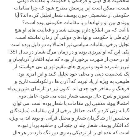
شخصیت های دینی و فرهنگی با حکومت و مقامات دولتی
هست، ممکن است این پرسش مطرح شود که چرا مقامات
حکومتی از شخصیتی چون یوسف شعار تجلیل کرده اند؟ آیا
پیوندی بین او و نهادها و یا مقامات حکومتی بوده است؟
تا آنجا که من اطلاع دارم یوسف شعار و فعالیت های او هیچ
ارتباطی با حکومت و نهادهای دولتی آن زمان نداشته است.
تجلیل برخی مقامات سیاسی نیز احتمالا به دو دلیل بوده است.
یکی این که او تبریزی بوده و در زمان مرگ شعار در سال 1351
او در حدی از شهرت برخوردار بوده که مایه افتخار آذربایجان و
تبریز شمرده شود و تبریزی های مقیم تهران می خواستند از
یک شخصیت دینی و محلی خود تجلیل کنند و این امری بود
طبیعی. به ویژه از یاد نبریم که آذری ها در نکوداشت تاریخ و
فرهنگ و مفاخر خود جدی اند. اکنون نیز در تارنمای «تبریز پدیا»
تصویر و شرح حال یوسف شعار دیده می شود. عامل دوم
احتمالا پیوند مذهبی این مقامات با شعار بوده است. می توان
گمانه زنی کرد و گفت حداقل برخی از این مقامات (نمایندگان
مجلسین) از شاگردان شعار و محفل قرآنی او بوده اند. به ویژه
که افکار یوسف شعار چندان جنجالی و حاشبه پرداز نبوده
است که عده ای را از نزدیکی به وی دور نگه دارد. در هرحال