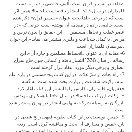
شفاء» در تفسیر قرآن است تألیف خالصی زاده و به دست
قلمداران در سال 1323 انتشار یافته است. احتمالا همین اثر
است که در برخی جاها تحت عنوان «تفسیر قرآن» ذکر شده
است. خالصی زاده در مقدمه آن نوشته است جوانی که «در
عصر غفلت و تجاهل مسلمین . . . این حقایق را بدون ترس و
هراس، با کمال شجاعت و دلیری منتشر می نماید». این جوان
دلیر همان قلمداران است.
6- مقاله ای با عنوان «انحطاط مسلمین و چاره آن». این
رساله در سال 1338 انتشار یافته و کسانی چون حاج سراج
انصاری و برخی دیگر مورد انتقاد قرار گرفته است.
7- راه نجات از شرّ غلات. در این کتاب پنج قسمتی در باره علم
امام، ولایت، شفاعت و زیارت بحث شده است. به گفته
جعفریان، قلمداران، کارش را با انتشار این کتاب آغاز کرد.
8- زکات. این کتاب احتمالا در سال 1351 با همکاری مهندس
بازرگان به وسیله شرکت سهامی انتشار در تهران منتشر شده
است.
9- خمس. نویسنده در این کتاب نظریه فقهی رایج شیعی در
باره خمس و مصارف آن بحث و مناقشه کرده است. ردیه
هایی بر آن از سوی مکارم شیرازی و رضا استادی نوشته و