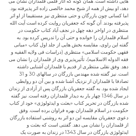
هایی داشته است. همان گونه که آثار قلمی قلمداران نشان می
دهد، او بیش از همه از شیخ محمد خالصی زاده اثر پذیرفته بود.
اما کسانی چون بازرگان و حتی منتظری نیز مستقیما از او اثر
پذیرفته بودند. آن گونه که جعفریان روایت کرده است آیت الله
منتظری در اواخر دهه چهل در نجف آباد کتاب حکومت در
اسلام قلمداران را خوانده و حتی آن را تدریس کرده بود. به
گفته این راوی، مقایسه بخش هایی از جلد اول کتاب «مبانی
فقهی حکومت اسلامی» منتظری (دراسات فی ولایه الفقیه و
فقه الدوله الاسلامیه)، تأثیرپذیری وی از قلمداران را نشان می
دهد. وفق نقلی منتظری از قدیم با قلمداران آشنایی داشته
است. نیز گفته شده مهندس بازرگان در سالهای 30 و 31
تصادفا با قلمداران از نزدیک آشنا شده و بین آن دو روابطی
ایجاد شده بود. به گفته جعفریان بازرگان پس از آزادی از زندان
در سال 1346 چهار بار به دیدار قلمداران رفته است. نیز گفته
شده بازرگان در تحریر کتاب «بعثت و ایدئولوژی» خود از کتاب
حکومت در اسلام قلمداران بهره فراوان برده است. وفق
دعوی جعفریان مقایسه این دو اثر به روشنی استفاده بازرگان
از قلمداران را نشان می دهد. گفتنی است که بعثت و
ایدئولوژی بازرگان در سال 1343 در زندان به صورت یک