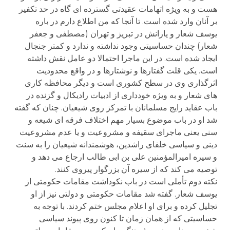
هست و به ویژه اتهامات عقیدتی گسترده ای گاه در حد تکفیر
بر آنان وارد شده است. تا آنجا که من اطلاع دارم در باره
یوسف شعار و یارانش در تبریز و تهران (مصطفی و جعفر
شعار) چندان حساسیتی وجود نداشته و ندارد و کمتر جنجال
ایجاد شده است. در این ماجرا احتمالا دو عامل نقش داشته
است. یکی قلت گفتارها و نوشتارها و در واقع محدودیت
اثرگذاری وی در سطح کشوری است و دیگر محافظه کاری
های شعار و به ویژه خودداری از ادبیات رادیکال و گزنده در
باب عقاید رایج مسلمانان با تمرکز روی شیعیان. چنان که گفته
شد او در باب موضوع بسیار مهم اختلاف فرقه ای شیعه و
سنی یعنی ماجرای سقیفه و مشروعیت و یا عدم مشروعیت
دینی و سیاسی خلفای راشدین، هوشمندانه شیعیان را به سنت
و سیره امیرالمؤمنین علی بن ابی طالب ارجاع می دهد و
توصیه می کند که از سیره آن بزرگوار پیروی کنند.
نکته دوم تأملی است در باب نکوداشت مقامات حکومتی از
یوسف شعار. گفته شد مقامات حکومتی و دولتی نیز از او
تجلیل کرده و برای او اعلام مجلس ختم کردند. با توجه به
حساسیتی که از همان زمان تا کنون روی پیوند سیاسی