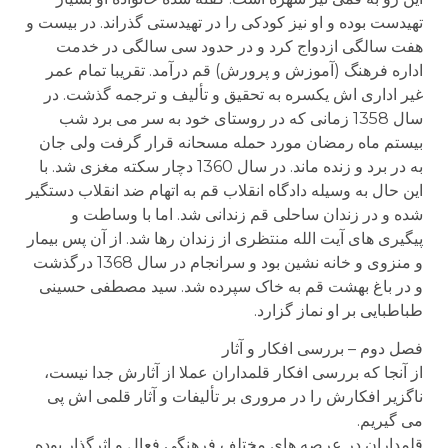
تهیدست بوده و او نیز کودکی را در تهیدستی گذراند. در بیست و
هفت سالگی ازدواج کرد و در حدود سی سالگی در خدمت
اداره فرهنگ (آموزش و پرورش) قم درآمد. تقریبا تمام عمر
غیر اداری اش یکسره به تحقیق و تألیف و ترجمه گذشت. در
سال 1358 زمانی که در روستای خود به سر می برد شب
بیستم ماه رمضان مورد حمله مسحانه قرار گرفت ولی جان
به در برد و زنده ماند. در سال 1360 دچار سکته مغزی شد. با
این حال به وسیله دادگاه انقلاب قم به اتهام ضد انقلاب دستگیر
شده و در زندان ساحلی قم زندانی شد. اما با وساطت و
پیگیری های آیت الله منتظری از زندان رها شد. از آن پس بیمار
و منزوی و خانه نشین بود و سرانجام در سال 1368 درگذشت
و در باغ بهشت قم به خاک سپرده شد. سید مصطفی حسینی
طباطبایی بر او نماز گزارد.
فصل دوم – بررسی افکار و آثار
از آنجا که بررسی افکار قلمداران عملا از آثارش جدا نیست،
ناگزیر افکارش را در مروری بر تألیفات و آثار قلمی اش پی
می گیریم.
قلمداران در عرصه های مختلف فرهنگی فعال و اثرگذار بوده