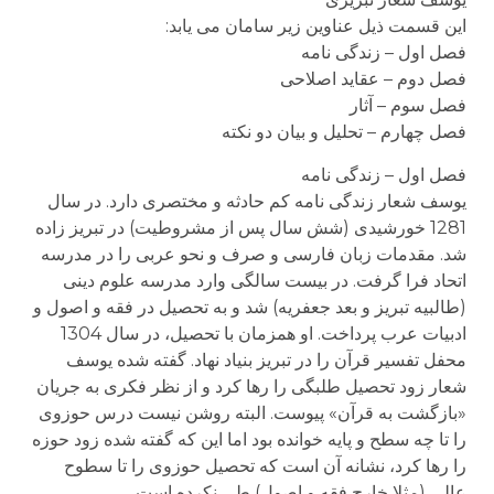
این قسمت ذیل عناوین زیر سامان می یابد:
فصل اول – زندگی نامه
فصل دوم – عقاید اصلاحی
فصل سوم – آثار
فصل چهارم – تحلیل و بیان دو نکته
فصل اول – زندگی نامه
یوسف شعار زندگی نامه کم حادثه و مختصری دارد. در سال
1281 خورشیدی (شش سال پس از مشروطیت) در تبریز زاده
شد. مقدمات زبان فارسی و صرف و نحو عربی را در مدرسه
اتحاد فرا گرفت. در بیست سالگی وارد مدرسه علوم دینی
(طالبیه تبریز و بعد جعفریه) شد و به تحصیل در فقه و اصول و
ادبیات عرب پرداخت. او همزمان با تحصیل، در سال 1304
محفل تفسیر قرآن را در تبریز بنیاد نهاد. گفته شده یوسف
شعار زود تحصیل طلبگی را رها کرد و از نظر فکری به جریان
«بازگشت به قرآن» پیوست. البته روشن نیست درس حوزوی
را تا چه سطح و پایه خوانده بود اما این که گفته شده زود حوزه
را رها کرد، نشانه آن است که تحصیل حوزوی را تا سطوح
عالی (مثلا خارح فقه و اصول) طی نکرده است.