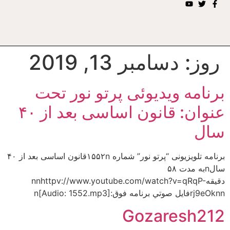
روز:
دسامبر 13, 2019
برنامه ویدیوئى پرتو نور تحت
عنوان: قانون اساسى بعد از ۴۰
سال
برنامه تلويزيونى “پرتو نور” شماره ۱۵۵۲nقانون اساسى بعد از ۴۰
سالnبه مدت ۵۸
دقيقهnnhttpv://www.youtube.com/watch?v=qRqP-
rj9eOknnفايل صوتي برنامه فوق:n[Audio: 1552.mp3]
Gozaresh212