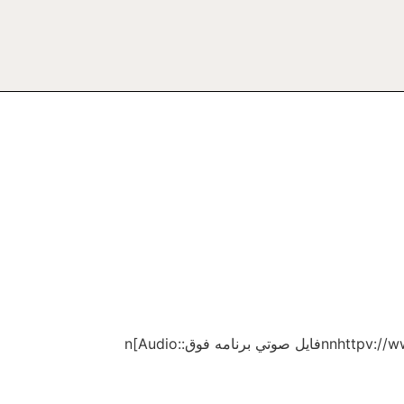
برنامه تلويزيونى “پرتو نور” شماره ۱۵۵۱nخدا و جهانnبه مدت ۵۷ دقيقهnnhttpv://www.youtube.com/watch?v=K9ZYgvVbsagnnفايل صوتي برنامه فوق:n[Audio: