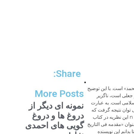
Share:
 مختار، همین خشبیه است. نیز گفتنی است که به روایت طبری، نام این سلاح چوبی «کافرکوبات» بوده که نامی است پارسی. دلیل نیز آن بوده که بخش مهمی از یاران مختار ایرانی بودند و از این رو این افراد از سلاح خود با نام ایرانی استفاده کرده اند. کافرکوبات یعنی سلاح کوبنده کافران. nحال باید دید که بین این دو حادثه چه شباهتی وجود دارد. ظاهرا دو چیز در این دو داستانی که بین شان 66 سال فاصله است، مشترک است. یکی این که هر دو واقعه در شهر مکه رخ داده و دیگر این که عدد هفتاد در هر دو وجود دارد. nاما در باره عدد هفتاد که مورد تأکید مدعی است. اولا، در تعداد دعوت کنندگان از نبی اسلام برای هجرت به یثرب، اختلاف است ولی با تسامح می توان با قید «حدودا» با آن توافق کرد. اما در ارتباط با ماجرای محمد حنفیه، داستان کاملا متفاوت است. هرچند گروه نخست را حدود هفتاد نفر گفته اند، ولی مجموع کسانی که در گروه اعزامی به مکه بودند، به مراتب بیشتر بودند (حدود هزار نفر گفته اند). این جمع هزار نفره در قالب یک گروه وارد مکه شده و عمل کرده اند؛ در این صورت، روشن نیست که با چه منطقی می توان به عدد گروه اول اعتبار داد و روی آن مانورکرد و مجموعه را از یاد برد و نادیده اش گرفت؟ ثانیا، می توان پرسید تکرار دو عدد هفتاد در دو حادثه کاملا متمایز و در دو مقطع مختلف، واقعا به معنای مشابهت بین این رویداد است؟ اگر چنین باشد، لابد باید بین تمام اعداد هفتاد در تمام رویدادهای تاریخی، نوعی بستگی و یا مشابهت یافت و به استناد آن آسمان را به ریسمان گره زد. مثلا، می توان گفت که عدد مشهور 72 تن مقتولان کربلا با واقعه هجرت و نیز ماجرای اعزام گروه هفتاد نفری مختار برای رهایی محمد حنفیه ارتباط و حداقل مشابهت هست. البته اگر هم واقعا چنین مشابهت ها معنادار باشد، می بایست دلایل و حداقل قراین و شواهد معتبر و قانع کننده برای معنادار کردن حوادث مشابه ارائه داد. نیز لابد باید نتیجه گرفت که این سه عدد در سه حادثه مختلف، در چهارچوب اندیشه گنوسسیم و مندائیسم (دو محور تحلیلی گروه اناره) ربط پیدا می کنند! از قیا
More Posts
نمونه ای دیگر از
دروغ ها و دروغ
گویی های احمدی