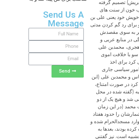
Send Us A
Message
Send