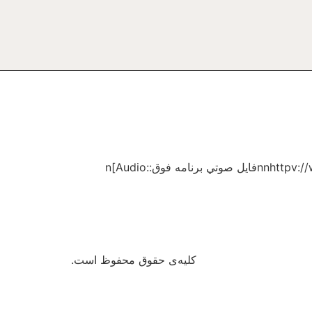
برنامه تلويزيونى “پرتو نور” شماره ۱۵۳۵nاتحاد اسلامnبه مدت ۵۷ دقيقهnnhttpv://www.youtube.com/watch?v=7jH2BePQ1awnفايل صوتي برنامه فوق:n[Audio:
کلیه‌ی حقوق محفوظ است.