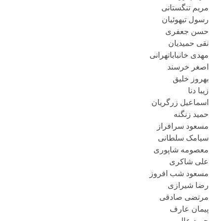
مریم تنگستانی
رسول تیهوئیان
حسن جعفری
نقی حمیدیان
مهدی خانباباتهرانی
اصغر خرسند
بهروز خلیق
زیبا دنا
اسماعیل زرگریان
حمید زنگنه
مسعود سرافراز
سیامک سلطانی
معصومه شاپوری
علی شاکری
مسعود شب افروز
رضا شیرازی
مرتضی صادقی
پیمان عارف
حمید عالیپور