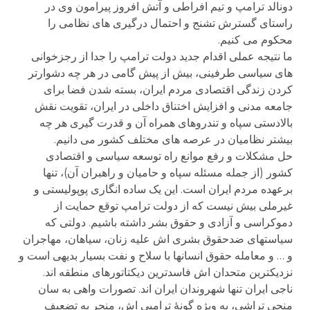
دونالد ترامپ و تیم افراطی و آتش افروز پیرامون وی در
راستای گسترش تشنج و احتمال درگیری های نظامی را
محکوم می کنیم.
ما نتیجه عملی اقدام جدید دولت ترامپ را جدا از رجزخوانی
های سیاسی طرفینی، بیش از پیش گامی در هر چه دشوارتر
کردن زندگی اقتصادی مردم ایران، بسته شدن فضا برای
جامعه مدنی و افزایش اختناق داخلی در ایران، تقویت نقش
بالادستی سپاه و تندروهای همراه آن و قدرت گیری هر چه
بیشتر نظامیان در عرصه های مختلف کشور می دانیم.
حل مشکلات و رفع موانع راه توسعه سیاسی و اقتصادی
کشور (از جمله مسئله سپاه و حامیان و راهبران آن)، تنها
برعهده مردم ایران است. این یک ساده انگاری پوپولیستی و
غیرملی بیش نیست که از دولت ترامپ توقع حمایت از
دموکراسی و آزادی و حقوق بشر داشته باشیم. دولتی که
سیاستهای ضدحقوق بشری اش علیه زنان، سیاهان، مهاجران
و … و معامله حقوق انسانها با سلاح و نفت بسیار بدیهی است و
نزدیکترین متحدان اش فاسدترین دیکتاتورهای منطقه اند.
ناجی ایران تنها شهروندان ایران اند. تصورات واهی به سان
منجی تراشی، به ویژه گونۀ ترامپی اش، منجر به تضعیفِ