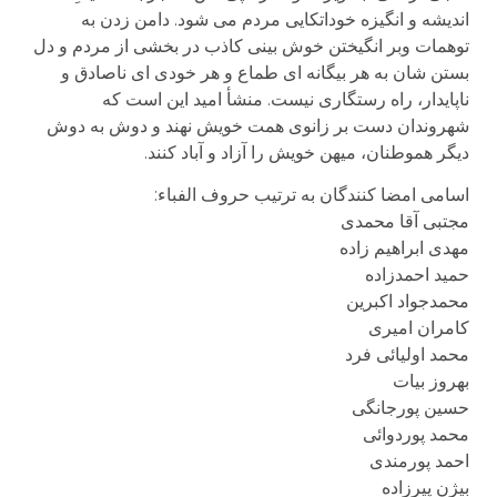
اندیشه و انگیزه خوداتکایی مردم می شود. دامن زدن به
توهمات وبر انگیختن خوش بینی کاذب در بخشی از مردم و دل
بستن شان به هر بیگانه ای طماع و هر خودی ای ناصادق و
ناپایدار، راه رستگاری نیست. منشأ امید این است که
شهروندان دست بر زانوی همت خویش نهند و دوش به دوش
دیگر هموطنان، میهن خویش را آزاد و آباد کنند.
اسامی امضا کنندگان به ترتیب حروف الفباء:
مجتبی آقا محمدی
مهدی ابراهیم زاده
حمید احمدزاده
محمدجواد اکبرین
کامران امیری
محمد اولیائی فرد
بهروز بیات
حسین پورجانگی
محمد پوردوائی
احمد پورمندی
بیژن پیرزاده