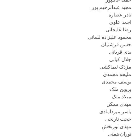
مجید عبدالرحیم پور
نادر عصاره
احمد علوی
رضا علیجانی
محمود علیزاده لسانی
حسن فرشتیان
یدی قربانی
جلال کیابی
مزدک لیماکشی
ملیحه محمدی
یوسف محمدی
پروین ملک
میلاد ملک
مهدی ممکن
یاسر میردامادی
حجت نارنجی
مهدی نوربخش
توران همتی