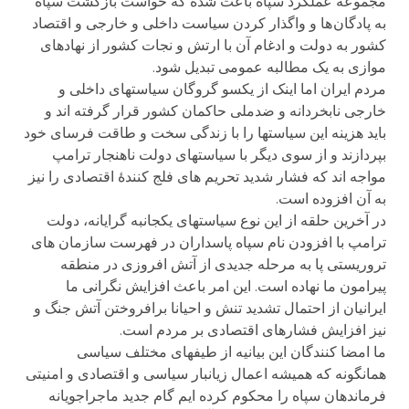
مجموعه عملکرد سپاه باعث شده که خواست بازگشت سپاه
به پادگان ها و واگذار کردن سیاست داخلی و خارجی و اقتصاد
کشور به دولت و ادغام آن با ارتش و نجات کشور از نهادهای
موازی به یک مطالبه عمومی تبدیل شود.
مردم ایران اما اینک از یکسو گروگان سیاستهای داخلی و
خارجی نابخردانه و ضدملی حاکمان کشور قرار گرفته اند و
باید هزینه این سیاستها را با زندگی سخت و طاقت فرسای خود
بپردازند و از سوی دیگر با سیاستهای دولت ناهنجار ترامپ
مواجه اند که فشار شدید تحریم های فلج کنندۀ اقتصادی را نیز
به آن افزوده است.
در آخرین حلقه از این نوع سیاستهای یکجانبه گرایانه، دولت
ترامپ با افزودن نام سپاه پاسداران در فهرست سازمان های
تروریستی پا به مرحله جدیدی از آتش افروزی در منطقه
پیرامون ما نهاده است. این امر باعث افزایش نگرانی ما
ایرانیان از احتمال تشدید تنش و احیانا برافروختن آتش جنگ و
نیز افزایش فشارهای اقتصادی بر مردم است.
ما امضا کنندگان این بیانیه از طیفهای مختلف سیاسی
همانگونه که همیشه اعمال زیانبار سیاسی و اقتصادی و امنیتی
فرماندهان سپاه را محکوم کرده ایم گام جدید ماجراجویانه