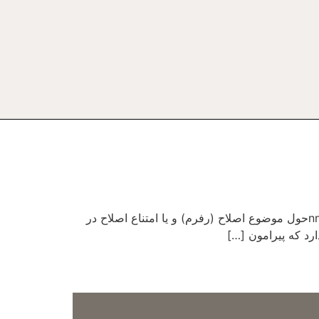
اشاره: این مقاله پیش از این در شماره ششم نشریه «آزادی اندیشه» منتشر شده و اکنون در اینجا بازنشر مشود. nnدرآمدnnحول موضوع اصلاح (رفرم) و یا امتناع اصلاح در
رد که پیرامون […]