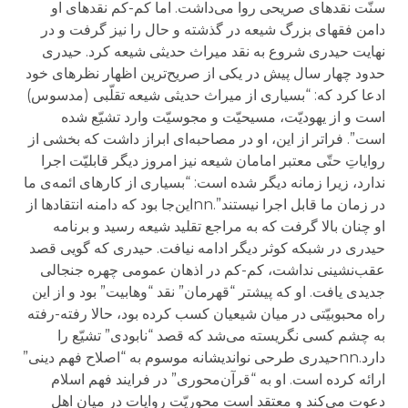
سنّت نقدهای صریحی روا می‌داشت. اما کم-کم نقدهای او
دامن فقهای بزرگ شیعه در گذشته و حال را نیز گرفت و در
نهایت حیدری شروع به نقد میراث حدیثی شیعه کرد. حیدری
حدود چهار سال پیش در یکی از صریح‌ترین اظهار نظرهای خود
ادعا کرد که: “بسیاری از میراث حدیثی شیعه تقلّبی (مدسوس)
است و از یهودیّت، مسیحیّت و مجوسیّت وارد تشیّع شده
است”. فراتر از این، او در مصاحبه‌ای ابراز داشت که بخشی از
روایاتِ حتّی معتبر امامان شیعه نیز امروز دیگر قابلیّت اجرا
ندارد، زیرا زمانه دیگر شده است: “بسیاری از کارهای ائمه‌ی ما
در زمان ما قابل اجرا نیستند”.nnاین‌جا بود که دامنه انتقادها از
او چنان بالا گرفت که به مراجع تقلید شیعه رسید و برنامه
حیدری در شبکه کوثر دیگر ادامه نیافت. حیدری که گویی قصد
عقب‌نشینی نداشت، کم-کم در اذهان عمومی چهره جنجالی
جدیدی یافت. او که پیشتر “قهرمان” نقد “وهابیت” بود و از این
راه محبوبیّتی در میان شیعیان کسب کرده بود، حالا رفته-رفته
به چشم کسی نگریسته می‌شد که قصد “نابودی” تشیّع را
دارد.nnحیدری طرحی نواندیشانه موسوم به “اصلاح فهم دینی”
ارائه کرده است. او به “قرآن‌محوری” در فرایند فهم اسلام
دعوت می‌کند و معتقد است محوریّت روایات در میان اهل