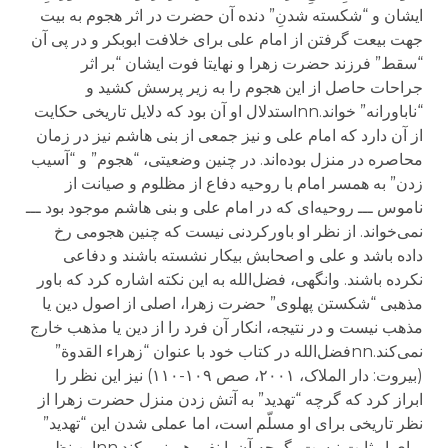
ایشان و “شکسته شدنِ” دنده آن حضرت در اثر هجوم به بیت‌
جهت بیعت گرفتن از امام علی برای خلافت ابوبکر و در پی آن
“سقط” فرزند حضرت زهرا و نهایتا فوت ایشان “بر اثر
جراحات حاصل از این هجوم را به زیر پرسش کشید و
“ناباورانه” خواند.nnاستدلال او آن بود که دلایل تاریخی حکایت
از آن دارد که امام علی و نیز جمعی از بنی هاشم نیز در زمان
محاصره در منزل بوده‌اند. در چنین وضعیتی، “هجوم” و “آسیب
زدن” به همسر امام با روحیه دفاع از مظلوم و صیانت از
ناموس ـــ روحیه‌ای که در امام علی و بنی هاشم موجود بود ـــ
نمی‌خواند. از نظر او باورکردنی نیست که چنین هجومی رخ
داده باشد و علی و اصحابش بیکار نشسته باشند و دفاعی
نکرده باشند. وانگهی، فضل‌الله به این نکته اشاره کرد که باور
مذهبی “شکستن پهلوی” حضرت زهرا، اصلی از اصول دین یا
مذهب نیست و در نتیجه، انکار آن فرد را از دین یا مذهب خارج
نمی‌کند.nnفضل‌الله در کتاب خود با عنوان “زهراء القدوة”
(بیروت: دار الملاک، ٢٠٠١، صص ۱۰۹-۱۱۰) نیز این نظر را
ابراز کرد که گرچه “تهدید” به آتش زدن منزل حضرت زهرا از
نظر تاریخی برای او مسلّم است، اما عملی شدن این “تهدید”
برای او ثابت نیست، گرچه آن‌را نفی هم نمی‌کند.nnاین نظر