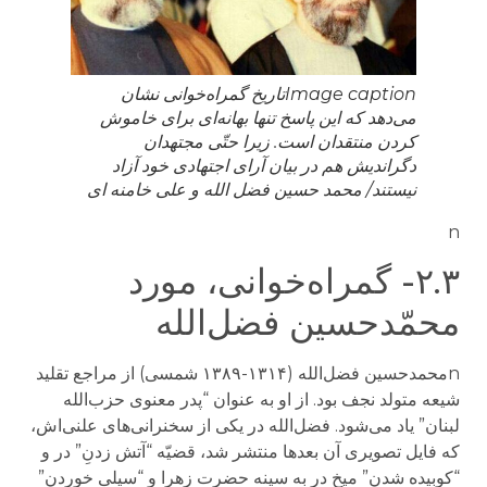
Image caption
تاریخ گمراه‌خوانی نشان
می‌دهد که این پاسخ تنها بهانه‌ای برای خاموش
کردن منتقدان است. زیرا حتّی مجتهدان
دگراندیش هم در بیان آرای اجتهادی خود آزاد
نیستند/ محمد حسین فضل الله و علی خامنه ای
n
۲.۳- گمراه‌خوانی، مورد
محمّدحسین فضل‌الله
nمحمدحسین فضل‌الله (۱۳۱۴-۱۳۸۹ شمسی) از مراجع تقلید
شیعه متولد نجف بود. از او به عنوان “پدر معنوی حزب‌الله
لبنان” یاد می‌شود. فضل‌الله در یکی از سخنرانی‌های علنی‌اش،
که فایل تصویری آن بعدها منتشر شد، قضیّه “آتش زدنِ” در و
“کوبیده شدنِ” میخِ در به سینه حضرت زهرا و “سیلی خوردنِ”