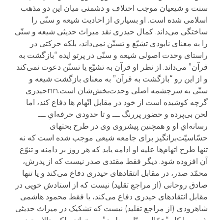
سنت و شیعیان موجب اختلاف و دشمنی میان این دو مذهب
اسلامی شده است. او بسیاری از احادیث شیعه و سنّی را
ساختگی می‌داند. کمال حیدری نقد میراث حدیثی شیعه و سنّی
را به معنای نابودی تشیّع و تسنّن نمی‌داند، بلکه حرکتی در
راستای وحدت اصولی شیعه و سنّی در پرتو ایده “بازگشت به
قرآن” می‌داند. از نظر او قرآن به تشیّع یا تسنّن دعوت نمی‌کند
و از این رو “بازگشت به قرآن” به معنای بازگشت شیعه و
سنّی به سرچشمه اصلی وحدت‌بخش‌شان است.nnحیدری
گرچه کوشیده است از خود در مقابل اتّهام ها دفاع کند، اما
لحن بی‌پرده و حضور پررنگ ـــ و تا حدودی حرفه‌ایِ ـــ
رسانه‌ایِ او و همچنین پیشروی وی در طرح بحثهای
حسّاسیّت‌برانگیز برای جامعه شیعی موجب شده است که نه
تنها طرح اتهام‌ها علیه او ادامه یابد که هر روز بر دامنه و تنوّع
آن افزوده شود. دیگر فقط مقتدی صدر نیست که از پدرش،
محمّد صدر، در مقابل انتقاد‌های حیدری دفاع می‌کند و یا تنها
صادق روحانی (از مراجع تقلید) نیست که از استادش خویی در
مقابل انتقادهای حیدری دفاع می‌کند، یا فقط محمود هاشمی
شاهرودی (از مراجع تقلید) نیست که تشکیک در میراث حدیثی