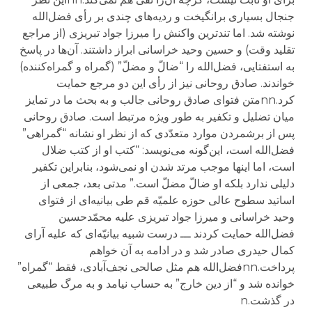
جنجال بسیاری برانگیخت و ردیه‌های چندی بر رأی فضل‌الله
نوشته شد. اما تندترین واکنش را میرزا جواد تبریزی (از مراجع
تقلید وقت) و حسین وحید خراسانی ابراز داشتند. آن‌ها در پاسخ
به استفتایی، فضل‌الله را “ضالّ و مضلّ” (گمراه و گمراه‌کننده)
خواندند. صادق روحانی نیز از رأی این دو مرجع حمایت
کرد.nnمتن فتوای صادق روحانی جالب و به بحث ما در تمایز
میان تضلیل و تکفیر به طور ویژه مرتبط است. صادق روحانی
پس از برشمردن موارد متعدّدی که از نظر او نشانه “گمراهی”
فضل‌الله است، این‌گونه می‌نویسد: “کتب او از کتب ضلال
است، اما اینها موجب مرتد شدن او نمی‌شود، بنابراین تکفیر
دلیلی ندارد بلکه او ضالّ مضلّ است.” مدتی بعد، جمعی از
اساتید سطوح عالی حوزه علمیّه قم طی بیانیه‌ای از فتوای
وحید خراسانی و میرزا جواد تبریزی علیه محمّدحسین
فضل‌الله حمایت کردند ـــ درست شبیه بیانیّه‌ای که علیه آرای
کمال حیدری صادر شد و در ادامه به آن خواهم
پرداخت.nnفضل‌الله هم مثل صالحی نجف‌آبادی، فقط “گمراه”‌
خوانده شد و “از دین خارج” به حساب نیامد و به مرگ طبیعی
در گذشت.n