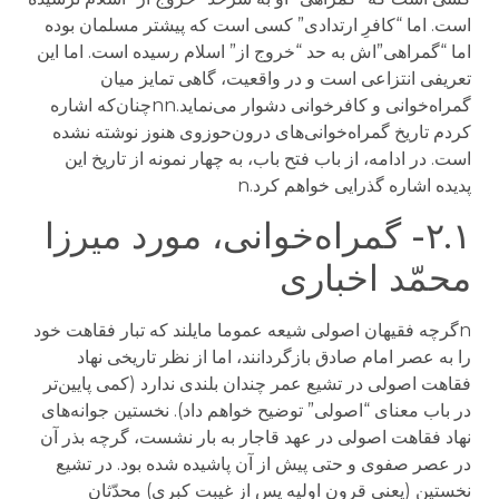
است. اما “کافرِ ارتدادی” کسی است که پیشتر مسلمان بوده
اما “گمراهی”اش به حد “خروج از” اسلام رسیده است. اما این
تعریفی انتزاعی است و در واقعیت، گاهی تمایز میان
گمراه‌خوانی و کافرخوانی دشوار می‌نماید.nnچنان‌که اشاره
کردم تاریخ گمراه‌خوانی‌های درون‌حوزوی هنوز نوشته نشده
است. در ادامه، از باب فتح باب، به چهار نمونه از تاریخ این
پدیده اشاره گذرایی خواهم کرد.n
۲.۱- گمراه‌خوانی، مورد میرزا
محمّد اخباری
nگرچه فقیهان اصولی شیعه عموما مایلند که تبار فقاهت خود
را به عصر امام صادق بازگردانند، اما از نظر تاریخی نهاد
فقاهت اصولی در تشیع عمر چندان بلندی ندارد (کمی پایین‌تر
در باب معنای “اصولی” توضیح خواهم داد). نخستین جوانه‌های
نهاد فقاهت اصولی در عهد قاجار به بار نشست، گرچه بذر آن
در عصر صفوی و حتی پیش از آن پاشیده شده بود. در تشیع
نخستین (یعنی قرون اولیه پس از غیبت کبری) محدّثان