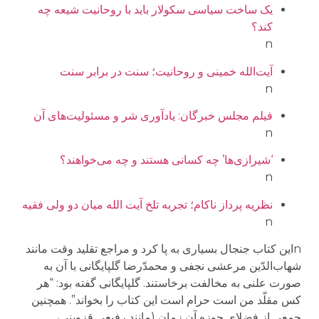
یک ساخت سیاسی سکولار باید با روحانیت شیعه چه
کند؟
n
آیت‌الله خمینی و روحانیت؛ سنت در برابر سنت
n
فیلم مجلس خبرگان: یادآوری شر و مسئولیت‌های آن
n
‘شیرازی‌ها’ چه کسانی هستند و چه می‌خواهند؟
n
نظریه پرداز ناکام؛ تجربه تلخ آیت الله میان دو ولی فقیه
n
nاین کتاب جنجال بسیاری به پا کرد و مراجع تقلید وقت مانند
شهاب‌الدّین مرعشی نجفی و محمدّرضا گلپایگانی با آن به
صورت علنی به مخالفت برخاستند. گلپایگانی گفته بود: “هر
کس مقلّد من است حرام است این کتاب را بخواند”. همچنین
جمعی از فضلای حوزه آن زمان (مانند رفیعی قزوینی،