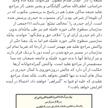
شیعه را کار “عمّال صدّام معلون” می‌خواند، بلکه حالا وحید
خراسانی، لطف‌الله صافی گلپایگانی و بشیر نجفی (از مراجع
تقلید شیعه ساکن نجف) هم در پاسخ به پرسشی مکتوب که در
آن تلویحا از شرعی بودن آرای منسوب به حیدری پرسش شده
است، آرای حیدری را “مخالف تشیّع” می‌دانند.nnجمعی از
مدرّسان سطوح عالی حوزه علمیّه قم نیز طی بیانیّه‌ای بدون
ذکر نام حیدری آرای او را “خلاف حق و شک‌آلود” خواندند. بیانیّه
مدرّسین سطوح عالی حوزه علمیّه قم اما به یک معنا حتّی از
واکنش‌ مراجع تقلید هم مهمتر است. از آن‌جا که تقریبا تمام این
مدرّسان در مسیر مرجع شدن در آینده دور یا نزدیک قرار دارند
و نیز ارتباط آنها با بدنه حوزه علمیّه و جامعه شیعیان چه بسا
مستقیمتر از مراجع تقلید است، واکنش گمراه‌خوانانه آن‌ها
حکایت از آن دارد که چالش درون‌حوزوی با کمال حیدری در
سال های آینده نه تنها کاهش نخواهد یافت، بلکه تعداد مراجع
تقلیدی که علیه او فتوا به “گمراهی” خواهند داد، احتمالا در آینده
افزایش خواهد یافت.n