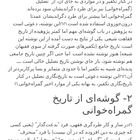
در کنار تکفیر و در مواردی به جای آن، از “تضلیل”
(گمراه‌خوانی) نیز برای طرد دگراندیشان سود برده‌اند.
گمراه‌خوانی اما بیشتر برای طردِ دگراندیشان عمدتا
درون‌حوزوی استفاده شده است.nnاین نوشته، دعوتی است
به پژوهش در باب گوشه‌ای مهم اما کمتر ‌پژوهیده از تاریخ
فقاهت شیعی. یکی از نتایج به دست آمده از این نوشته این
است: تاریخ جامع (تکفیرهای صورت گرفته از سوی فقیهان
شیعه) هنوز نوشته نشده است. اما حتی اگر چنین تاریخ جامعی
هم نوشته شود، باز جای نوشتن تاریخ تضلیل خالی است ـــ
پدیده‌ای شبیه به تکفیر اما تا حدودی متمایز و بسا پرکاربردتر از
آن.nnاین نوشته دعوتی است به تاریخ‌نگاری تضلیل در کنار
تاریخ‌نگاری تکفیر،‌ به بهانه یکی از موارد اخیر گمراه‌خوانی.n
۲- گوشه‌ای از تاریخ
گمراه‌خوانی
nدر ساز و کار طردگری فقهی، فرد “بدعت‌گذار” (یعنی کسی
که چیزی به دین افزوده که در آن نیست) یا فرد “منحرف”
کسی است که “گمراهی” او به سرحدّ “خروج از” اسلام نرسیده