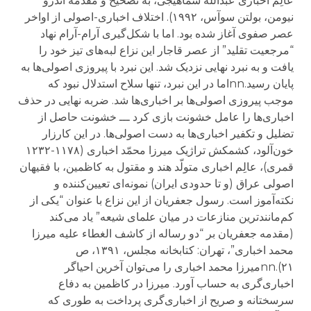
عالِم اخباری عبدالله سماهیجی، به تصحیح و مقدمه اندرو
نیومن، بولتن سوآس، ۱۹۹۲). اختلاف اخباری-اصولی از اواخر
عصر صفوی آغاز شده بود. اما با شکل‌گیری آرام-آرام نهاد
“مرجعیت تقلید” از عصر قاجار این نزاع لبه‌های تیز خود را
یافت و به نبرد نهایی نزدیک شد. این نبرد با پیروزی اصولی‌ها به
پایان رسید.nnاما در این نبرد، تنها سلاح استدلال نبود که
موجب پیروزی اصولی‌ها بر اخباری‌ها شد. ضربه نهایی در حذف
اخباری‌ها را عامل خشونت بازی کرد ـــ خشونت حاصل از
تضلیل و تکفیر اخباری‌ها به دست اصولی‌ها. در این کارزار
خون‌آلود، کشمکش تراژیک میرزا محمّد اخباری (۱۱۷۸-۱۲۳۲
قمری)، عالِم اخباری متولّد هند و مقتول به کاظمین، با فقیهان
اصولی‌ عراق (و تا حدودی ایران) نمونه‌ای‌ تعیین‌کننده و
نکته‌آموز است. رسول جعفریان از این نزاع با عنوان “یکی از
کم‌مانند‌ترین منازعات در میان علمای شیعه” یاد می‌کند
(مقدمه‌ جعفریان بر “دو رساله از کاشف الغطاء علیه میرزا
محمد اخباری”، تهران: کتابخانه مجلس، ۱۳۹۱، ص
۲۱).nnمیرزا محمد اخباری را می‌توان آخرین احیاگر
اخباری‌گری به حساب آورد. میرزا در کاظمین به دفاع
سرسختانه و صریح از اخباری‌گری پرداخت به طوری که