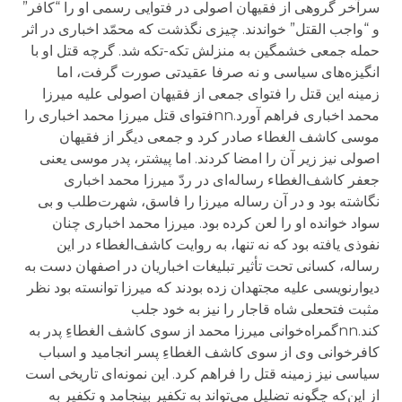
سرآخر گروهی از فقیهان اصولی در فتوایی رسمی او را “کافر”
و “واجب القتل” خواندند. چیزی نگذشت که محمّد اخباری در اثر
حمله جمعی خشمگین به منزلش تکه-تکه شد. گرچه قتل او با
انگیزه‌های سیاسی و نه صرفا عقیدتی صورت گرفت، اما
زمینه این قتل را فتوای جمعی از فقیهان اصولی علیه میرزا
محمد اخباری فراهم آورد.nnفتوای قتل میرزا محمد اخباری را
موسی کاشف الغطاء صادر کرد و جمعی دیگر از فقیهان
اصولی نیز زیر آن را امضا کردند. اما پیشتر، پدر موسی یعنی
جعفر کاشف‌الغطاء رساله‌ای در ردّ میرزا محمد اخباری
نگاشته بود و در آن رساله میرزا را فاسق، شهرت‌طلب و بی
سواد خوانده او را لعن کرده بود. میرزا محمد اخباری چنان
نفوذی یافته بود که نه تنها، به روایت کاشف‌الغطاء در این
رساله، کسانی تحت تأثیر تبلیغات اخباریان در اصفهان دست به
دیوار‌نویسی علیه مجتهدان زده‌ بودند که میرزا توانسته بود نظر
مثبت فتحعلی شاه قاجار را نیز به خود جلب
کند.nnگمراه‌خوانی میرزا محمد از سوی کاشف الغطاءِ پدر به
کافرخوانی وی از سوی کاشف الغطاءِ پسر انجامید و اسباب
سیاسی نیز زمینه قتل را فراهم کرد. این نمونه‌ای تاریخی است
از این‌که چگونه تضلیل می‌تواند به تکفیر بینجامد و تکفیر به