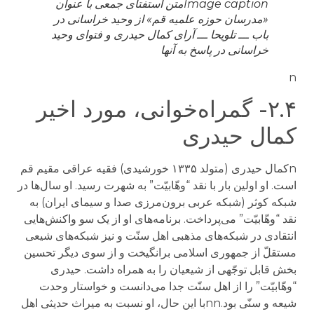
Image caption
متن استفتای جمعی با عنوان
«مدرسان حوزه علمیه قم» از وحید خراسانی در
باب ـــ تلویحا ـــ آرای کمال حیدری و فتوای وحید
خراسانی در پاسخ به آنها
n
۲.۴- گمراه‌خوانی، مورد اخیر
کمال حیدری
nکمال حیدری (متولد ۱۳۳۵ خورشیدی) فقیه عراقی مقیم قم
است. او اولین بار با نقد “وهّابیّت” به شهرت رسید. او سال‌ها در
شبکه کوثر (شبکه عربی برون‌مرزی صدا و سیمای ایران) به
نقد “وهّابیّت” می‌پرداخت. برنامه‌های او از یک سو واکنش‌هایی
انتقادی در شبکه‌های مذهبی اهل سنّت و نیز شبکه‌های شیعی
مستقلّ از جمهوری اسلامی برانگیخت و از سوی دیگر تحسین
بخش قابل توجّهی از شیعیان را به همراه داشت. حیدری
“وهّابیّت” را از اهل سنّت جدا می‌دانست و خواستار وحدت
شیعه و سنّی بود.nnبا این حال، او نسبت به میراث حدیثی اهل