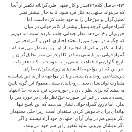
n۳- حاصل کلامnnساز و کار فقهی طردگرایانه تکفیر از آنجا
که می‌تواند منتهی به قتل فرد شود، تا به حال بیشتر نظر
تحلیل‌گران و مورّخان را به خود جلب کرده است. اما
گمراه‌خوانی گرچه بسیار بیشتر از کافرخوانی در میان
حوزویان رخ می‌دهد، نظر چندانی جلب نکرده است. اما دیدیم
که چگونه در مورد میرزا محمّد اخباری، لعن و گمراه‌خوانی
نهایتا به تکفیر و قتل او انجامید. از این رو، به نظر می‌رسد که
گمراه‌خوانی نیز بایستی به قدر کافرخوانی نظر تحلیل‌گران و
تاریخ‌نگاران نهاد فقاهت شیعی را به خود جلب کند.nnو نکته
آخر این که در مواجهه با انتقادهای روشنفکران به آرای
دین‌شناختی‌ِ روحانیان سنتی و یا در مواجهه با آرای دین‌شناسانه
متفاوت نواندیشان دینی، روحانیان سنتی معمولا این گونه پاسخ
می‌دهند که برای نظر دادن در حوزه دین، فرد باید به حدّ اجتهاد
رسیده باشد، در غیر این صورت حقّ نظر دادن در حوزه دین را
ندارد. اما تاریخ گمراه‌خوانی نشان می‌دهد که این پاسخ تنها
بهانه‌ای برای خاموش کردن منتقدان است. زیرا حتّی مجتهدان
دگراندیش هم در بیان آرای اجتهادی خود آزاد نیستند و اگر
دگراندیشان بیرونی‌ سایه‌ تکفیر را بر سر خود می‌بینند،