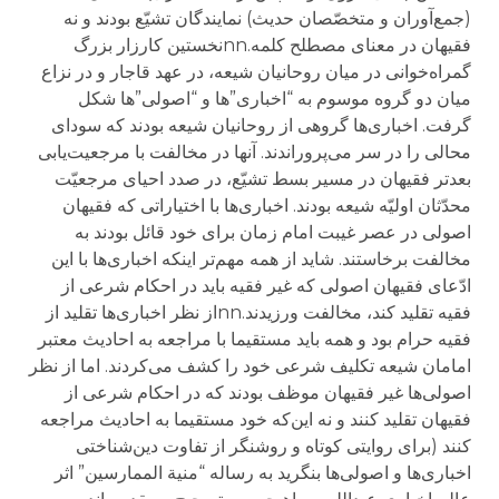
(جمع‌آوران و متخصّصان حدیث) نمایندگان تشیّع بودند و نه
فقیهان در معنای مصطلح کلمه.nnنخستین کارزار بزرگ
گمراه‌خوانی در میان روحانیان شیعه، در عهد قاجار و در نزاع
میان دو گروه موسوم به “اخباری”‌ها و “اصولی”‌ها شکل
گرفت. اخباری‌ها گروهی از روحانیان شیعه بودند که سودای
محالی را در سر می‌پروراندند. آنها در مخالفت با مرجعیت‌یابی
بعدتر فقیهان در مسیر بسط تشیّع، در صدد احیای مرجعیّت
محدّثان اولیّه شیعه بودند. اخباری‌ها با اختیاراتی که فقیهان
اصولی در عصر غیبت امام زمان برای خود قائل بودند به
مخالفت برخاستند. شاید از همه مهم‌تر اینکه اخباری‌ها با این
ادّعای فقیهان اصولی که غیر فقیه باید در احکام شرعی از
فقیه تقلید کند، مخالفت ورزیدند.nnاز نظر اخباری‌ها تقلید از
فقیه حرام بود و همه باید مستقیما با مراجعه به احادیث معتبر
امامان شیعه تکلیف شرعی خود را کشف می‌کردند. اما از نظر
اصولی‌ها غیر فقیهان موظف بودند که در احکام شرعی از
فقیهان تقلید کنند و نه این‌که خود مستقیما به احادیث مراجعه
کنند (برای روایتی کوتاه و روشنگر از تفاوت دین‌شناختی
اخباری‌ها و اصولی‌ها بنگرید به رساله‌ “منیة الممارسین” اثر