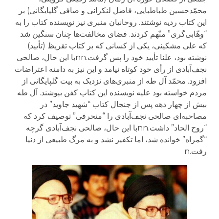
محمّدحسین طباطبایی، فاضل لنکرانی و صافی گلپایگانی) بر
این کتاب ردیه‌ نوشتند. روحانیان منبری نیز نویسنده کتاب را به
“وهّابی‌گری” متّهم کردند. فضای مخالفت‌ها چنان سنگین شد
که علی مشکینی، یکی از کسانی که بر کتاب تقریظ (تأیید)
نوشته بود، علنا تأیید خود را پس گرفت.nnبا این حال، صالحی
نجف‌آبادی از رأی خود کوتاه نیامد و این نیز به دامنه اعتراضات
افزود. محمّد آل طه از منبری‌های نزدیک به بیت گلپایگانی از
مردم خواسته بود علیه نویسنده این کتاب کفن بپوشند. آل طه
بیش از چهار دهه پس از جنجال کتاب “شهید جاوید” در
مصاحبه‌ای صالحی نجف‌آبادی را “منحرفی” توصیف کرد که
“روح الحاد” داشت.nnبا این حال، صالحی نجف‌آبادی گرچه
“گمراه” خوانده شد، اما تکفیر نشد و به مرگ طبیعی از دنیا
رفت.n