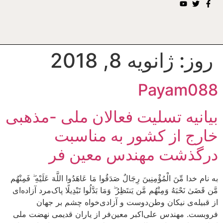
روز:
ژانویه 8, 2018
Payam088
بیانیه تسلیت فعالان ملی -مذهبی
خارج از کشور به مناسبت
درگذشت مهندس معین فر
به نام خدا مِّنَ الْمُؤْمِنِينَ رِجَالٌ صَدَقُوا مَا عَاهَدُوا اللَّهَ عَلَيْهِ ۖ فَمِنْهُم
مَّن قَضَىٰ نَحْبَهُ وَمِنْهُم مَّن يَنتَظِرُ ۖ وَمَا بَدَّلُوا تَبْدِيلًا پاک‌مرد آزاده‌ای
از قبیله‌ی نیکان وطن‌دوست و آزادی‌خواه چشم بر جهان
فروبست. مهندس علی‌اکبر معین‌فر از یاران قدیمی نهضت ملی