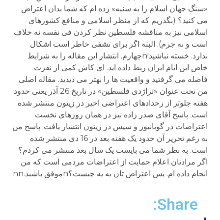
«سنگ جهان اسلام را به سنیه» زده ام که شما بدان اعتراض
می کنید؟ (بگذریم که از منظر اسلامی و منافع کشورهای
اسلامی نیز به مناقشه فلسطین نظر کردن فی نفسه نه خلاف
است و نه جرم). البته اگر برای تشفی خاطر است اشکال
ندارد. خسته نباشید!nچهارم. انتشار این مقاله را به شرایط
خاص این ایام ایران ربط داده اید. ای کاش کمی از نفرت
فاصله می گرفتید و واقعیت ها را بهتر می دیدید. مقاله اصلی
من تحت عنوان «تراژدی فلسطین» در تاریخ 26 آذر یعنی حدود
هفته جلوتر از رخدادهای اعتراضی اخیر در زیتون منتشر شده
است. پاسخ آقای صدر زاده نیز در همان روزهای نخست
اعتراضات در گویانیوز و سپس در زیتون انتشار یافت. پاسخ من
به رغم تحریر آن حدود یک هفته بعد در 16 دی منتشر شده
است. به نظر شما می بایست یک سال بعد منتشر می کردم؟
اگر مرادتان اعلام حمایت از اعتراضات مردمی است که من
انجام داده ام. پس اعتراض تان به په چیست؟nموفق باشید.nn
Share: