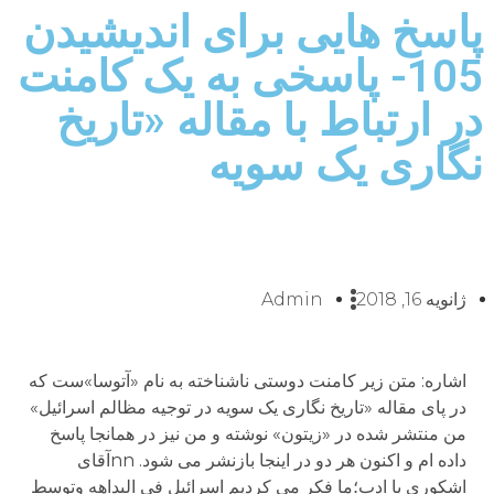
پاسخ هایی برای اندیشیدن
105- پاسخی به یک کامنت
در ارتباط با مقاله «تاریخ
نگاری یک سویه
ژانویه 16, 2018
Admin
اشاره: متن زیر کامنت دوستی ناشناخته به نام «آتوسا»ست که
در پای مقاله «تاریخ نگاری یک سویه در توجیه مظالم اسرائیل»
من منتشر شده در «زیتون» نوشته و من نیز در همانجا پاسخ
داده ام و اکنون هر دو در اینجا بازنشر می شود. nnآقای
اشکوری با ادب؛ما فکر می کردیم اسرائیل فی البداهه وتوسط