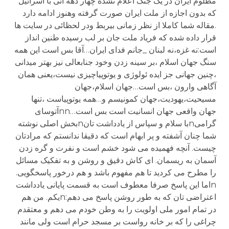
مظلوم ایران در یک جنگ اعلام نشده چهار دهه ائی با اسرائیل
که بدون اجازه از ملت ایران صورت گرفته وهنوز ادامه دارد
.مقاله شما کاملا از نظر زمانی بیربط ودر لحظائی در سایت ها
قرار داده شده که فریاد ملت جان بر لب رسیده طنین انداز
است:نه غزه،نه لبنان _جانم فدای ایران…آقا بس است این همه
سنگ جهان اسلام ،بر سینه زدن وخود جنابعالی نیز بهتر میدانی
،چنین جهانی جز ایده ئولوژی و یوتوپیاچیزی نیست،یعنی همان
آگاهی وارون ،بس است…جهان اسلام،جهان
مسیحیت،یهودیت،جهان کمونیسم و…همه یوتوپیاست ،تنها
جهان واقعی جهان انسانیت است بس است…nnآتوسای
گرامیnبا سلام و سپاس از یادداشت تانnبخش اصلی نوشته
شما چنان آشفته و پر ابهام است که دقیقا ندانستم که مرادتان
چیست. آنچه فهمیده می شود خشم است و نفرت و گره زدن
آسمان به ریسمان. ای کاش دقیق و روشن و به تفکیک مسائل
را مطرح می کردید تا هم مفهوم باشد و هم درخور پاسخگویی.
nاما این پاسخ صرفا معطوف است به قسمت پایانی یادداشت
اعتراضی تان که به طور روشن پاسخ می دهم:nیکم. من هم
در تمام امور ملی اولویت را به وطن خودم می دهم و معتقدم
چراغی را که بر خانه رواست بر مسجد حرام است ولی مانند