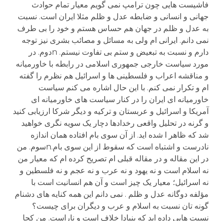
فاشیست هایی چون ترامپ نمی گویم معیار تمام حوادث
جهانی و انسانی و ضابطه عدل و ظلم مثلا ایران است. نسبت
به عدل و ظلم در جهان هم حساس هستم و خود را بی طرف
نمی دانم. ایرانی ام ولی به مسائل و مصائب بشری نیز توجه
دارم و نسبت به تبعیض و ستم بی تفاوت نیستم. nدوم. در
مورد سیاست خارجی جمهوری اسلامی در رابطه با خاورمیانه
و مناقشه اعراب و فلسطینی ها و اسرائیل هم نظرم را گفته
ام و تکرار نمی کنم. با این حال اشاره می کنم سیاست
خاورمیانه ای ایران را در کنار سیاست های خاورمیانه ای
آمریکا و اسرائیل و عربستان و ترکیه و دیگر شرکا ارزیابی کنید
و گرنه در تحلیل واقعی رخدادها دچار یک سویه نگری خواهید
شد که ظاهر ا شده اید. از آن سوی بام افتاده همان اندازه
نادرست و اشتباه است که سقوط از این سوی بام.nسوم. من
در این مقاله و در مقاله قبلی ام تصریح کرده ام که معیار من
نه اسلام است و نه یهود و نه عرب و نه عجم و نه فلسطین و
نه اسرائیل؛ معیار یک چیز است و آن هم انسانیت است با
مؤلفه دوگانه عدل و ظلم . نمی دانم این همه کنایه های دشنام
گونه تان نسبت به اسلام و عرب و دیگران برای چیست؟
نسبت هایی داده اید که بنیادا خلاف است و ناراست. من کجا