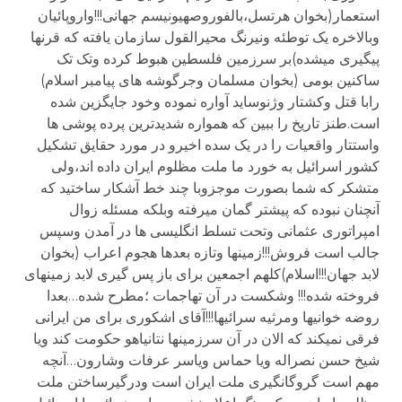
استعمار(بخوان هرتسل،بالفوروصهیونیسم جهانی!!!واروپائیان
وبالاخره یک توطئه ونیرنگ محیرالقول سازمان یافته که قرنها
پیگیری میشده)بر سرزمین فلسطین هبوط کرده وتک تک
ساکنین بومی (بخوان مسلمان وجرگوشه های پیامبر اسلام)
رابا قتل وکشتار وژنوساید آواره نموده وخود جایگزین شده
است.طنز تاریخ را ببین که همواره شدیدترین پرده پوشی ها
واستتار واقعیات را در یک سده اخیرو در مورد حقایق تشکیل
کشور اسرائیل به خورد ما ملت مظلوم ایران داده اند،ولی
متشکر که شما بصورت موجزوبا چند خط آشکار ساختید که
آنچنان نبوده که پیشتر گمان میرفته وبلکه مسئله زوال
امپراتوری عثمانی وتحت تسلط انگلیسی ها در آمدن وسپس
جالب است فروش!!!زمینها وتازه بعدها هجوم اعراب (بخوان
لابد جهان!!!اسلام)کلهم اجمعین برای باز پس گیری لابد زمینهای
فروخته شده!!! وشکست در آن تهاجمات ؛مطرح شده…بعدا
روضه خوانیها ومرثیه سرائیها!!!آقای اشکوری برای من ایرانی
فرقی نمیکند که الان در آن سرزمینها نتانیاهو حکومت کند ویا
شیخ حسن نصراله ویا حماس ویاسر عرفات وشارون…آنچه
مهم است گروگانگیری ملت ایران است ودرگیرساختن ملت