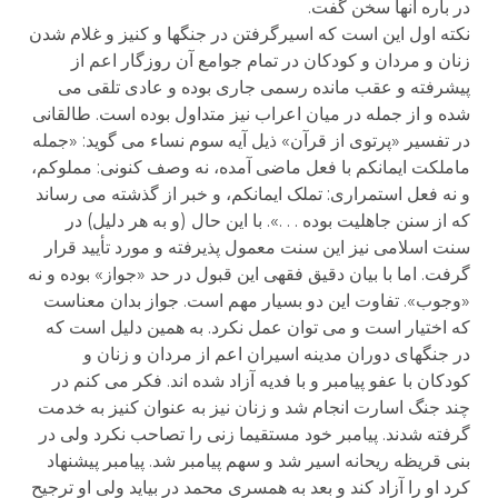
در باره آنها سخن گفت.
نکته اول این است که اسیرگرفتن در جنگها و کنیز و غلام شدن
زنان و مردان و کودکان در تمام جوامع آن روزگار اعم از
پیشرفته و عقب مانده رسمی جاری بوده و عادی تلقی می
شده و از جمله در میان اعراب نیز متداول بوده است. طالقانی
در تفسیر «پرتوی از قرآن» ذیل آیه سوم نساء می گوید: «جمله
ماملکت ایمانکم با فعل ماضی آمده، نه وصف کنونی: مملوکم،
و نه فعل استمراری: تملک ایمانکم، و خبر از گذشته می رساند
که از سنن جاهلیت بوده . . .». با این حال (و به هر دلیل) در
سنت اسلامی نیز این سنت معمول پذیرفته و مورد تأیید قرار
گرفت. اما با بیان دقیق فقهی این قبول در حد «جواز» بوده و نه
«وجوب». تفاوت این دو بسیار مهم است. جواز بدان معناست
که اختیار است و می توان عمل نکرد. به همین دلیل است که
در جنگهای دوران مدینه اسیران اعم از مردان و زنان و
کودکان با عفو پیامبر و با فدیه آزاد شده اند. فکر می کنم در
چند جنگ اسارت انجام شد و زنان نیز به عنوان کنیز به خدمت
گرفته شدند. پیامبر خود مستقیما زنی را تصاحب نکرد ولی در
بنی قریظه ریحانه اسیر شد و سهم پیامبر شد. پیامبر پیشنهاد
کرد او را آزاد کند و بعد به همسری محمد در بیاید ولی او ترجیح