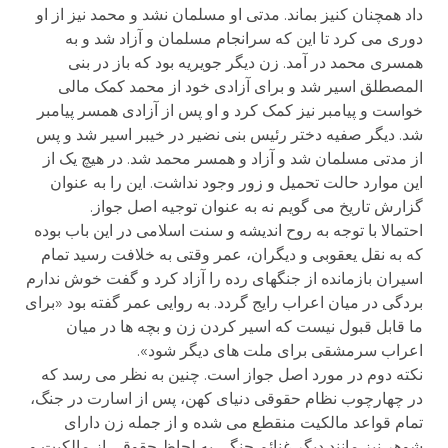
داد همچنان کنیز بماند. مدتی او مسلمان نشد و محمد نیز از او
دوری می کرد تا این که سرانجام مسلمان و آزاد شد و به
همسری محمد در آمد. زن دیگر جویریه بود که باز در بنی
المصطلق اسیر شد و برای آزادی خود از محمد کمک مالی
خواست و پیامبر نیز کمک کرد و او پس از آزادی همسر پیامبر
شد. دیگر صفیه دختر رئیس بنی نضیر در خیبر اسیر شد و پس
از مدتی مسلمان شد و آزاد و همسر محمد شد. در هیچ یک از
این موارد حالت تحمیل و زور وجود نداشت. این را به عنوان
گزارش تاریخ می گویم نه به عنوان توجیه اصل جواز.
احتمالا با توجه به روح اندیشه و سنت اسلامی در این باب بوده
که به نقل یعقوبی و دیگران، عمر وقتی به خلافت رسید تمام
اسیران بازمانده از جنگهای رده را آزاد کرد و گفت خوش ندارم
بردگی در میان اعراب رایج گردد. به روایی عمر گفته بود «برای
ما قابل قبول نیست که اسیر کردن زن و بچه ها در میان
اعراب سرمشقی برای ملت های دیگر شود».
نکته دوم در مورد اصل جواز است. چنین به نظر می رسد که
در چهارچوب نظام حقوقی دنیای کهن، پس از اسارت در جنگ،
تمام قواعد مالکیت منقطع می شده و از جمله زن دارای
شوهر نیز مانند دیگر غنائم جنگی به لحاظ حقوقی از مالکیت و