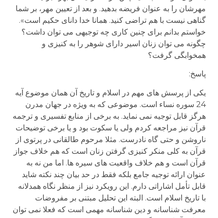
مهرشان را به عنوان فریضه بدهید. و بعد از تعیین مهر، بر شما
گناهی نیست با هم تراضی کنید. همانا خدا دانای حکیم است».
خواستم بدانم برای چنین کاری چه توجیهی می توان داشت؟
چگونه می توان زنان اسیر دارای شوهر را به کنیزی و
همخوابگی گرفت؟
پاسخ:
یکی از پرسش های مهم در اسلام و تاریخ آن همان موضوع آیه
24 سوره نساء است. موضوعی که به ویژه در جهان مدرن
هرگز قابل توجیه نمی نماید. به برخی از منابع تفسیری و ترجمه
قرآن نیز مراجعه کردم ولی یا سکوت بود و یا برخی توضیحات
ناروشن و حتی گاه نادرست. مثلا مرحوم طالقانی در پرتوی از
قرآن به کلی منکر کنیزی گرفتن زنان است که هم خلاف جواز
قرآن است و هم خلاف واقعیت های سیره ها. اما من نه به
عنوان ارائه توجیه جامع بلکه فقط در حد بیان چند نکته شاید
قابل تأمل اشاراتی دارم. این رویکرد نیز از منظر نگاه همدلانه
با تاریخ اسلام است. البته این تحلیل مبتنی بر مفروضات
معرفت شناسانه و دین شناسانه مهمی است که فعلا نمی توان