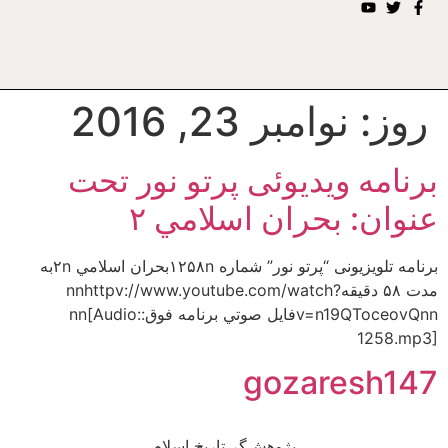
روز:
نوامبر 23, 2016
برنامه ویدیوئى پرتو نور تحت
عنوان: بحران اسلامي ۲
برنامه تلويزيونى “پرتو نور” شماره ۱۲۵۸nبحران اسلامي ۲nبه
مدت ۵۸ دقيقهnnhttpv://www.youtube.com/watch?
v=n19QToceovQnnفايل صوتي برنامه فوق:nn[Audio:
1258.mp3]
gozaresh147
پژوهش‌گر تاریخ اسلام