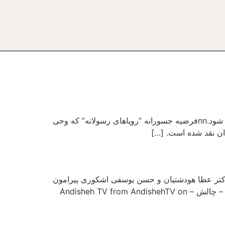
اشاره: این مقاله به قلم آقای اکبر گنجی است و پیش از این در سایت رادیو زمانه منتشر شده و اکنون در اینجا بازنشر می شود.nnفرضیه جسورانه “رویاهای رسولانه” که وحی
ان نقد شده است. […]
 دکتر عطا هودشتیان و حسن یوسفی اشکوری پیرامون
علوم انسانی درایران/علوم انسانی اسلامی و کنفرانس ایران شناسی در وین به تاريخ ۱۷ جولاي ۲۰۱۶ Chalesh 07-17-16 – چالش – Andisheh TV from AndishehTV on