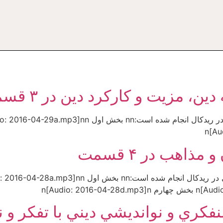
، مزيت و كاركرد دين در ۳ قسمت
ذاهب در ۴ قسمت
 و نوانديشي ديني با تفكر و نهاد رو