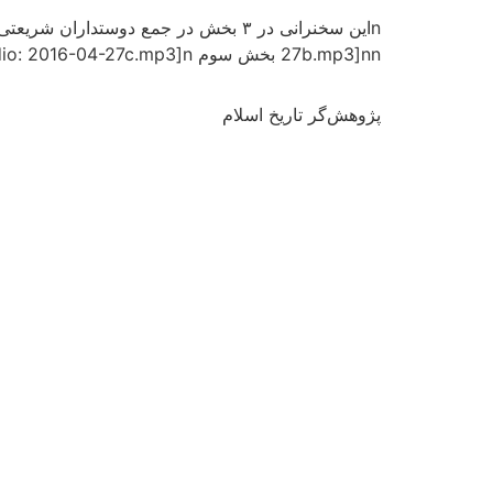
27b.mp3]nn بخش سوم n[Audio: 2016-04-27c.mp3]n
پژوهش‌گر تاریخ اسلام