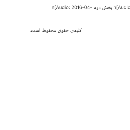
nاين سخنرانى در ۳ بخش در جمع دوستداران شريعتى در ريدكال انجام شده است:nn بخش اول n[Audio: 2016-04-27a.mp3]nn بخش دوم n[Audio: 2016-04-
کلیه‌ی حقوق محفوظ است.