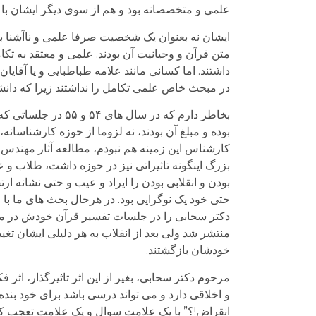
علمی و متخصصانه بود و هم از سوی دیگر ایشان با قر
ایشان نه بعنوان یک شخصیت صرفا علمی و ناآشنا با
متن قرآن و وحیانیت آن بودند. علمی و معتقد به تک
داشتند. اما کسانی مانند علامه طباطبایی و یا آقا
در مبحث خاص علمی تکامل را نداشتند زیرا که دانش
بخاطر دارم که در س
بوده و مبلغ آن بودند، نه لزوما از حوزه کارشناسانه
کارشناس این زمینه هم نبودم، مطالعه آثار مهندس 
بزرگ اینگونه تاثیراتی نیز در حوزه داشت، طلاب و ع
بودن و انقلابی بودن را ایراد و عیب و حتی نشانه ا
حتی خود یک نوگرایی بود. در هرحال بحث های ما با
دکتر سحابی را در جلسات تفسیر قرآن خودش در مس
منتشر شد ولی بعد از انقلاب به هر دلیلی ایشان تغ
خودشان بازگشتند.
مرحوم دکتر سحابی، بغیر از این اثر تاثیرگذار، اثر 
و اخلاقی دارد و می تواند درسی باشد برای خود بند
انقراض!؟” با یک علامت سوال و یک علامت تعجب که 