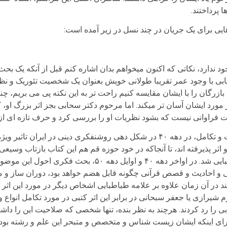
پرداختند.
یی برای یک جریان در چند نسل در زیر آمده است:
د ندارد، نکاتی که اکنون میخواهم بدان اشاره کنم قبل از آنکه یک بحث
سحابی با وجود عمر تقریبا طولانی خویش بعنوان یک شخصیت تئوریک و نظ
زرگان را با ایشان مقایسه کنیم راحت تر به این نکته پی می بریم، چن
ورد ایشان آسان تر می­کند. اما مرحوم دکتر سحابی بجز اثر بزرگ او، 
 فراوانی نیست که بشود نظریات او را بررسی کرد و حرف تازه ای از 
اما دکتر سحابی با انتشار این اثر سترگ، کتاب خلقت و تکامل، در دهه ۴۰ در شکل دهی روشنفکری دینی 
اثر پذیرفته اند، تا آنجاکه در خود حوزه قم هم این کتاب بازتاب وسیعی
مناظره شفاهی و مکتوبی بین ایشان و علامه طباطبایی شد. در اواخر دهه ۴۰ و اوایل 
 احادیث و قصص قرآنی چگونه قابل هضم خواهد بود، دوران ساز و مهم 
ند در آن زمان علاوه بر علامه طباطبایی اشخاص دیگر در مورد این اثر 
 شیرازی یا جعفر سبحانی در برابر این اثر کتبی در مورد تکامل انواع و ث
 را رد کردند. هرچند به نظر بنده، تنها شخصی که صلاحیت این را داش
ای اینکه ایشان زیست شناس و متخصص و متبحر این علم و رشته بود 