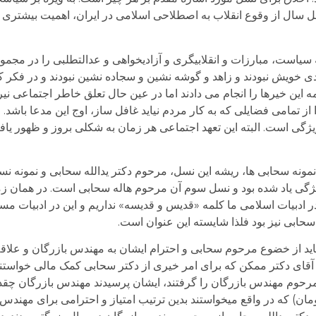
هل سال از وقوع انقلاب به اصطلاحی اسلامی در ایران، اهمیت بیشتری یا
ی خویش نبودند و زاهد و گوشه نشین و سجاده نشین نبودند و در فکر ک
 همه این خیرها را انجام می دادند اما در عین حال تعلق خاطر اجتماعی نی
را از تمامی فضایلی که به کار مردم نیاید غافل ساز، اوج این مدعا باشد.
ژگی است. البته این تعهد اجتماعی هر زمان به شکلی بروز و ظهور یافت
 در نمونه سحابی ها، ریشه این نسل، مرحوم دکتر یدالله سحابی و نمون
 ویژگی یاد شده بود و نسل سوم آن مرحوم هاله سحابی است. در همان ز
در ادبیات اسلامی ما کلمه «قدیس و قدیسه» نداریم و این در ادبیات 
ه سحابی نیز بود فلذا شایسته این عنوان است.
باید از خضوع مرحوم سحابی و احترام ایشان به مهندس بازرگان و علا
آقای دکتر ممکن که برای امر خیری از دکتر سحابی کمک مالی خواستند
 مرحوم مهندس بازرگان را گرفتند، ایشان پرسیدند مهندس بازرگان چق
غ کمتری را کمک کردند (۹۹ تومان در بابر ۱۰۰ تومان) که در واقع میخواستند بدین ترتیب امتیاز و احترامی 