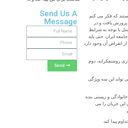
Send Us A
ستند که فکر می کنم
Message
هد بودیم که از اواخر دهه ۲۰ تا دهه ۶۰، حدود نیم قرن، پرورش یافت و در
نسل با توجه به شرایط
امعه ایران. حتی باید
از انقراض آن وجود دارد
اری روشنفکرانه، دوم
Send
 تواند این سه ویژگی
انوادگی و زیستی بنده
 این جریان را می
.
وم پیدا کند.