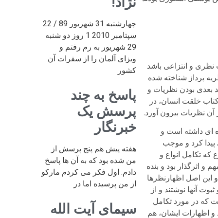
نژاد!
چهارشنبه 31 شهریور 89 / 22
سپتامبر 2010 1 روز دو شنبه
29 شهریور به رم رفتم و
ویزای آلمان را از سفرات آن
 نظری و انتزاعی باشد
کشور
ریه پرداز شناخته شده
د بعدی بودن نظریات و
پاسخ به چند
کتاب خلقت انسان، در
پرسش یک
آن نظریات بیرون آورد.
خبرنگار
در ایران تاثیر ویژه ای داشته است و
 پیدا کرد و موجب
هفته پیش هم پنج پرسش از
دهه ۵۰، بحث فکری احول این موضوع که تکامل انواع و
من شده بود که به آن ها پاسخ
و اثرگذار بود و بنده
دادم. اول فکر می کردم مارکو
و این اصل اظهارنظرها
از من پرسیده اما در
بوت آنها نوشتند و از
ت که در مورد تکامل
سیمای آیت الله
و اظهارات ایشان، هم