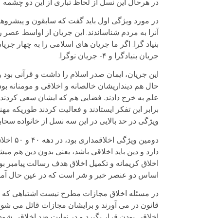
در هرحال این نسل از لحاظ تباری از این دو چشمه 
در مورد ویژگی اول باید گفت که سابقون و پیشروهای
آنرا به مردم شناساندند. این جریان از اواسط عصر ر
جریان بنیادگرا و ۴- جریان نوگرا.
این جریان، ایمان صدر اسلام را داشت و قرآنی بود و 
حال هم دینداریشان خالصانه و اخلاقی و مومنانه ب
علم به خرج دادند. فضایی هم که ایشان سعی کردند 
برابر این تفکر ایستادند و فعالیت کردند طوریکه مه
ویژگی در حد بالایی در این سه نسل از خانواده سحا
دومین و
دارد و دین باید اخلاقی باشد، یعنی بدون دین هم میشود
اخلاق کریمانه و تکمیل اخلاق هدف رسالت پیامبر بود
اساس دو عنصر خیر و شر است که در عین حال آمرا
در مسئله اخلاق مجازات مطرح نیست اشتباهی که علم
قانون در می آورند و برایشان مجازات قائل می شو
اخلاقی بودن قرار بگیرد و در نهایت ضد اخلاقی شود