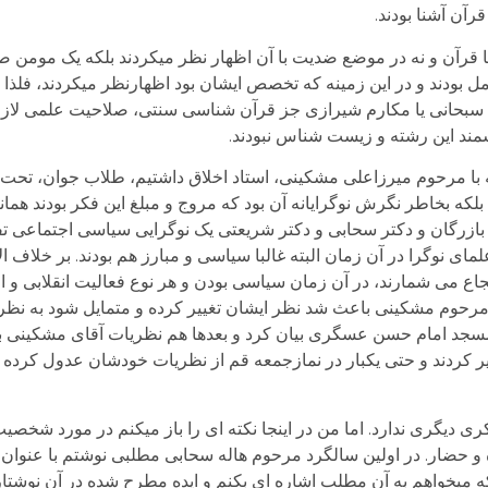
آن آشنا بودند.
 قرآن و نه در موضع ضدیت با آن اظهار نظر میکردند بلکه یک مومن ص
امل بودند و در این زمینه که تخصص ایشان بود اظهارنظر میکردند، فلذا
یان سبحانی یا مکارم شیرازی جز قرآن شناسی سنتی، صلاحیت علمی لازم
مند این رشته و زیست شناس نبودند.
ال های ۵۴ و ۵۵ در جلساتی که با مرحوم میرزاعلی مشکینی، استاد اخلاق داشتیم، طلاب جوان،
، بلکه بخاطر نگرش نوگرایانه آن بود که مروج و مبلغ این فکر بودند هم
بازرگان و دکتر سحابی و دکتر شریعتی یک نوگرایی سیاسی اجتماعی تف
لمای نوگرا در آن زمان البته غالبا سیاسی و مبارز هم بودند. بر خلاف 
رتجاع می شمارند، در آن زمان سیاسی بودن و هر نوع فعالیت انقلابی و ا
 مرحوم مشکینی باعث شد نظر ایشان تغییر کرده و متمایل شود به نظری
جد امام حسن عسگری بیان کرد و بعدها هم نظریات آقای مشکینی به
ییر کردند و حتی یکبار در نمازجمعه قم از نظریات خودشان عدول کرده
فکری دیگری ندارد. اما من در اینجا نکته ای را باز میکنم در مورد شخص
ه و حضار. در اولین سالگرد مرحوم هاله سحابی مطلبی نوشتم با عنوان
میخواهم به آن مطلب اشاره ای بکنم و ایده مطرح شده در آن نوشتار 