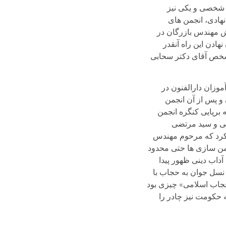
ی شخصی و یکی نیز
نهادی، انجمن های
ش مهندس بازرگان در
هادن این راه آنقدر
 شخص آقای دکتر سحابی
وزان دارالفنون در
گان در بنیان نهادن آن و پس از آن انجمن
کرد و انجمن سازی ها حتی به برپایی کنگره انجمن
یی و سید مرتضی
 کرد که مرحوم مهندس
من سازی ها حتی محدود
داب دینی ظهور پیدا
 نسل جوان به حجاب با
«حجاب اسلامی» چیزی بود
 حکومت نیز چادر را