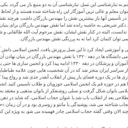
نم به تبارشناسی این نسل. تبارشناسی آن به دو منبع باز می گردد. یک
ن معلم و عالی ترین آموزگار این راه شناخته شده هستند و از لحاظ 
 در تأسیس آنها باز بیشترین نقش را مهندس بازرگان داشت. هرچند نق
دکتر شریعتی به حاشیه رانده شد اما نقش مهندس بازرگان برای بنیان ن
دانست، البته در کنار نقش ایشان، نقش مرحوم آیت الله طالقانی و
 نمی توان کتمان کرد اما نه به پررنگی نقش مهندس بازرگان.
 و آموزشی ایجاد کرد تا این نسل پرورش یافت. انجمن اسلامی دانش آم
سال ۱۳۱۸ تاسیس شد و با تاسیس انجمن های اسلامی دانشگاه ها در دهه ۱۳۲۰ با نقش مهندس بازر
اسلامی مهندسین و انجمن اسلامی معلمان و دانش آموزان و پزشکان در دهه ۱۳۳۰ ادامه پیدا 
 از سراسر ایران منجر شد که در آن شخصیت هایی چون علامه طباطبا
ها در یک دوره فضای باز پیش از انقلاب آنقدر جدی شد و رواج پیدا
م در حوزه قم یک انجمن اسلامی حوزویان و طلاب تاسیس کنید. انج
می بانوان شکل گرفت و نسلی روشنفکر از بانوان مذهبی و معتقد به آ
اصطلاحی بعد از انقلاب باب شد با عنوان حجاب اسلامی، که شاید در ذهن
ن حجاب شناخته می شد، پوشیدگی با مانتو و روسری بود و در آن زمان 
 الان وقتی گفته حجاب اسلامی چادر فهمیده می شو، به ویژه این که