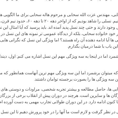
حابی، مهندس عزت الله سحابی و مرحوم هاله سحابی برای ما الگویی ه
ارزش آن را دارد که در این باب کمی بحث و تأمل کنیم. نسلی را شا
 وجود دارند و حتی چند نسل پدید آمده اند. باید پرسید که آیا امثال این 
 خود خانواده سحابی، بلکه از دیدگاه عمومی تر نمونه های این نسل در ج
ها آیا ادامه دهنده آن راه هستند؟ اما ویژگی این نسل که نگرانی هایی 
ن باب با شما درمیان بگذارم.
رد اما در اینجا به سه ویژگی مهم این نسل اشاره می کنم: اول، دیند
که میتوان برشمرد اما این سه ویژگی مهم ترین آنهاست همانطور که می
ین سه ویژگی ها را بصورت برجسته توامان داشتند.
حابی ها، حاصل مطالعه و بیشتر تجربه شخصی، مراودات و دوستی های خ
ان ها و سایرین است. هرچند در دوران پیش از انقلاب برخی از بزرگان
 کنون ادامه دارد. در این دوران طولانی تجارب مهمی به دست آورده ام
در نظر گرفت و لازم است ما آنها را در خود پرورش دهیم تا این نسل تدا