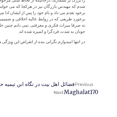
را بزرگ تر بشمارند، درحالیکه از لحاظ سنی مرحوم 
شدم که مهندس بازرگان نیز در هرکجا که می خواستند 
برخود تقدم می داد و نام خود را پس از ایشان ادا می
برخورد ظریفی که در روابط عالیه اخلاقی و صمیمی
نه صرفا میراث فکری و معرفتی. نمی دانم چنین خل
جونان به شدت فردگرا و اتمیزه شده اند.
در انتها امیدوارم نگرانی بنده از انقراض این وِیژگی 
فضائل اهل بیت در نگاه ابن تیمیه حر
Previous
Maghalat170
Next