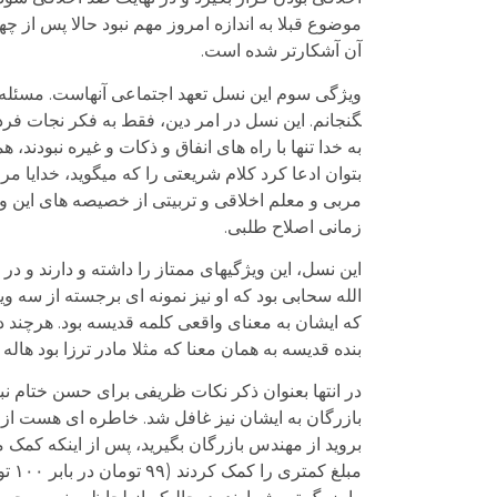
موضوع قبلا به اندازه امروز مهم نبود حالا پس از چ
آن آشکارتر شده است.
گنجانم. این نسل در امر دین، فقط به فکر نجات فرد
به خدا تنها با راه های انفاق و ذکات و غیره نبودند،
بتوان ادعا کرد کلام شریعتی را که می­گوید، خدایا م
مربی و معلم اخلاقی و تربیتی از خصیصه های این وی
زمانی اصلاح طلبی.
این نسل، این ویژگی­های ممتاز را داشته و دارند و
الله سحابی بود که او نیز نمونه ای برجسته از سه
که ایشان به معنای واقعی کلمه قدیسه بود. هرچند 
بنده قدیسه به همان معنا که مثلا مادر ترزا بود هال
در انتها بعنوان ذکر نکات ظریفی برای حسن ختام ن
بازرگان به ایشان نیز غافل شد. خاطره ای هست از 
بروید از مهندس بازرگان بگیرید، پس از اینکه کمک
مبل