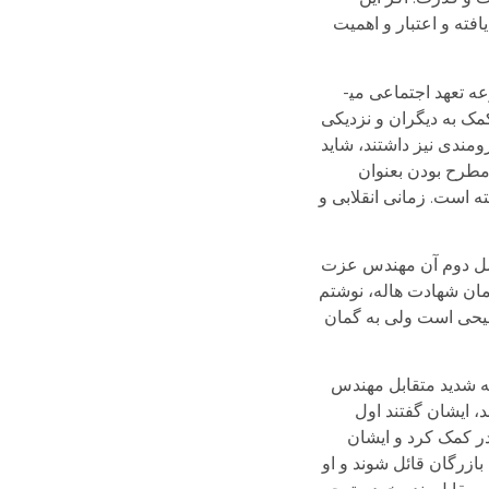
فته و اعتبار و اهمیت
ویژگی سوم این نسل تعهد اجتماعی آنهاست. مسئله سیاست، مبارزات و انقلابی­گری و آزادی­خواهی و عدالت­طلبی را در مجموعه تعهد اجتماعی می­
مک به دیگران و نزدیکی
رومندی نیز داشتند، شاید
 مطرح بودن بعنوان
ه است. زمانی انقلابی و
ه نسل دوم آن مهندس عزت
مان شهادت هاله، نوشتم
مسیحی است ولی به گمان
قه شدید متقابل مهندس
، ایشان گفتند اول
در کمک کرد و ایشان
برای مهندس بازرگان قائل شوند و او