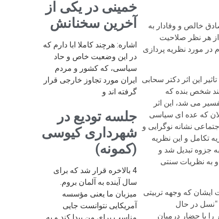
خمینی در یکی از
آخرین سخنانش
ادق خالص و وفادار به
 از هر نظر صلاحیت
اشاره: هرچند کاملا ابا دارم که
 در مورد نظریه­ پردازی
در این وضعیت خاص و حاد
سیاسی، که کشور و مردم
 تحت تاثیر این اثر دکتر سحابی
ایران مورد تجاوز خارجی قرار
انند شخص بنده که
گرفته اند و
سیر می شد، این اثر
جلسه تودیع در
الان که عده ای سیاسی
جتماعی نشانه نوگرایی و
شهرداری کیوسی
ه تکامل و این نظریه
(کمونه)
 جزوه تبدیل شد و
 و به نظریات سنتی
4 بالاخره قرار شد که برای
سال آینده به آلمان بروم.
یت ایشان که وجهه تربیتی
میزبان ما یعنی مؤسسه
 “نسل در حال
آمریکایی نتوانست جایی
را با حضار درمیان
مناسب برای من پیدا کند و به