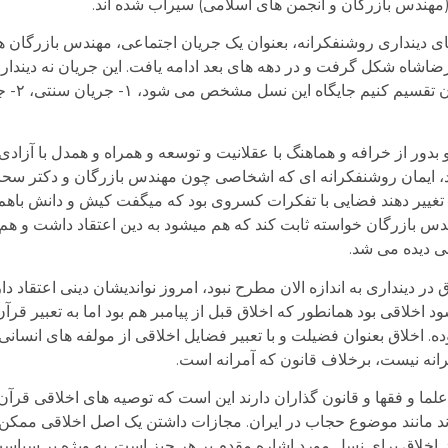
(مهندس بازرگان و انجمن های اسلامی) سیراب شده اند.
 دینداری روشنفکرانه، بعنوان یک جریان اجتماعی، مهندس بازرگان ها بو
ضاشاه شکل گرفت و در دهه های بعد ادامه یافت. این جریان نه دیندار س
بدور از خرافه و هماهنگ با عقلانیت و توسعه و همراه و همدل با آزادی 
ود، ایمان روشنفکرانه ای که اشخاصی چون مهندس بازرگان و دکتر سحا
تغییر دهند فضایی با تفکرات کسروی بود که میگفت کیش و دانش باهم س
ندس بازرگان خواسته ثابت کند که هم میشود به دین اعتقاد داشت و هم ب
بی دیده می شد.
یژگی اخلاقمداری بود، در دهه ۴۰ و ۵۰ اخلاق در دینداری به اندازه الان مطرح نبود، امروز نواندیشان دینی 
 اخلاقی بود همانطور که اخلاق قبل از پیامبر هم بود اما به تعبیر قرآن 
ه. اخلاق بعنوان فضیلت و با تعبیر فضایل اخلاقی از مولفه های انسانی
نه نیست، برخلاف قانون که آمرانه است.
ا و فقها و قانون گذاران دارند این است که توصیه های اخلاقی قرآن 
ند مانند موضوع حجاب در ایران. مجازات داشتن یک اصل اخلاقی ممکن
. اخلاق برای نسل مورد اشاره مقدم بر هر چیز است. به ویژه بر سیاست