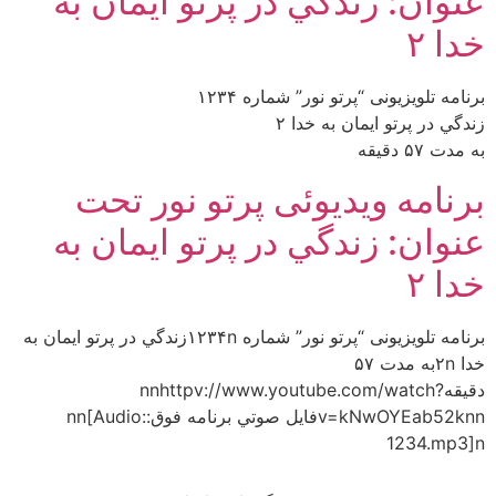
عنوان: زندگي در پرتو ايمان به
خدا ۲
برنامه تلويزيونى “پرتو نور” شماره ۱۲۳۴
زندگي در پرتو ايمان به خدا ۲
به مدت ۵۷ دقيقه
برنامه ويديوئى پرتو نور تحت
عنوان: زندگي در پرتو ايمان به
خدا ۲
برنامه تلويزيونى “پرتو نور” شماره ۱۲۳۴nزندگي در پرتو ايمان به
خدا ۲nبه مدت ۵۷
دقيقهnnhttpv://www.youtube.com/watch?
v=kNwOYEab52knnفايل صوتي برنامه فوق:nn[Audio:
1234.mp3]n