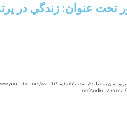
ر تحت عنوان: زندگي در پرتو 
برنامه تلويزيونى “پرتو نور” شماره ۱۲۳۴nزندگي در پرتو ايمان به خدا ۲nبه مدت ۵۷ د