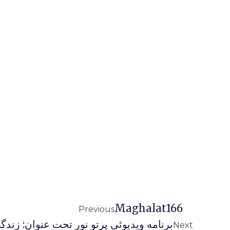
Maghalat166
Previous
برنامه ويديوئى پرتو نور تحت عنوان: زندگي 
Next