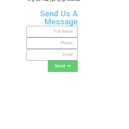
Send Us A
Message
Send