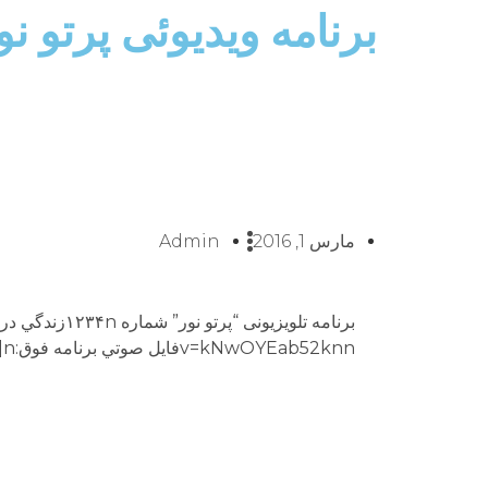
برنامه ويديوئى پرتو نو
مارس 1, 2016
Admin
v=kNwOYEab52knnفايل صوتي برنامه فوق:nn[Audio: 1234.mp3]n