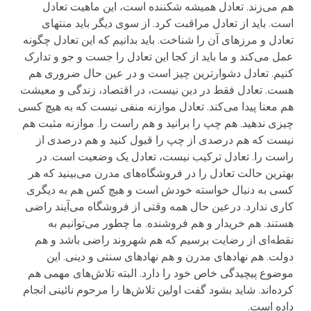
هم می‌زند. تعادل همیشه شکننده است، این ماهیت تعادل
است. باید از تعادل مراقبت کرد. از سوی دیگر باید منتهای
تعادل و مرزهای آن را شناخت. باید بدانیم که این تعادل چگونه
عمل می‌کند و ما باید از کجا این تعادل را جست و جو و تدارک
کنیم. تعادل دشوارترین چیز است و در عین حال ضروری هم
هست. تعادل فقط در دین نیست، در اقتصاد، زندگی و معیشت
هم معنا پیدا می‌کند. تعادل موازنه منفی نیست که به هیچ کسی
چیزی ندهید. هم چپ را برانید و هم راست را. موازنه مثبت هم
نیست که هم درصدی از چپ را قبول کنید و هم درصدی از
راست را. تعادل ترکیب نیست، تعادل یک وضعیت است. در
بهترین حالت تعادل را در فروشگاه‌های مدرن می‌بینید که هر
کسی به دنبال خواسته خودش است و هیچ کس هم به دیگری
کاری ندارد. درعین حال همه وقتی از فروشگاه می‌آیند راضی
هستند. هم خریدار و هم فروشنده. ما چطور می‌توانیم به
نقطه‌ای از رضایت برسیم که هم شهروند راضی باشد و هم
دولت. هم نهادهای مدرن و هم نهادهای سنتی و دینی. این
موضوع پیچیدگی خاص خود را دارد. البته تلاش‌های مهمی هم
کرده‌اند. شاید بشود گفت اولین تلاش‌ها را مرحوم نائینی انجام
داده است.