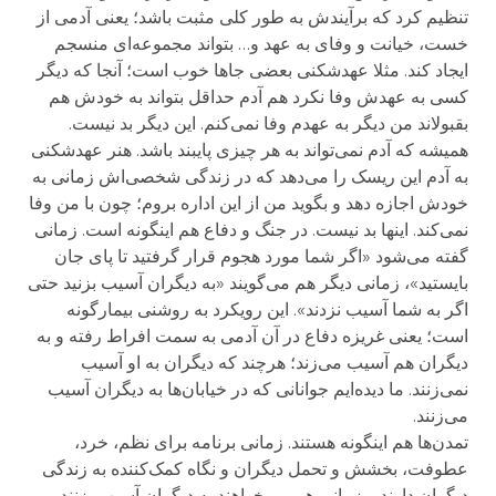
تنظیم کرد که برآیندش به طور کلی مثبت باشد؛ یعنی آدمی از
خست، خیانت و وفای به عهد و… بتواند مجموعه‌ای منسجم
ایجاد کند. مثلا عهدشکنی بعضی جاها خوب است؛ آنجا که دیگر
کسی به عهدش وفا نکرد هم آدم حداقل بتواند به خودش هم
بقبولاند من دیگر به عهدم وفا نمی‌کنم. این دیگر بد نیست.
همیشه که آدم نمی‌تواند به هر چیزی پایبند باشد. هنر عهدشکنی
به آدم این ریسک را می‌دهد که در زندگی شخصی‌اش زمانی به
خودش اجازه دهد و بگوید من از این اداره بروم؛ چون با من وفا
نمی‌کند. اینها بد نیست. در جنگ و دفاع هم اینگونه است. زمانی
گفته می‌شود «اگر شما مورد هجوم قرار گرفتید تا پای جان
بایستید»، زمانی دیگر هم می‌گویند «به دیگران آسیب بزنید حتی
اگر به شما آسیب نزدند». این رویکرد به روشنی بیمارگونه
است؛ یعنی غریزه دفاع در آن آدمی به سمت افراط رفته و به
دیگران هم آسیب می‌زند؛ هرچند که دیگران به او آسیب
نمی‌زنند. ما دیده‌ایم جوانانی که در خیابان‌ها به دیگران آسیب
می‌زنند.
تمدن‌ها هم اینگونه هستند. زمانی برنامه برای نظم، خرد،
عطوفت، بخشش و تحمل دیگران و نگاه کمک‌کننده به زندگی
دیگران دارند و زمانی هم می‌خواهند به دیگران آسیب بزنند.