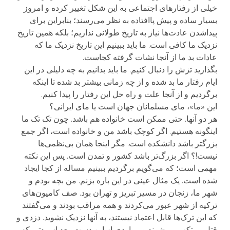
خیلی از رفتارهای اجتماعی به این شکل تغییر کرده و امروز
بسیار ساده و پیش پاافتاده به نظر می‌رسند؛ بنابراین برای
پیداشدن عادت‌ها نیاز به تاریخ طولانی نداریم؛ بلکه همین تاریخ
نزدیک ما کافی است. ما باید ببینیم این تاریخ نزدیک ما که
عادات بد ما از آنجا نشات گرفته کجاست.
بگذارید تزش را دنبال کنیم. ما باید بدانیم به چه دلیلی در این
ایام رفتار ما بد شده و از چه زمانی بیشتر بد شده تا اینکه
برگردیم و از آنجا علت و راه حل این رفتار را پیدا کنیم.
این «ما»، مای مسلمانان جهان است یا مای ایرانی؟
هر دو آنها. حتی ممکن است خانواده هم باشد. چون تک تک ما
اینگونه هستیم. اگر کوچک باشد من و خانواده است، اگر جمع
بزرگتر باشد دانشکده است. مگر اینجا همان بی‌نظمی‌ها
نیست!؟ اگر بزرگ‌تر باشد کشور و تمدن است. پس این نکته
مهمی است؛ که می‌گویم برگردیم ببینیم مساله از کجا ایجاد
شده است. یک مثال عینی در این باره بزنم. من بچه بودم و
شهر ما، زنجان در مسیر تبریز و تهران بود. صف کامیون‌های
ترکیه از شهر عبور می‌کردند و همه مراقب بودند و می‌گفتند
که این ترک‌ها قابل اعتماد نیستند، به آنها نزدیک نشوید. دزدی و
قتل مرتکب می‌شوند و مواردی از این دست. بعد از مدتی که