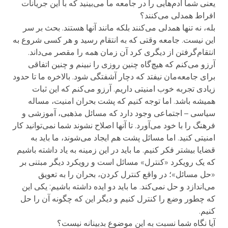
یعنی شما آدم‌هایی را در جامعه ما می‌بینید که با این جریانات
افراط همدلی می‌کنند؟
بله، نه تنها همدلی می‌کنند بلکه مانند آنها هستند. بحث بر سر
این نیست. جامعه وقتی که به انتقام رسید و هر کسی شروع به
انتقام‌گرفتن از دیگری کرد آن زمان همه را مقصر می‌داند.
آرزو می‌کنم که هیچ‌گاه چنین روزی را نبینم و چنین اتفاقی
برای جامعه‌مان نیفتد که دچار آشفتگی شود. بالاخره ما تا حدود
زیادی تجربه خوب امنیتی داریم. آرزو می‌کنم که این ثبات
همیشه باشد. اما توجه کنیم که پشت بحران امنیت، مساله
سیاسی – اجتماعی وجود دارد که مسائل مذهبی، آموزشی و
فرهنگ را با خود می‌آورد. تا آنها اصلاح نشوند شما نمی‌توانید کار
امنیتی کنید. اما مسائل پشت هم ایجاد می‌شوند، ما باید به
قضایا بیشتر فکر کنیم. ما باید در این زمینه به یاد داشته باشیم
که یک رویکرد «کنترل» مسائل است و رویکرد دیگر مبتنی بر
«حل مسائل»؛ در واقع کنترل کردن، بحران را به تعویق
می‌اندازد و حل نمی‌کند. ما باید دو ایده داشته باشیم: یکی این
که چطور وضع را کنترل کنیم و دیگر این که چگونه آن را حل
کنیم.
آیا نگاه شما نسبت به این موضوع بدبینانه نیست؟