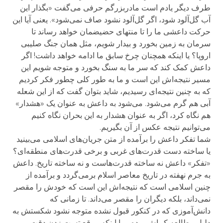
طرف دیگر یادم است مادربزرگم حرفی می‌گفت «بگذار این
آب گل‌آلود شود، اگر گل‌آلود نشود صاف نمی‌شود». یعنی آیا این
حرکت داعشی ما را تا منتهای حضیضمان خواهد رساند تا
سرمان به زمین بخورد و بیدار شویم، مثل همان جنگ صلیبی
اروپا؟ یا اینکه همچنان چرخ سابق ما ادامه خواهد داشت! اگر
داعش کمک کند که سر ما به سنگ بخورد و متوجه شویم این
مسیر نتیجه‌اش این است و ما به طور کلی چطور فکر کردیم
که به چنین نتیجه‌ای رسیدیم، شاید بتوان گفت که از این شعله
آبی هم گرم می‌شود. می‌شود به داعش به عنوان یک «هشدار»
هم نگاه کرد، اگر به عنوان هشدار به این بحران نگاه کنیم
می‌توانیم نتیجه عکس از آن بگیریم.
شما تفکر داعش را برآمده از متن جریان‌های اسلامی می‌بینید
یا ساخته دست قدرت‌های غربی و برخی قدرت‌های منطقه‌ای؟
«تفکر» داعش نه ساخته قدرت‌هاست و نه ساخته تاریخ. داعش
به جرم نهفته در تاریخ معاصر اسلام برمی‌گردد و برآمده از
چنین اسلامی است که نتیجه‌اش این است که خودش را مقصر
نمی‌داند، بلکه دیگران را مقصر می‌داند. تا زمانی که
دانش‌آموزی که در کنکور قبول نشده متوجه نشود شکستش به
دلیل مطالعه کم‌اش بوده و یا اینکه موقع تست زدن دقت