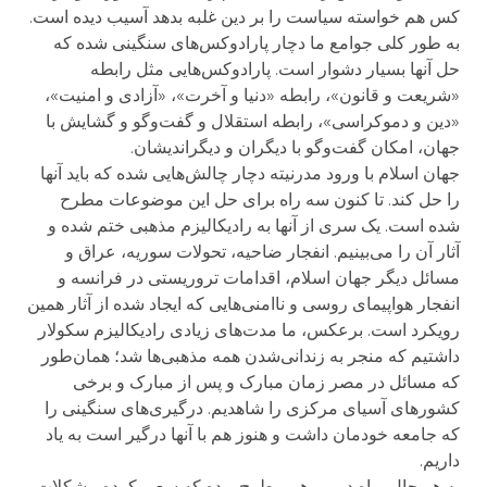
کس هم خواسته سیاست را بر دین غلبه بدهد آسیب دیده است.
به طور کلی جوامع ما دچار پارادوکس‌های سنگینی شده که
حل آنها بسیار دشوار است. پارادوکس‌هایی مثل رابطه
«شریعت و قانون»، رابطه «دنیا و آخرت»، «آزادی و امنیت»،
«دین و دموکراسی»، رابطه استقلال و گفت‌وگو و گشایش با
جهان، امکان گفت‌وگو با دیگران و دیگراندیشان.
جهان اسلام با ورود مدرنیته دچار چالش‌هایی شده که باید آنها
را حل کند. تا کنون سه راه برای حل این موضوعات مطرح
شده است. یک سری از آنها به رادیکالیزم مذهبی ختم شده و
آثار آن را می‌بینیم. انفجار ضاحیه، تحولات سوریه، عراق و
مسائل دیگر جهان اسلام، اقدامات تروریستی در فرانسه و
انفجار هواپیمای روسی و ناامنی‌هایی که ایجاد شده از آثار همین
رویکرد است. برعکس، ما مدت‌های زیادی رادیکالیزم سکولار
داشتیم که منجر به زندانی‌شدن همه مذهبی‌ها شد؛ همان‌طور
که مسائل در مصر زمان مبارک و پس از مبارک و برخی
کشورهای آسیای مرکزی را شاهدیم. درگیری‌های سنگینی را
که جامعه خودمان داشت و هنوز هم با آنها درگیر است به یاد
داریم.
به هر حال، راه دومی هم مطرح بوده که سعی ‌کرده مشکلات