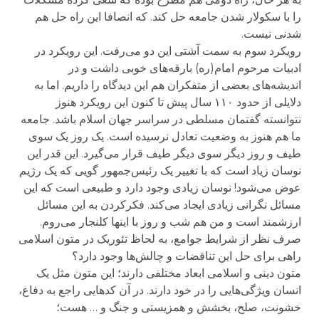
را با سکولار شدن جامعه حل کند. که انصافا این راه حل هم
شدنی نیست.
رویکرد سوم به سمت آشتی این دو می‌رفت. این رویکرد در
ادبیات مرحوم امام(ره) بارقه‌های خوبی داشت و در
اندیشه‌های بعضی از متفکران هم این دیدگاه را داریم. اما به
دلایلی از حدود ۱۱۰ سال پیش تا کنون این رویکرد هنوز
نتوانسته گفتمان مسلطی در سراسر جهان اسلام باشد. جامعه
ما هم هنوز به وضعیت تعادل نرسیده است. یک روز یک سوی
طیف و روز دیگر سوی دیگر طیف قرار می‌گیرد. این قدر این
نوسان زیاد است که با تغییر یک رئیس‌جمهور گویی که یک رژیم
عوض می‌شود! نوسان زیادی وجود دارد و طبیعی است که این
مسائل نگرانی زیادی ایجاد می‌کند. فکرکردن به این مسائل
ارزشمند است و من هم شب و روز با اینها کلنجار می‌روم.
صرف نظر از شرایط جوامع، به لحاظ تئوریک در متون اسلامی
راهی برای حل این تناقضات و چالش‌ها وجود دارد؟
متون دینی و اسلامی ابعاد مختلفی دارند؛ این متون مثل یک
انسان ویژگی‌هایی را در خود دارند. در آن کدهایی راجع به دفاع،
خشونت، صلح، بخشش و همزیستی و جنگ و … هست؛