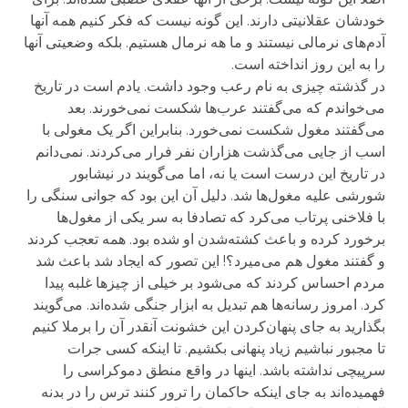
خودشان عقلانیتی دارند. این گونه نیست که فکر کنیم همه آنها
آدم‌های نرمالی نیستند و ما هه نرمال هستیم. بلکه وضعیتی آنها
را به این روز انداخته‌ است.
در گذشته چیزی به نام رعب وجود داشت. یادم است در تاریخ
می‌خواندم که می‌گفتند عرب‌ها شکست نمی‌خورند. بعد
می‌گفتند مغول شکست نمی‌خورد. بنابراین اگر یک مغولی با
اسب از جایی می‌گذشت هزاران نفر فرار می‌کردند. نمی‌دانم
در تاریخ این درست است یا نه، اما می‌گویند در نیشابور
شورشی علیه مغول‌ها شد. دلیل آن این بود که جوانی سنگی را
با فلاخنی پرتاب می‌کرد که تصادفا به سر یکی از مغول‌ها
برخورد کرده و باعث کشته‌شدن او شده بود. همه تعجب کردند
و گفتند مغول هم می‌میرد؟! این تصور که ایجاد شد باعث شد
مردم احساس کردند که می‌شود بر خیلی از چیزها غلبه پیدا
کرد. امروز رسانه‌ها هم تبدیل به ابزار جنگی شده‌اند. می‌گویند
بگذارید به جای پنهان‌کردن این خشونت آنقدر آن را برملا کنیم
تا مجبور نباشیم زیاد پنهانی بکشیم. تا اینکه کسی جرات
سرپیچی نداشته باشد. اینها در واقع منطق دموکراسی را
فهمیده‌اند به جای اینکه حاکمان را ترور کنند ترس را در بدنه