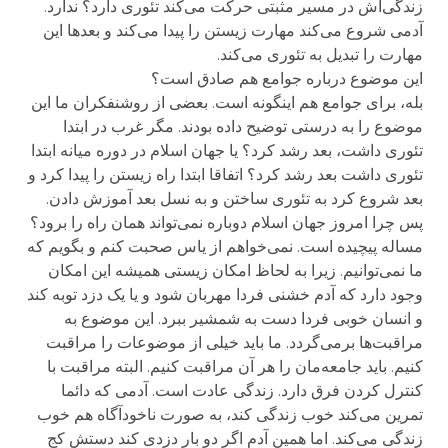
زندگی‌اش در مسیر مثبتی حرکت می‌کند تئوری دارد؟ ندارد.
آدمی شروع می‌کند مهارت زیستن را پیدا می‌کند و بعدها این
مهارت را تبدیل به تئوری می‌کند.
این موضوع درباره جوامع هم صادق است؟
بله، برای جوامع هم اینگونه است. بعضی از روشنفکران ما این
موضوع را به درستی توضیح داده بودند. مگر غرب در ابتدا
تئوری داشت، بعد رشد کرد؟ یا جهان اسلام در دوره میانه ابتدا
تئوری داشت بعد رشد کرد؟ اتفاقا ابتدا راه زیستن را پیدا کرد و
بعد شروع کرد به تئوری ساختن و به نسل بعد آموزش دادن.
پس چرا امروز جهان اسلام دوباره نمی‌تواند همان راه را برود؟
مساله پیچیده است. نمی‌خواهم از یاس صحبت کنم و بگویم که
ما نمی‌توانیم. زیرا به لحاظ امکان زیستی همیشه این امکان
وجود دارد که آدم خشنی فردا مهربان شود و یا یک دزد توبه کند
و انسان خوبی فردا دست به شمشیر ببرد. این موضوع به
مراقبت‌ها برمی‌گردد. ما باید خیلی از موضوعات را مراقبت
کنیم. باید جامعه‌مان را هر آن مراقبت کنیم. البته مراقبت با
کنترل کردن فرق دارد. زندگی عادت است. آدمی که دائما
تمرین می‌کند خوب زندگی کند، به صورت ناخود‌آگاه هم خوب
زندگی می‌کند. اما همین آدم اگر دو بار دزدی کند دستش کج