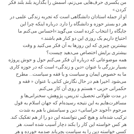
من یکسری حرف‌هایی می‌زنم، اسمش را بگذارید بلند بلند فکر
کردن.»
او از جمله استادان دانشگاهی است که تجربه زندگی علمی در
هر دو بستر حوزه و دانشگاه را دارد. درباره اینکه چرا این
جایگاه را انتخاب کرده است می‌گوید:«احساس می‌کنم ما
احتیاج داریم یک روزی این دو کنار هم باشند.»
بیشترین چیزی که این روزها به آن فکر می‌کنید و وقت
بیشتری برایش اختصاص می‌دهید چیست؟
همه موضوعاتی که درباره آن فکر می‌کنم حول و حوش پروژه
بسیار بزرگی با عنوان «دین و زندگی» است که در حوزه کاری
ما به خصوص ایمان و سیاست و یا فقه و سیاست… مطرح
می‌شود. اخیرا هم در حال نگارش کتابی با عنوان « فقه و
حکمرانی حزبی » هستم و روی آن کار می‌کنم.
در مدت‌ طولانی تحصیل، تدریس، پژوهش، سخنرانی‌ها و
مسافرت‌هایم به این نتیجه رسیده‌ام که جهان اسلام به قول
مرحوم «آخوند خراسانی» دین و سیاستش با هم به شدت
ترکیب شده‌اند و هیچ کس نتوانسته این دو را از هم تفکیک کند.
هر کس خواسته این کار را بکند دچار آسیب شده است. هر
کسی خواسته دین را به سیاست بچرباند صدمه خورده و هر