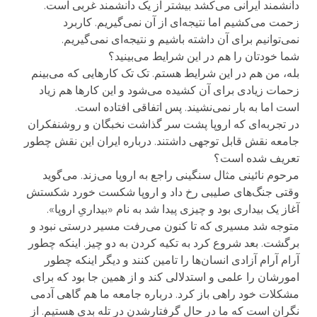
دانشمند ایرانی می‌کشد بیشتر از یک دانشمند غربی است.
زحمت می‌کشیم اما نتیجه‌ای از آن نمی‌گیریم. کاربرد
نمی‌توانیم برای آن داشته باشیم و نتیجه‌ای نمی‌گیریم.
شما خودتان را هم در این شرایط می‌بینید؟
بله، من هم در این شرایط هستم. تک تک کارهایی که می‌بینم
زحمات زیادی برای آن کشیده می‌شود و این کارها هم زیاد
است اما به بار نمی‌نشیند. پس اتفاقی افتاده است.
در تجربه‌ای که اروپا پشت سر گذاشت نخبگان و روشنفکران
جامعه نقش قابل توجهی داشتند. درباره ایران این نقش چطور
تعریف شده است؟
مرحوم نائینی مثال سنگینی راجع به اروپا می‌زند. می‌گوید
وقتی جنگ‌های صلیبی رخ داد و اروپا شکست خورد شکستش
آغاز یک بیداری بود و چیزی پیدا شد به نام «بیداریِ اروپا».
متوجه شد مسیری که تا کنون می‌رفت مسیر درستی نبود و
برگشت. بعد شروع کرد به تکیه کردن به دو چیز. اینکه چطور
آرام آرام آزادی انسان‌ها را تامین کنند و دیگر اینکه چطور
امورشان را علمی و استدلالی کند و از همین جا بود که برای
مشکلات خود راهی باز کرد. درباره جامعه ما هم گاهی آدمی
نگران است که ما در حال گرفتارشدن در تله بدی هستیم. از