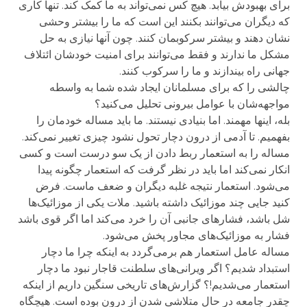
برای بهبودش بیابد. هیچ کس نمی‌تواند به ما کمک کند. تنها کاری
که دیگران می‌توانند بکنند این است که ما را بیشتر وحشی
نشان دهند و بیشتر سرکوبمان کنند. چون آنها نیازی به حل
مشکل ما ندارند و فقط می‌توانند برای امنیت خودشان ائتلاف
جهانی راه بیندازند و ما را سرکوب کنند.
چالشی را که برای مسلمانان ایجاد شده شما به واسطه
مواجهه‌شان با عوامل بیرونی تحلیل می‌کنید؟
بله، اینها مهمند. اما بنیادی نیستند. ما باید مساله خودمان را
بفهمیم. تا آدمی از درون دچار تحول نشود چیزی تغییر نمی‌کند.
مساله را به استعمار ربط دادن از یک سو درست است و کسی
انکار نمی‌کند اما باید در نظر گرفت که استعمار چگونه پیدا
می‌شود. استعمار نتیجه غلبه دیگران و ضعف ماست. فرض
کنید جایی چند موزائیک داشته باشید. ملات یکی از موزائیک‌ها
شل باشد، فشارهای جانبی آن را خرد می‌کند اما اگر قوی باشد
فشار به موزائیک‌های مجاور پخش می‌شود.
مساله عامل استعمار هم برمی‌گردد به اینکه چرا ما دچار
استبداد شدیم؟ اگر ویرانی‌های سلطنت قاجار نبود ما دچار
استعمار می‌شدیم!؟ گزارش‌های تاریخی سنگین داریم از اینکه
چقدر جامعه در حال متلاشی شدن از درون بوده است. هیچگاه