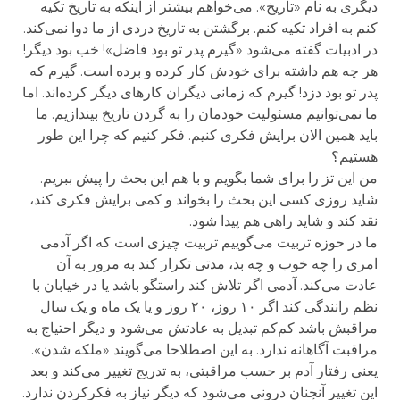
دیگری به نام «تاریخ». می‌خواهم بیشتر از اینکه به تاریخ تکیه
کنم به افراد تکیه کنم. برگشتن به تاریخ دردی از ما دوا نمی‌کند.
در ادبیات گفته می‌شود «گیرم پدر تو بود فاضل»! خب بود دیگر!
هر چه هم داشته برای خودش کار کرده و برده است. گیرم که
پدر تو بود دزد! گیرم که زمانی دیگران کارهای دیگر کرده‌اند. اما
ما نمی‌توانیم مسئولیت خودمان را به گردن تاریخ بیندازیم. ما
باید همین الان برایش فکری کنیم. فکر کنیم که چرا این طور
هستیم؟
من این تز را برای شما بگویم و با هم این بحث را پیش ببریم.
شاید روزی کسی این بحث را بخواند و کمی برایش فکری کند،
نقد کند و شاید راهی هم پیدا شود.
ما در حوزه تربیت می‌گوییم تربیت چیزی است که اگر آدمی
امری را چه خوب و چه بد، مدتی تکرار کند به مرور به آن
عادت می‌کند. آدمی اگر تلاش کند راستگو باشد یا در خیابان با
نظم رانندگی کند اگر ۱۰ روز، ۲۰ روز و یا یک ماه و یک سال
مراقبش باشد کم‌کم تبدیل به عادتش می‌شود و دیگر احتیاج به
مراقبت آگاهانه ندارد. به این اصطلاحا می‌گویند «ملکه شدن».
یعنی رفتار آدم بر حسب مراقبتی، به تدریج تغییر می‌کند و بعد
این تغییر آنچنان درونی می‌شود که دیگر نیاز به فکرکردن ندارد.