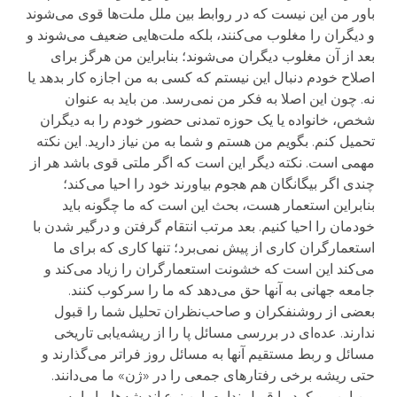
باور من این نیست که در روابط بین ملل ملت‌ها قوی می‌شوند
و دیگران را مغلوب می‌کنند، بلکه ملت‌هایی ضعیف می‌شوند و
بعد از آن مغلوب دیگران می‌شوند؛ بنابراین من هرگز برای
اصلاح خودم دنبال این نیستم که کسی به من اجازه کار بدهد یا
نه. چون این اصلا به فکر من نمی‌رسد. من باید به عنوان
شخص، ‌خانواده یا یک حوزه تمدنی حضور خودم را به دیگران
تحمیل کنم. بگویم من هستم و شما به من نیاز دارید. این نکته
مهمی است. نکته دیگر این است که اگر ملتی قوی باشد هر از
چندی اگر بیگانگان هم هجوم بیاورند خود را احیا می‌کند؛
بنابراین استعمار هست، بحث این است که ما چگونه باید
خودمان را احیا کنیم. بعد مرتب انتقام گرفتن و درگیر شدن با
استعمارگران کاری از پیش نمی‌برد؛ تنها کاری که برای ما
می‌کند این است که خشونت استعمارگران را زیاد می‌کند و
جامعه جهانی به آنها حق می‌دهد که ما را سرکوب کنند.
بعضی از روشنفکران و صاحب‌نظران تحلیل شما را قبول
ندارند. عده‌ای در بررسی مسائل پا را از ریشه‌یابی تاریخی
مسائل و ربط مستقیم آنها به مسائل روز فراتر می‌گذارند و
حتی ریشه برخی رفتارهای جمعی را در «ژن» ما می‌دانند.
من این رویکرد را قبول ندارم. این نوع اندیشه‌ها ما را به