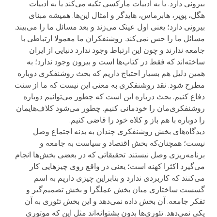
بیرونی دارد. یا به ادبیات مارکسی تکیه می‌کند یا به ادبیات
هگل، پوپر، هابرماس، هایدگر و امثال این‌ها. همیشه مبنای
بیرونی دارد؛ یعنی اول عینک می‌زند و بعد مسائل ما را می‌بیند.
مسائل ما را حس نمی‌کند. روشنفکران ما معمولا ارتباطی با
جامعه ندارند و چون این ارتباط وجود ندارد دنیایی از ایران
ساخته‌اند که فقط در کتاب‌ها است و بیرون وجود ندارد؛ به
همین دلیل هم بسیار احتیاج داریم که بحث روشنفکری دوباره
مطرح شود. نقد روشنفکری به معنی این نیست که ما از سنت
دفاع کنیم. بحث درباره این است که چطور می‌توانیم دوباره
روشنفکری‌مان را خودمانی کنیم. چطور می‌شود کلاف‌هایمان
را دوباره با هم باز و کلاه خود را قاضی کنیم.
دیدگاه‌های بخش روشنفکری چندان به بدنه اجتماع وصل
نیست؛ همچنان‌که بخش اقتصاد و سیاست به جامعه و
برنامه‌ریزی وصل نیستند. تحقیقاتی که در بعضی بخش‌ها انجام
می‌گیرد اکثرا کهنه است؛ یعنی در واقع روی چیزهایی کار
می‌کنند که کاربردی ندارد و بنابراین چیزی داریم به اسم
گسست ساختاری میان بخش عملگرا و بخش تصمیم‌گیر و
تفکر جامعه. آن بخش داده نمی‌دهد و این بخش تئوری به آن
یکی نمی‌دهد. تئوری‌ها بدون پشتوانه‌اند مثل این که موتوری