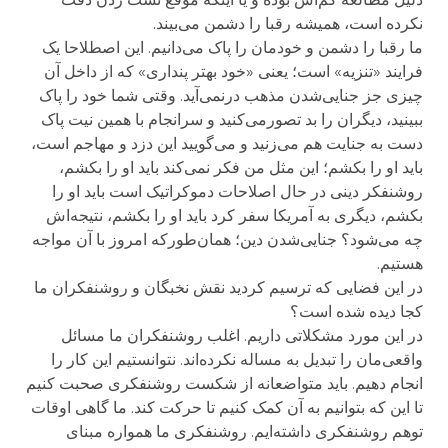
نکرده است، همیشه رقبا را دشمن می‌بیند.
ما رقبا را دشمن و خودمان را پاک می‌دانیم. این اصطلاحا یک
فرایند «تنزیه» است؛ یعنی «خود بهتر پنداری» که از داخل آن
چیزی جز جنایی‌شدن مذهب درنمی‌آید. وقتی شما خود را پاک
ببینید، دیگران را بد تصورمی‌کنید و سرانجام با همین نیت پاک
دست به جنایت هم می‌زنید و می‌گویید این دزد و مهاجم است،
باید او را بکشم؛ این مثل من فکر نمی‌کند باید او را بکشم،
روشنفکر دینی در حال اصلاحات دموکراتیک است باید او را
بکشم، دیگری به آمریکا سفر کرد باید او را بکشم، نتیجه‌اش
چه می‌شود؟ جنایی‌شدن دین؛ همان‌طورکه امروز با آن مواجه
هستیم.
در این فضایی که ترسیم کردید نقش نخبگان و روشنفکران ما
کجا دیده شده است؟
در این مورد مشکلاتی داریم. اغلب روشنفکران ما مسائل
واقعی‌مان را تبدیل به مساله نکرده‌اند. نتوانستیم این کار را
انجام دهیم. باید متواضعانه از شکست روشنفکری صحبت کنیم
تا این که بتوانیم به آن کمک کنیم تا حرکت کند. ما گاهی اوقات
توهم روشنفکری داشته‌ایم. روشنفکری ما همواره مبنای