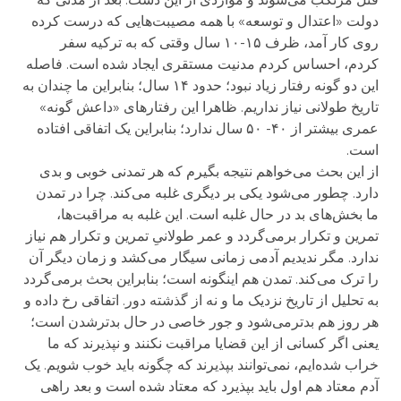
دولت «اعتدال و توسعه» با همه مصیبت‌هایی که درست کرده
روی کار آمد، ظرف ۱۵-۱۰ سال وقتی که به ترکیه سفر
کردم، احساس کردم مدنیت مستقری ایجاد شده است. فاصله
این دو گونه رفتار زیاد نبود؛ حدود ۱۴ سال؛ بنابراین ما چندان به
تاریخ طولانی نیاز نداریم. ظاهرا این رفتارهای «داعش گونه»
عمری بیشتر از ۴۰- ۵۰ سال ندارد؛ بنابراین یک اتفاقی افتاده
است.
از این بحث می‌خواهم نتیجه بگیرم که هر تمدنی خوبی و بدی
دارد. چطور می‌شود یکی بر دیگری غلبه می‌کند. چرا در تمدن
ما بخش‌های بد در حال غلبه است. این غلبه به مراقبت‌ها،
تمرین و تکرار برمی‌گردد و عمر طولانیِ تمرین و تکرار هم نیاز
ندارد. مگر ندیدیم آدمی زمانی سیگار می‌کشد و زمان دیگر آن
را ترک می‌کند. تمدن هم اینگونه است؛ بنابراین بحث برمی‌گردد
به تحلیل از تاریخ نزدیک ما و نه از گذشته دور. اتفاقی رخ داده و
هر روز هم بدترمی‌شود و جور خاصی در حال بدترشدن است؛
یعنی اگر کسانی از این قضایا مراقبت نکنند و نپذیرند که ما
خراب شده‌ایم، نمی‌توانند بپذیرند که چگونه باید خوب شویم. یک
آدم معتاد هم اول باید بپذیرد که معتاد شده است و بعد راهی