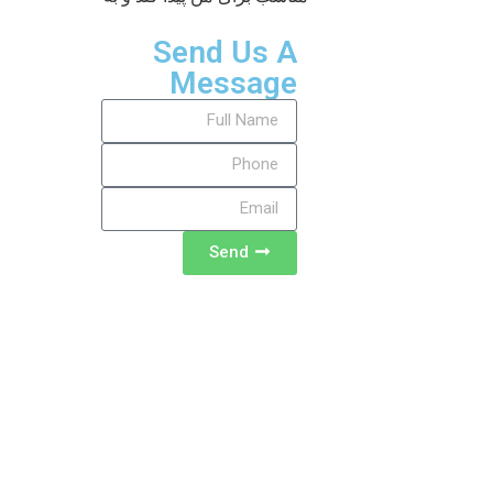
Send Us A
Message
Send