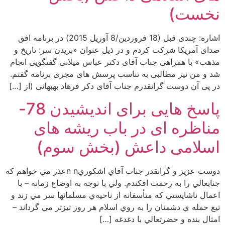
نخست)
اشاره: چندی قبل (18 فروردین/8 آوریل 2015) در برنامه افق
صدای آمریکا شرکت کردم و در ذیل عنوان «بریدن سر: تاریخ و
مذهب» با همراهی جناب آقای دکتر عباس میلانی گفتگویی انجام
شد و من نیز مطالبی به تناسب پرسش های مجری برنامه گفتم.
در پی آن دوست گرانقدرم جناب آقای دکر فرهاد بهبهانی (از […]
پاسخ هایی برای اندیشیدن 78-
مناظره ای در باب ریشه های
اسلامی داعش (بخش سوم)
دوست عزيز و گرانقدر جناب آقاي اشكوريn nعذر مي خواهم كه
جنابعالي را به زحمت افكندم. ولي با توجه به اوضاع زمانه – با
اعمال ناشايستي كه متأسفانه از ناحيه‌ي مسلمانها سر مي زند و
تيغ حمله ي دشمنان را به روي اسلام هر روز تيزتر مي گرداند –
امثال بنده و حضرتعالي با دغدغه […]