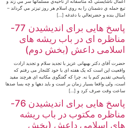
اعمال ناشايستي كه متأسفانه از ناحيه‌ي مسلمانها سر مي زند و
تيغ حمله ي دشمنان را به روي اسلام هر روز تيزتر مي گرداند –
امثال بنده و حضرتعالي با دغدغه […]
پاسخ هایی برای اندیشیدن 77-
مناظره ای در باب ریشه های
اسلامی داعش (بخش دوم)
حضرت آقای دکتر بهبهانی عزیز با تجدید سلام و تجدید ارادت
واقعیت این است که یک هفته ای با خود کلنجار می رفتم که
پاسخی تقدیم کنم یا نه. چرا که گفتگوی مکاتبه ای هرچند مفید
است، ولی واقعا بسیار زمان بر است و باید دهها و چه بسا صدها
ساعت وقت صرف کرد و […]
پاسخ هایی برای اندیشیدن 76-
مناظره مکتوب در باب ریشه
های اسلامی داعش (بخش