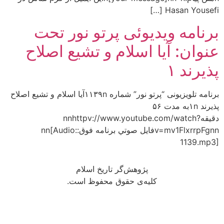
Hasan Yousefi […]
برنامه ويديوئى پرتو نور تحت
عنوان: آيا اسلام و تشيع اصلاح
پذيرند ۱
برنامه تلويزيونى “پرتو نور” شماره ۱۱۳۹nآيا اسلام و تشيع اصلاح
پذيرند ۱nبه مدت ۵۶
دقيقهnnhttpv://www.youtube.com/watch?
v=mv1FlxrrpFgnnفايل صوتي برنامه فوق:nn[Audio:
1139.mp3]
پژوهش‌گر تاریخ اسلام
کلیه‌ی حقوق محفوظ است.