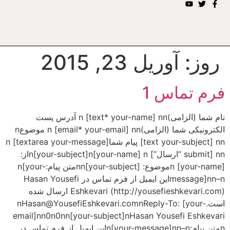
روز:
آوریل 23, 2015
فرم تماس 1
نام شما (الزامی)n [text* your-name] nn آدرس پست
الکترونیکی شما (الزامی)n [email* your-email] nn موضوعn
[text your-subject] nn پیام شماn [textarea your-message]
nn [submit “ارسال”] n[your-subject]n[your-name] nاز:
[your-name] nموضوع: [your-subject]nnمتن پیام:n[your-
message]nn–nاین ایمیل از فرم تماس در Hasan Yousefi
Eshkevari (http://yousefieshkevari.com) ارسال شده
است.nHasan@YousefiEshkevari.comnReply-To: [your-
email]nn0n0nn[your-subject]nHasan Yousefi Eshkevari
nمتن پیام:n[your-message]nn–nاین ایمیل از فرم تماس در