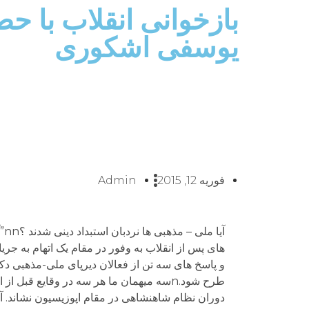
بازخوانی انقلاب با ح
یوسفی اشکوری
فوریه 12, 2015
Admin
آیا ملی – مذهبی ها نردبان استبداد دینی شدند ؟nn”آیا ملی-مذهبی ها نردبان استبداد دینی شدند؟” محور این 