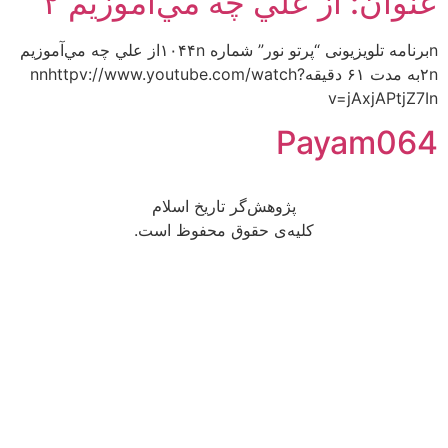
عنوان: از علي چه مي‌‌آموزيم ۲
nبرنامه تلويزيونى “پرتو نور” شماره ۱۰۴۴nاز علي چه مي‌‌آموزيم
۲nبه مدت ۶۱ دقيقهnnhttpv://www.youtube.com/watch?
v=jAxjAPtjZ7In
Payam064
پژوهش‌گر تاریخ اسلام
کلیه‌ی حقوق محفوظ است.