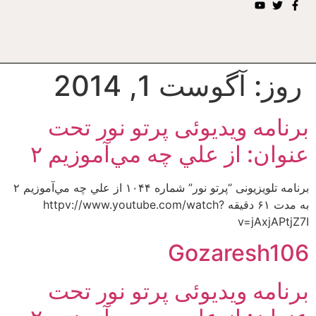
روز:
آگوست 1, 2014
برنامه ويديوئى پرتو نور تحت
عنوان: از علي چه مي‌‌آموزيم ۲
برنامه تلويزيونى “پرتو نور” شماره ۱۰۴۴ از علي چه مي‌‌آموزيم ۲
به مدت ۶۱ دقيقه httpv://www.youtube.com/watch?
v=jAxjAPtjZ7I
Gozaresh106
برنامه ويديوئى پرتو نور تحت