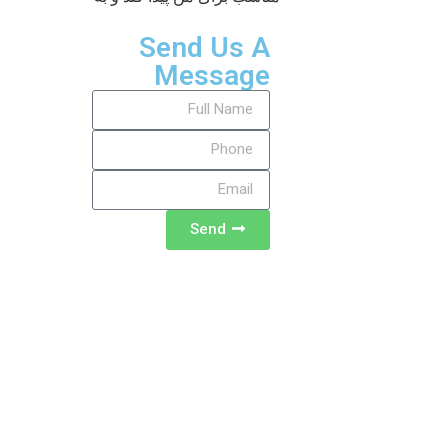
Send Us A
Message
Send