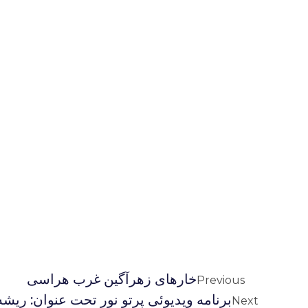
خارهای زهرآگین غرب هراسی
Previous
برنامه ويديوئى پرتو نور تحت عنوان: ريش
Next