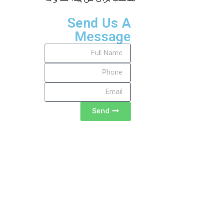
Send Us A
Message
Send