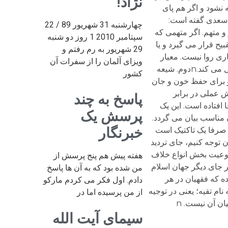
نژاد!
نشود و اگر هم پای
ه سعدی گفته است:
چهارشنبه 31 شهریور 89 / 22
و متهم. اگر متهمی که
سپتامبر 2010 1 روز دو شنبه
یح قرار می گیرد و یا
29 شهریور به رم رفتم و
اری روا نیست. معیار
ویزای آلمان را از سفرات آن
تشخیص هم البته خود فرد است که بر اساس منطق موقعیت و در چهارچوب سیستم ترجیحات خود تصمیم می گیرد و عمل می کند.nدوم. شیعه
کشور
رو برای حفظ خون و جان
ش عملی در برابر
پاسخ به چند
 افتاده است. این یک
پرسش یک
 مناسب بیان می گردد.
خبرنگار
د صرفا یک تاکتیک است
قیه و اثرات آن توجه کنیم، جای تردید
روعیت بخش انواع خلاف
هفته پیش هم پنج پرسش از
ر جای دیگر جهان اسلام
من شده بود که به آن ها پاسخ
ه که فقهیان در هر
دادم. اول فکر می کردم مارکو
نام تقیه؛ یعنی در توجیه
از من پرسیده اما در
ان آن نیست. n
سیمای آیت الله