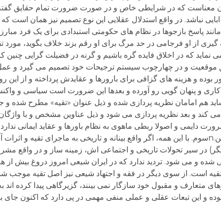
بدان معناست که در شرایطی خاص و در صورت ضرورت تمام حقایق گفته 
 ابایی نباشد. در واقع استدلال عقلایی این نوع تصمیم نیز همان است ک
نند پاسخ بازجوها در نظام های حکومتی استبدادی برای یک فرد مبارز 
یری از او فرجامی در حد مرگ برای او رقم بزند خلاف بگوید، مورد تقب
ی نماید که در اخلاق فایده گره باشیم و گرنه در فضیلت گرایی چنین ک
ور بوده و هزینه های گزافی برای بارورها و عقایدش پرداخته و از این 
 کاری و پنهان گویی رو آورده و بعدها این ضرورت است سیاسی و واکن
شاید هم امامان نظریه پردازی شده و ذیل عنوان «تقیه» مطرح شده و جا
می کند و بعد نظریه پردازی می شود و ذیل عناوین مشخص و با واژگان
رورت دایمی و اصولا ربطی ماهوی به نظام باورها و عقاید ایمانی ندار
در شرایط خاص و به منظور حفظ ایمان و جان مؤمن.nسوم. با این همه، اگر واقع بینانه و تاریخی به ماجرای ت
یگر) در سیر تحولات تاریخی و اجتماعی اش، زمینه ساز و در واقع مش
ی شده و می شود. تردید ندارد که در ایران شیعی امروز دروغ بیش از ه
ن تقیه است. از سوی دیگر در فقه و اجتهاد شیعی نیز اصل تقیه موجب شد
ای متعارف و مقبول خود سازگار نمی بینند، گزیرگاهی پیدا کرده اند به 
 بوده و این تبعات عقلی و عملی منفی مهمی در پی دارد که اکنون جای بی