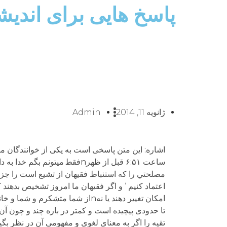
پاسخ هایی برای اندیشیدن 64-شرحی بر مف
ژانویه 11, 2014
Admin
ﻣﺼﻠﺤﺘﻲ ﺭا ﻛﻪ اﺳﺘﻨﺒﺎﻁ ﻓﻘﻴﻬﺎﻥ اﺯ ﺗﺸﻴﻊ اﺳﺖ ﺭا ﺟﺰﻭ ﻣ
اﻋﺘﻤﺎﺩ ﻛﻨﻴﻢ ‘ و اﮔﺮ ﻓﻘﻴﻬﺎﻥ ﻣﺎ اﻣﺮﻭﺯ ﺗﺸﺨﻴﺺ ﺑﺪﻫﻨﺪ ﻛ
تقیه را اگر به معنای لغوی و مفهومی آن در نظر بگی