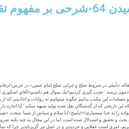
هوم تقیه
ساعت ۶:۵۱ قبل از ظهرnﻓﻘﻄ ﻣﻴﺘﻮﻧﻢ ﺑﮕﻢ ﺧﺪا ﺑﻪ ﺩاﺩﻣﻮﻥ ﺑﺮﺳﻪ
ﺴﻠﻤﺎﺕ اﻳﻦ ﻣﻜﺘﺐ ﺑﺪاﻧﻴﻢ ﭼﮕﻮﻧﻪ ﻣﻴﺘﻮاﻧﻴﻢ ﺑﻪ ﺭﻭاﻳﺎﺕ و اﺣﺎﺩﻳﺜﻲ ﻛﻪ اﺯ ﭘﻴﺎ
ﻪ اﻳﻦ ﺗﺎﺭﻳﺨﻲ ﻛﻪ اﺯ ﮔﺬﺷﺘﮕﺎﻥ ﻧﻘﻞ ﺷﺪﻩ ﺗﻮﻟﻴﺪ ﺷﺒﻬﻪ ﻣﻴﻜﻨﺪ ‘ ﺁﻳﺎ اﺟﺎﺯﻩ ﺩاﺭ
اﻣﻜﺎﻥ ﺗﻐﻴﻴﺮ ﺩﻫﻨﺪ ﻳﺎ ﻧﻪnاﺯ ﺷﻤﺎ ﻣﺘﺸﻜﺮﻡ و ﺷﻤﺎ و ﺧﺎﻧﻮاﺩﻩ ﺭا ﺑﻪ ﺧﺪا ﻣﻴﺴﭙﺎﺭﻡnnپاسخ:nبا
ریم، امری است عقلایی و خردپذیر و در عمل نیز گریزناپذیر چرا که تما