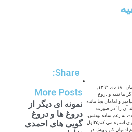
Share:
اشاره: این متن پاسخی است به یکی از خوانندگان مقاله «تأملی در شروط صلح و چرایی صلح امام حسن» در جرسnﺮﻓﺎﻧﻴﻴﺎﻥ : ۱۸ دی ۱۳۹۲,
More Posts
 ‘ ﻋﺠﺐ ﮔﻴﺮﻱ ﻛﺮﺩﻳﻢnﻳﻚ ﺳﻮاﻝ ﻫﻢ ﺩاﺷﺘﻢnﺁﻗﺎﻱ اﺷﻜﻮﺭﻱ اﮔﺮ ﻣﺎ ﺗﻘﻴﻪ و ﺩﺭﻭﻍ
ﻣﺒﺮ و اﻣﺎﻣﺎﻥ ﺑﺠﺎ ﻣﺎﻧﺪﻩ
نمونه ای دیگر از
ﻧﺪ ﺁﻥ ﺭا ‘ ﺩﺭ ﺻﻮﺭﺕ
دروغ ها و دروغ
 سلام و سپاس از شما. مبحث «تقیه»، به رغم ساده بودنش،
گویی های احمدی
تا حدودی پیچیده است و کمتر در باره چند و چون آن بحث و تحقیق و استدلال شده است. اما در این مجال به چند نکته ضروری اشاره می کنم:nاول.
م آدمیان کم و بیش در