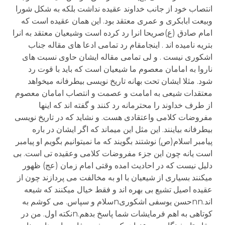
انتصاب خود از جانب خداوند عقیده نداشت بلکه به شکل شورا
وبیعت ابابکری و عمری معتقد بود. این همان عقیده است که
امام صادق (ع)صریحا انرا رد کرده است وشیعیان معتقد به انرا
بتریه نامیده اند . اینجامقام رد تمامی ادعا های مقاله جناب
اشکوری نیست . و لی تمامی مقاله ایشان حاوی نسبت های
ناروا به امامان معصوم ما شیعیان است که باید با قوت رد
شود. مثلا ایشان تحت بهانه تاریخ نویسی بیطرفانه میخواهد
معتقدات شیعی به امامت و عصمت و انتصاب امامان معصوم
از طرف خداوند را محترمانه رد کنند و گفته اند که اینها
مفروضات کلامی واعتقادی هست. و نشاید که در تاریخ نویسی
بیطرفانه بیاینند. این مثل این میماند که اگر ایشان در باره
پیامبر اسلام(ص) نوشتند بگویند که ما نمیتوانیم بگویم او پیامبر
است یانه چون این جزء مفروضات کلامی وعقیده تی است. بی
دلیل نیست که در احادیث امده وقتی امام زمان (عج) ظهور
میکنند بسیاری از شیعیان با او به مخالفت می پردازند چون از
عقیده اصیل تشیع بی بهره اند و فقط خیال میکنند که شیعه
اند.nnحسن یوسفی اشکوریnسلام و سپاس. می کوشم به
کوتاهی به اهم فرمایشات شما پاسخ بدهم.nنکته اول. من در