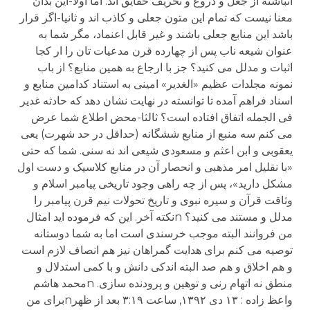
انباشته از جعل و دروغ و تحریف حقایق اند. اما اولا-این بدان
معنا نیست که تمام این متون جعلی و کاذب اند و ثانیا-اگر قرار
باشد این منابع جعلی باشند و غیر قابل اعنماد، مگر شما به
عنوان شیعه ناب پس از چهارده قرن مدعیات تان را ار کجا
اثبات و مدلل می کنید؟ جز با ارجاع به همین منابع؟ از باب
نمونه مجلدات عظیم «الغدیر» امینی به استناد کدامین منابع و
اسناد فراهم آمده تا توانسته در نهایت نشان دهد که حادثه غدیر
فی الجمله اتفاق افتاده است؟ ثالثا-محض اطلاع شما عرض
می کنم سه منبع از منابع ششگانه (حداقل در حد شهرت) یعی
یعقوبی و ابن اعثم و مسعودی شیعی اند نه سنی. شما که حتی
«با نقلیل امر مذهبی و انحصار آن در منابع کلاسیک و دست اول
مشکل دارید»، پس از چه راهی وجود تاریخی پیامبر اسلام و
وثاقت قرآن و سیره نبوی و تاریخ تحولات نیم قرن پیامبر را
مدلل و مستند می کنید؟ nنکته آخر. این که فرموده اید امثال
من فروانند البته موجب خرسندی است اما به شما دوستانه
توصیه می کنم برای هدایت گمراهان نیز هم انصاف لازم است
و هم اخلاق و هم صد البته اندکی دانش و با کمی استدلال و
منطق نه اتهام رنی و توهین و پرودنده سازی. nمحمد هاشم
واعظ زاده : ۱۳ دی ۱۳۹۲, ساعت ۳:۱۹ بعد از ظهرnبرای من