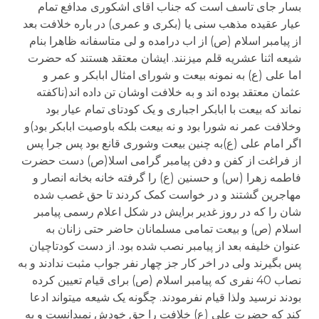
بسار جای تاسف است که جناب اقای اشکوری مدافع تمام
عیار عقیده مذهب سنی یا (بکری و عمری) در باره خلافت بعد
از پیامبر اسلام (ص) از اب درامده و لی متاسفانه ظاهرا بنام
شیعه اثنا عشریه قلم میزنند. ایشان معتقد هستند که حضرت
اما علی (ع) به نمونه بیعت و شورای امثال ابابکر و عمر و
عثمان معتقد بوده اند و به خلافت اوشان تن داده اند(ناکفته
نماند که بیعت با ابابکر اجباری و یک کودتای تمام عیار بود
وخلافت عمر نه شورا بود و نه بیعت بلکه باوصیت ابابکر بود)و
اگر امام علی (ع)به چنین بیعت وشوری قانع بود پس جرا پس
از فراغت از کفن و دفن پیامبر گرامی اسلا(ص) دست حضرت
فاطمه زهرا (س) و حسنین (ع) را گرفته خانه بخانه انصار و
مهاجرین گشتند و در خواست کمک کردند تا حق غصب شده
شان را که در روز غدیر برایش در شکل اعلام رسمی پیامبر
اسلام (ص) و بیعت تمامی مسلمانان حاضر حتی زانان به
عنوان خلیفه بعد از پیامبر نصب شده بود. از دست کودتاچیان
پس بگیرند ولی در اخر کار جز چهار نفر جواب مثبت ندادند و به
نصاب 40 نفری که پیامبر اسلام (ص) برای قیام تعیین کرده
بودند نرسید ولذا قیام نفرمودند. چگونه یک شیعه میتواند ادعا
کند که حضرت علی (ع) خلافت را حق خودش نمیدانست و به