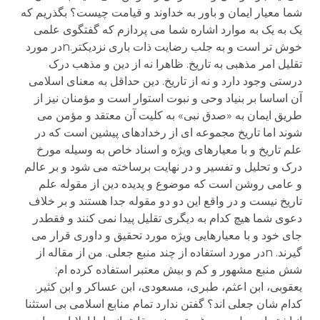
شما معیار ایمان و باور به خداوند و قیامت چیست؟ بگذریم که
یک به یک به موارد اشاره شما می پردازم که گفتگوی علمی
خوش تر است و به جلب رضایت ذات باری نزدیکتر.nدر مورد
تقلیل امر مذهبی به تاریخ. ظاهرا نه از دین و مذهب درک
درستی وجود دارد و نه از تاریخ. دین حداقل به معنای اسلامی
آن اساسا بر بنیاد وحی و نبوت استوار است و مؤمنان نیز از
طریق ایمان به «صدق نبی» به کلیت آن معتقد و مؤمن می
شوند اما تاریخ مجموعه ای از رخدادهای پیشین است که در
علم تاریخ و با معیارهای ویژه و اسناد خاص به وسیله مورخ
درک و تحلیل و تفسیر و در نهایت برساخته می شود و بر عالم
و عامی روشن است که موضوع و پدیده دین از مقوله علم
تاریخ نیست و در واقع این دو دو مقوله جدا هستند و بر خلاف
دعوی شما هیچ کدام به دیگری تقلیل پیدا نمی کنند و فقطدر
جای خود و با معیارهایی ویژه مورد تحقیق و داوری قرار می
گیرند. nدر مورد استفاده از چند منبع جعلی. من از مقاله از
شش منبع مشهور و کم و بیش معتبر استفاده کرده ام:
یعقوبی، ابن اعثم، طبری، مسعودی، ابن عساکر و ابن کثیر.
کدام شان جعلی اند؟ گفتن ندارد تمام منابع اسلامی بی استثنا