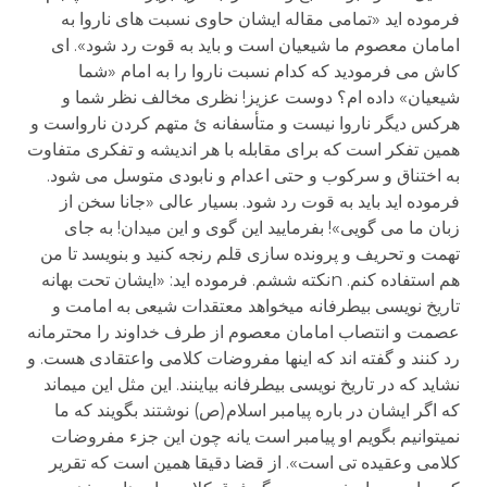
فرموده اید «تمامی مقاله ایشان حاوی نسبت های ناروا به
امامان معصوم ما شیعیان است و باید به قوت رد شود». ای
کاش می فرمودید که کدام نسبت ناروا را به امام «شما
شیعیان» داده ام؟ دوست عزیز! نظری مخالف نظر شما و
هرکس دیگر ناروا نیست و متأسفانه ئ متهم کردن نارواست و
همین تفکر است که برای مقابله با هر اندیشه و تفکری متفاوت
به اختناق و سرکوب و حتی اعدام و نابودی متوسل می شود.
فرموده اید باید به قوت رد شود. بسیار عالی «جانا سخن از
زبان ما می گویی»! بفرمایید این گوی و این میدان! به جای
تهمت و تحریف و پرونده سازی قلم رنجه کنید و بنویسد تا من
هم استفاده کنم. nنکته ششم. فرموده اید: «ایشان تحت بهانه
تاریخ نویسی بیطرفانه میخواهد معتقدات شیعی به امامت و
عصمت و انتصاب امامان معصوم از طرف خداوند را محترمانه
رد کنند و گفته اند که اینها مفروضات کلامی واعتقادی هست. و
نشاید که در تاریخ نویسی بیطرفانه بیاینند. این مثل این میماند
که اگر ایشان در باره پیامبر اسلام(ص) نوشتند بگویند که ما
نمیتوانیم بگویم او پیامبر است یانه چون این جزء مفروضات
کلامی وعقیده تی است». از قضا دقیقا همین است که تقریر