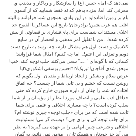
نمی‌دهد که امام حسن (ع) را سازشکار و ریاکار و مذبذب و…
معرفی کند. اما، مژده بدهم که نه فقط شمایید که از آنسوی
بام بر زمین افتاده‌اید! در این وادی، همچون شما فراوانند و البته
اغلب هم غرب‌نشین! برادرجان! تاریخ ابن عساکر یا الفتوح حد
اعلای مستندات شماست برای پای‌فشاری بر قضاوتی از پیش‌
کرده شده!… من با تقلیل امر مذهبی و انحصار آن در منابع
کلاسیک و دست اول هم مشکل دارم، چه برسد به تاریخ دست
دویم و تغزلی ابن اعثم!… اما چه کنیم؟ امثال شما فراوانند!
کسانی که با گونه‌ای “……” سعی می‌کنند جلب توجه کنند. خب!
موفق شدی آقاجان! تبریک!nnحسن یوسفی اشکوریnبا
عرض سلام و تشکر از ایجاد ارتباط و نقدتان. اول بگویم که
روشن نیست که خشم و بی تابی شما از چیست؟ چه اتفاق
افتاده که شما را چنان از دایره صبوری خارج کرده که حتی
حداقل ادب علمی و انصاف مورد انتظار از مؤمنان را از شما
سلب کرده است؟ با چه معیاری اخلاقی و علمی برای شما
ثابت شده است که من برای «جلب توجه» چیزی نوشته ام؟
برای جلب توجه کی و برای چی؟ دوست گرامی! مسئولیت
اخلاقی و شرعی چنین اتهامی را بر عهده می گیرید؟ به نظر
می آید جز خودتان و همفکرتان را مؤمن نمی دانید، به گمان