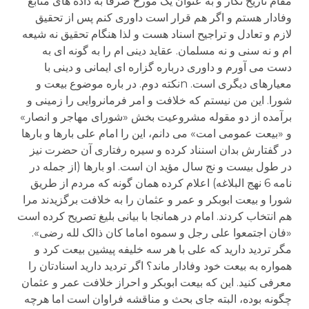
مقام تاریخ نگار و به عنوان یک مورخ صرفا به داده های منابع
وفادار هستم و اگر هم قرار است داوری کنم پس از تحقیق
لازم و تعادل و تراجیح اسناد هست و لذا هنگام تحقیق نه شیعه
ام و نه سنی و نه مسلمان. عقاید دینی ام را به گونه ای به
دست می آورم و داوری درباره گزاره ای ایمانی و دینی با
معیارهای دیگری است. nنکته دوم. در باره موضوع بیعت و
شورا. این من نیستم که خلافت و امر فرمانروایی را زمینی و
برآمده از دو مقوله مشروعیت بخش «شورای مهاجر و انصار»
و «بیعت عمومی امت» می دانم، این را امام علی بارها و بارها
در گفتارش بدان اسنناد کرده و سیره رفتاری آن حضرت نیز
در طول بیست و نج سال مؤید ان است. او بارها (از جمله در
نامه 6 نهج البلاغه) اعلام کرده همان گونه که مردم از طریق
شورا و بیعت ابوبکر و عمر و عثمان را به خلافت برگزیدند مرا
هم انتخاب کردند. امام در همانجا با بیانی بلیغ تصریح کرده است
«فان اجتمعوا علی رجل و سموه اماما کان ذالک لله رضی».
مگر تردید دارید که علی با هر سه خلیفه پیشین بیعت کرد و
همواره به بیعت خود وفادار ماند؟ اگر تردید دارید اسنادتان را
معرفی کنید. این که بیعت ابوبکر و احراز خلافت عمر و عثمان
چگونه بوده، البته جای بحث و مناقشه فراوان است اما هرچه