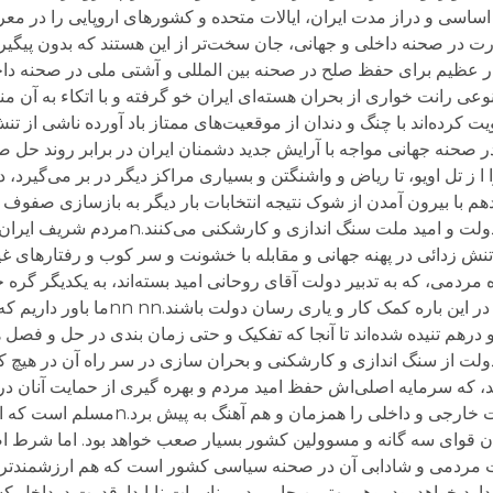
ه، اساسی و دراز مدت ایران، ایالات متحده و کشورهای اروپایی را در
 مناسبات قدرت در صحنه داخلی و جهانی، جان سخت‌تر از این هستند که بدون پیگ
ار عظیم برای حفظ صلح در صحنه بین المللی و آشتی ملی در صحنه داخ
لی به نوعی رانت خواری از بحران هسته‌ای ایران خو گرفته و با اتکاء به آن 
ت کرده‌اند با چنگ و دندان از موقعیت‌های ممتاز باد آورده ناشی از ت
 خواهند کرد.nn nnهمانطور که در صحنه جهانی مواجه با آرایش جدید دشمنان ایران در برابر ر
ل اویو، تا ریاض و واشنگتن و بسیاری مراکز دیگر در بر می‌گیرد، در
با بیرون آمدن از شوک نتیجه انتخابات بار دیگر به بازسازی صفوف 
 زدائی در پهنه جهانی و مقابله با خشونت و سر کوب و رفتارهای غیر
دمی، که به تدبیر دولت آقای روحانی امید بسته‌اند، به یکدیگر گره خورد
می‌رود همه قوا و نهادهای حاکم، به ویژه قوه مقننه در این ب
درهم تنیده شده‌اند تا آنجا که تفکیک و حتی زمان بندی در حل و فصل هر
لت از سنگ اندازی و کارشکنی و بحران سازی در سر راه آن در هیچ کدام
، که سرمایه اصلی‌اش حفظ امید مردم و بهره گیری از حمایت آنان در ر
است، این باید باشد که کوشش در دو عرصه سیاست خارجی و 
ن قوای سه گانه و مسوولین کشور بسیار صعب خواهد بود. اما شرط اصل
 مردمی و شادابی آن در صحنه سیاسی کشور است که هم ارزشمند‌تری