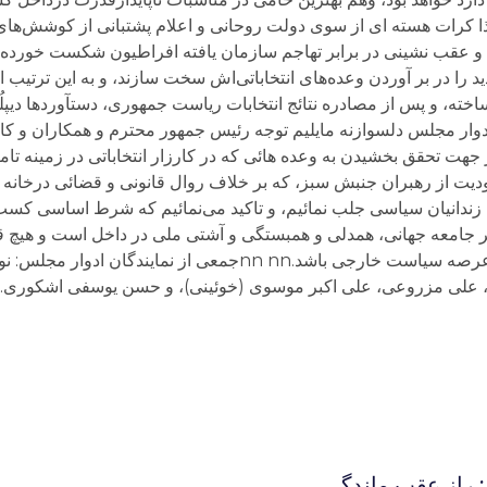
ا کرات هسته ای از سوی دولت روحانی و اعلام پشتبانی از کوشش‌های د
ه و عقب نشینی در برابر تهاجم سازمان یافته افراطیون شکست خورده ا
د را در بر آوردن وعده‌های انتخاباتی‌اش سخت سازند، و به این ترتیب ا
ته، و پس از مصادره نتائج انتخابات ریاست جمهوری، دستآورد‌ها دیپلُ
ز نمایندگان ادوار مجلس دلسوازنه مایلیم توجه رئیس جمهور محترم و همکاران و 
جهت تحقق بخشیدن به وعده هائی که در کارزار انتخاباتی در زمینه تا
ت از رهبران جنبش سبز، که بر خلاف روال قانونی و قضائی درخانه
ی زندانیان سیاسی جلب نمائیم، و تاکید می‌نمائیم که شرط اساسی کسب ا
 جامعه جهانی، همدلی و همبستگی و آشتی ملی در داخل است و هیچ قد
ملت نمی‌تواند پشتوانه گذار از گردنه‌های سخت در عرصه سیاست خارجی باشد.nn nnج
 علی مزروعی، علی اکبر موسوی (خوئینی)، و حسن یوسفی اشکوری.nn
: راز عقب ماندگى