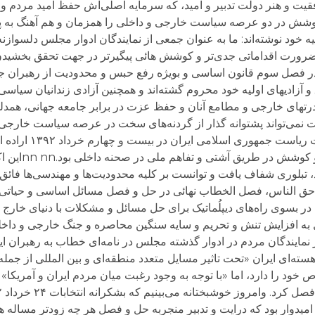
وفقیت و هنر دولت تدبیر و امید، که سرمایه اصلی‌اش حفظ امید مردم و
که کوشش در دو عرصه سیاست خارجی و داخلی را همزمان و هم آهنگ به 
ان بیانیه خود نوشته‌اند: ما به عنوان جمعی از نمایندگان ادوار مجلس دلسواز
ضرورت اقداماتی جدی‌تر و کوشش هائی پیگیر‌تر در جهت تحقق بخشیدن
ج در فصل سوم قانون اساسی و بویژه رفع حبس و محدودیت از رهبران 
آزادیهای اولیه خود محروم گشته‌اند و همچنین آزادی زندانیان سیاسی ج
رتهای خارجی و مطامع آنان و حفظ عزت در برابر جامعه جهانی، همد
بیانیه به شرح زیر است:nn nnپیروز
ایرانی در تمایل به تنش ز
 تبلوری شفاف یافت و توانست بر کلیه محدودیت‌ها و مهندسی‌ها فائق آید
ید، در بسوی راه‌های دیپلُماتیک برای حل مسائل و مشکلات با دنیای خارج
دل به افزایش تنش و تحریم و سایه سنگین محاصره و جنگ خارجی و داخ
وان جمعی از نمایندگان مردم در ادوار گذشته مجلس در نامه‌ای خطاب به رهبران ا
ه هسته‌ای ایران «تحت تاثیر مسایل متعدد منطقه‌ای و بین المللی از جم
خود را دارد، اما «با توجه به وجود رغبت میان مردم ایران و آمریکا» م
یدوار بود که درایت و تدبیر منجربه حل و فصل هر چه زود‌تر مساله هس