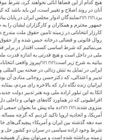
هیچ کدام از این فضا‌ها ابائی نخواهند کرد، شرط م
آنان در روند اصلاح و تغییر است، این باید باشد 
برد.nn nnنمایندگان ادوار مجلس ایران در پای
جمهور محترم و همکاران و کارگزاران ایشان را به 
کارزار انتخاباتی در زمینه تامین حقوق ملت مندر
روال قانونی و قضائی درخانه حبس شده و از حقوق و 
می‌نمائیم که شرط اساسی کسب اقتدار در برابر قد
تدبیر و اعتدالی، که دکترحسن روحانی منادی آن بود،
اتکا به این تبلور اراده ملی وبه هنر تدبیر دولت جد
افراطیونی که در هماورد گاه‌های جهانی و داخلی 
منزوی شدند.nn nnده ماه پیش ما بعن
آمریکا، و اتحادیه اروپا تاکید کردیم که گرچه مسال
سه دهه گذشته بین ایران و آمریکا» پیچیدگی‌های خاص 
زمینه برداشته شده است و می‌توان بیش از همیشه ام