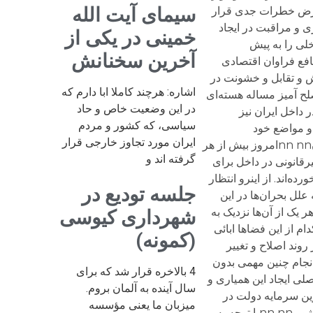
سیمای آیت الله
 معرض خطرات جدی قرار
یری و مراقبت در ایجاد
خمینی در یکی از
لی را به پیش
آخرین سخنانش
منافع فراوان اقتصادی
نش و تقابل و خشونت در
اشاره: هرچند کاملا ابا دارم که
وند حل صلح آمیز مساله هسته‌ای
در این وضعیت خاص و حاد
 داخل ایران نیز
سیاسی، که کشور و مردم
و مواضع خود
ایران مورد تجاوز خارجی قرار
پرداخته‌اند، و به بهانه‌های گوناگون در سر راه تدبیر دولت و امید ملت سنگ اندازی و کارشکنی می‌کنند.nمردم شریف ایرانnn nnامروز بیش از هر
گرفته اند و
قانونی در داخل برای
ه‌اند. از اینرو انتظار
جلسه تودیع در
اره کمک کار و یاری رسان دولت باشند.nn nnما باور داریم که علل بحران‌ها در این
 یک از آن‌ها نزدیک به
شهرداری کیوسی
 از این فضا‌ها ابائی
(کمونه)
وند اصلاح و تغییر
داخلی را همزمان و هم آهنگ به پیش برد.nمسلم است که انجام چنین مهمی بدون
4 بالاخره قرار شد که برای
ی ایجاد این همیاری و
سال آینده به آلمان بروم.
ن سرمایه دولت در
میزبان ما یعنی مؤسسه
مذاکرات دیپلُماتیک سخت و پیچیده‌ای که درپیش رو دارد خواهد بود، وهم بهترین حامی در مناسبات نا‌پایدارقدرت درداخل کشور.nn nnبا توجه به