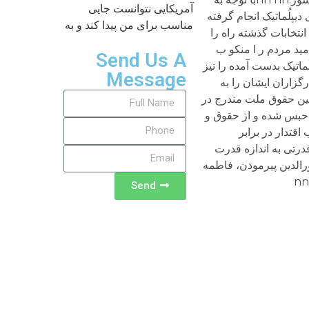
آمریکایی نتوانست جایی
یپلُماتیک انجام گرفته
مناسب برای من پیدا کند و به
نتخابات گذشته راه را
مید مردم ر ا منکو ب
Send Us A
ماتیک بدست آمده را نیز
Message
کارگزاران ایشان را به
مین حقوق ملت مندرج در
 حبس شده و از حقوق و
قتدار در برابر
رتی به اندازه قدرت
معی از نمایندگان ادوار مجلس: نورالدین پیرموذن، فاطمه
Send