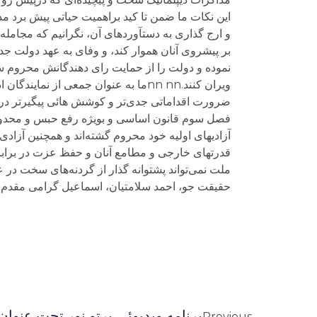
این نکات ما ضمن تا کید براهمیت حیاتی پیش برد مذ
و ارج گذاری به دستآوردهای آن، نگرانیم که مجامل
بر پیشروی آنان هموار کند، و وفای به عهد دولت جدی
نموده و دولت را از حمایت رای دهندگانش محروم ساخ
ویران کنند.nn nnما به عنوان جمعی ا
ضرورت اقداماتی جدی‌تر و کوشش هائی پیگیر‌تر در 
فصل سوم قانون اساسی و بویژه رفع حبس و محدودی
آزادیهای اولیه خود محروم گشته‌اند و همچنین آزاد
قدرتهای خارجی و مطامع آنان و حفظ عزت در برابر
حقیقت جو، احمد سلامتیان، اسماعیل گرامی مقدم،
برنامه ويديوئى پرتو نور تحت عنوان
Previous