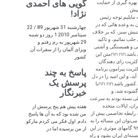
گویی های احمدی
 بهره گیری از حمایت
پیش
نژاد!
نه مایلیم توجه رئیس
 به وعده هائی که در
چهارشنبه 31 شهریور 89 / 22
جنبش سبز، که بر خلاف
سپتامبر 2010 1 روز دو شنبه
لب نمائیم، و تاکید
29 شهریور به رم رفتم و
لی و همبستگی و آشتی
ویزای آلمان را از سفرات آن
ملی در داخل است و هیچ قدرتی به اندازه قدرت ملت نمی‌تواند پشتوانه گذار از گردنه‌های سخت در عرصه سیاست خارجی باشد.nn nnمتن این
کشور
 واقعی انتخابات ریاست جمهوری اسلامی ایران در بیست و چهارم خرداد ١۳۹٢ اراده اکثریت رای دهندگان
دائی در صحنه بین المللی و کوشش در طریق آشتی و تفاهم ملی در صحنه داخلی بود.nn nnاین اکثریت پیرامون برنامه
پاسخ به چند
، و این امید را در دل
پرسش یک
ایرانیان زنده نگاه دارد که بالاخره رای مردم، بمثابه حق الناس، فصل الخطاب نهائی در حل و فصل مسائل اساسی و حیاتی کشور باشد.nn nnبا
خبرنگار
 گشوده شد، و
لی بسته بودند به سرعت
یران، ایالات متحده
هفته پیش هم پنج پرسش از
له رابطه تخاصمی بیش از
من شده بود که به آن ها پاسخ
ی‌توان این مساله را به
دادم. اول فکر می کردم مارکو
شرط وجود اراده سیاسی در سران دو کشور حل و فصل کرد. وامروز خوشبختانه می‌بینیم که بشکرانه انتخابات ٢۴ خرداد ۹٢ گامهای موثری در این
از من پرسیده اما در
ته‌ای ایران بشود و راه