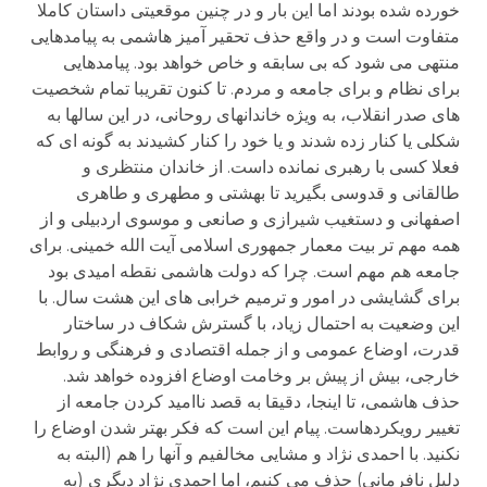
خورده شده بودند اما این بار و در چنین موقعیتی داستان کاملا
متفاوت است و در واقع حذف تحقیر آمیز هاشمی به پیامدهایی
منتهی می شود که بی سابقه و خاص خواهد بود. پیامدهایی
برای نظام و برای جامعه و مردم. تا کنون تقریبا تمام شخصیت
های صدر انقلاب، به ویژه خاندانهای روحانی، در این سالها به
شکلی یا کنار زده شدند و یا خود را کنار کشیدند به گونه ای که
فعلا کسی با رهبری نمانده داست. از خاندان منتظری و
طالقانی و قدوسی بگیرید تا بهشتی و مطهری و طاهری
اصفهانی و دستغیب شیرازی و صانعی و موسوی اردبیلی و از
همه مهم تر بیت معمار جمهوری اسلامی آیت الله خمینی. برای
جامعه هم مهم است. چرا که دولت هاشمی نقطه امیدی بود
برای گشایشی در امور و ترمیم خرابی های این هشت سال. با
این وضعیت به احتمال زیاد، با گسترش شکاف در ساختار
قدرت، اوضاع عمومی و از جمله اقتصادی و فرهنگی و روابط
خارجی، بیش از پیش بر وخامت اوضاع افزوده خواهد شد.
حذف هاشمی، تا اینجا، دقیقا به قصد ناامید کردن جامعه از
تغییر رویکردهاست. پیام این است که فکر بهتر شدن اوضاع را
نکنید. با احمدی نژاد و مشایی مخالفیم و آنها را هم (البته به
دلیل نافرمانی) حذف می کنیم، اما احمدی نژاد دیگری (به