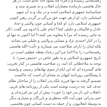
رفسنجانی رسیده و تا فردا چه بشود خدا عالم است. در هر
حال هاشمی بازماندة معماران انقلاب و به تعبیری سند و
شناسنامة جمهوری اسلامی است و در نیک و بد آن سهم
استثنایی دارد. او از هر جهت حق بزرگی بر گردن رهبر کنونی
جمهوری اسلامی دارد. او کجا و کسانی چون ولایتی و حداد
عادل و قالیباف و جلیلی کجا؟ امام علی با اندوه می گفت «کار
به جایی رسیده که مرا با معاویه می کنند»!! اما اکنون نه تنها او
را در کنار احمدی نژاد و مشایی و ولایتی و جلیلی می نشانند
بلکه اینان را دارای صلاحیت می شمارند و «آیت¬الله هاشمی
رفسنجانی» را نه!!nاما چرا این رخداد نقطه عطفی است در
تاریخ جمهوری اسلامی و به طور خاص در «جنبش سبز». با
توجه به ملاحظاتی که آمد، رد صلاحیت هاشمی در کنار تخریب
های گسترده ای که این ایام از سوی نهادهای رسمی و وابسته
با پیشگامی روزنامة کیهان به معنای آن است که حاکمیت
تصمیم گرفته نه تنها فرزند بلکه پدر انقلاب را از ساختار نظام
حذف کند. چه درست نوشته است یکی از روزنامه های غربی
«انقلاب این بار پدر خود را خورد». پیش از این نیز فرزندان و
حتی پدرانی چون آیت الله منتظری و بازرگان و بسیاری دیگر
به وسیلة انقلابیون، و از جمله به دست کسانی چون هاشمی،