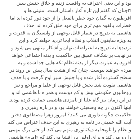
بود و این یعنی اعتراف به واقعیت زنده و خلاق جنبش سبز.
nچنان که گفتم این تازه آغاز داستان است. امنیتی ها و
افرطیون به گمان خود خطر بالفعل را از خود دور کرده اند اما
خطرات بالقوه مهم تری برای خود خلق کرده اند. حذف
هاشمی به تدریج در شمار قابل توجهی از وابستگان به قدرت و
به ویژه سابقون انقلاب و نظام ایجا تردید خواهد کرد و این
تردیدها به تدریج به اعتراضات نهان و آشکار منتهی می شود و
در نهایت بر شکاف عمیق بین حاکمیت و بدنه اجتماعی خواهد
افزود. به عبارت دیگر از بدنة نظام تکه هایی جدا شده و به
مردم خواهند پیوست. چنان که از هشت سال پیش این روند در
سطح گسترده آغاز شده و با جنبش سبز اوج گرفت و با حذف
هاشمی تقویت شد. بخش قابل توجهی از علما و مراجع و نیز
روحانیون حکومتی بیش و کم دوست و همراه با هاشمی اند و
در این زمان نیز گاه علنا از نامزدی هاشمی حمایت کرده بودند.
اینها اکنون در چه وضعیتی خواهند بود و در باره رهبری و
حاکمیت چگونه داوری می کنند؟ امروز زهرا مصطفوی دختر
آیت الله خمینی در نامه به رهبری به این حذف اعتراض می کند
و نظام را تلویحا به دیکتاتوری متهم می کند. او حتی برگ مهمی
را رو می کند و برای اولین بار افشا می کند که «امام» هاشمی