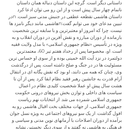
داستانی دیگر است. گرچه این داستان دنبالة همان داستان
ناتمام چهار سال پیش است و از این رو می توان ادعا کرد
داستان هاشمی نقطعه عطفی در جنبش مدنی سبز است. nدر
تبیین مدعای خود می توانم گفت:nهاشمی مانند دیگر نامزد ها
نیست. چرا که امروز او معتبرترین و با سابقه ترین شخصیت
بازمانده از دوران مبارزه و نقش آفرین در دوران انقلاب و به
ویژه در تأسیس «نظام جمهوری اسلامی» با مدل ولایت فقیه
است. او، مخصوصا پس از رخداد هفتم تیر 60، معتمدترین
دولتمرد در نزد آیت الله خمینی بوده و از سوی او حساس ترین
مسئولیت ها در در جنگ و صلح داشته است. پس از درگذشت
وی، چنان که همه می دانند، او بود که نقش یگانه ای در انتقال
آرام قدرت به جانشین رهبر فقید نظام ابقا کرد. پس از آن تا
هشت سال پیش او عملا شخصیت کلیدی نظام در اعمال
سیاست های داخلی و توازن بخش نیروهای درونی حکومت
جمهوری اسلامی شمرده می شد. از انتخابات نهم ریاست
جمهوری اسلامی، از جهات مختلف بخت اقبال هاشمی رو به
افول گذاشت. از یک سو نیروهای اجتماعی به ویژه نسل جوان
برآمده از دوران اصلاحات با آرمانهای نوین مدنی و سیاسی و
فرهنگی به هاشمی نه گفتند و از سوی دیگر نخستین نشانه