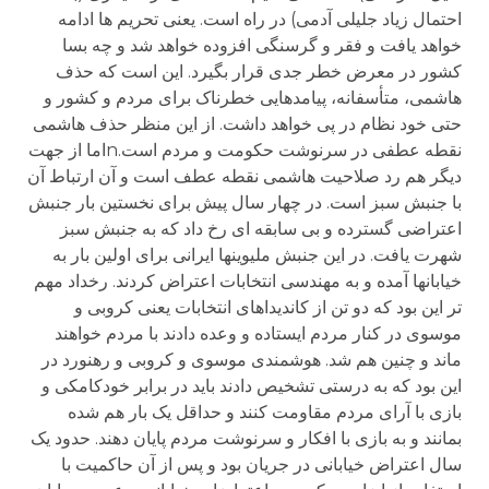
احتمال زیاد جلیلی آدمی) در راه است. یعنی تحریم ها ادامه
خواهد یافت و فقر و گرسنگی افزوده خواهد شد و چه بسا
کشور در معرض خطر جدی قرار بگیرد. این است که حذف
هاشمی، متأسفانه، پیامدهایی خطرناک برای مردم و کشور و
حتی خود نظام در پی خواهد داشت. از این منظر حذف هاشمی
نقطه عطفی در سرنوشت حکومت و مردم است.nاما از جهت
دیگر هم رد صلاحیت هاشمی نقطه عطف است و آن ارتباط آن
با جنبش سبز است. در چهار سال پیش برای نخستین بار جنبش
اعتراضی گسترده و بی سابقه ای رخ داد که به جنبش سبز
شهرت یافت. در این جنبش ملیوینها ایرانی برای اولین بار به
خیابانها آمده و به مهندسی انتخابات اعتراض کردند. رخداد مهم
تر این بود که دو تن از کاندیداهای انتخابات یعنی کروبی و
موسوی در کنار مردم ایستاده و وعده دادند با مردم خواهند
ماند و چنین هم شد. هوشمندی موسوی و کروبی و رهنورد در
این بود که به درستی تشخیص دادند باید در برابر خودکامکی و
بازی با آرای مردم مقاومت کنند و حداقل یک بار هم شده
بمانند و به بازی با افکار و سرنوشت مردم پایان دهند. حدود یک
سال اعتراض خیابانی در جریان بود و پس از آن حاکمیت با