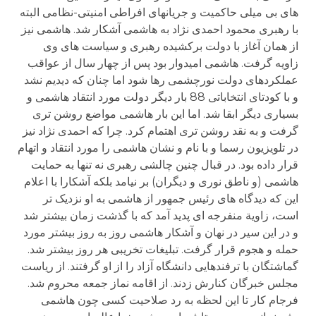
های بی میلی حاکمیت و جریانهای افراطی امنیتی-نظامی البته
با رهبری محمود احمدی نژاد به هاشمی آشکار شد. هاشمی نیز
از همان آغاز با دولت برکشیده رهبری و سیاست های وی
زاویه گرفت. هاشمی امیدوار بود پس از چهار سال از عواقب
عملکردهای دولت نورچشمی رها شود اما چنان که دیدیم نشد
و با کودتای انتخاباتی 88 بار دیگر دولت مورد انتقاد هاشمی و
بسیاری دیگر ابقا شد. اما این بار هاشمی مواضع روشن تری
گرفت و به نقد روشن تری اهتمام کرد. چرا که احمدی نژاد نیز
در تلویزیون رسما و با نام و نشان هاشمی را مورد انتقاد و اتهام
قرار داده بود. در قبال چنین چالشی رهبری نه تنها به حمایت
هاشمی (و ناطق نوری و دیگران) بر نیامد بلکه آشکارا با اعلام
این که دیدگاه های رئیس جمهور از هاشمی به او نزدیک تر
است، زاویة منفرجه ای پدید آمد که با گذشت زمان بیشتر شد
و در این سیر در نهان و آشکار هاشمی روز به روز بیشتر مورد
حمله و هجوم قرار گرفت. تبلیغات تخریبی هر روز بیشتر شد.
گماشتگان با ترفندهایی دانشگاه آزاد را از او گرفتند. از ریاست
مجلس خبرگان کنارش زدند. از اقامه نماز جمعه محروم شد.
فرجام کار تا این لحظه به رد صلاحیت کسی چون هاشمی