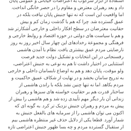
استفاده از ابزار سرکوب به اعتراضات خیابانی و عمومی پایان
داد و بعد رهبران معترض و مقاوم را در حصر خانگی انداخت.
اما واقعیت این است که نه تنها جنبش پایان نیافت بلکه در
عمق گسترده شد. چرا که هم با گذشت زمان کم و بیش
حقانیت معترضان در سطح افکار داخلی و خارجی آشکارتر شد
و هم با سیاست های دولتی در حوزه اقتصاد و روابط خارجی و
فرهنگی و مجموعة رخدادهای این چهار سال اخیر روز به روز
نارضایتی مردم عمق بیشتری یافت. نظام با آمدن هاشمی
رفسنجانی در این انتخابات و تشکیل دولت جدید فرصت
استثنایی در اختیار داشت تا هم به نوعی به جنبش اعتراضی،
ولو موقت، پایان دهد و هم به اوضاع نابسامان داخلی و خارجی
به تدریج سامان بخشد و در نهایت از شکاف عمیق حاکمیت و
مردم بکاهد. اما نه تنها چنین نشد بلکه با راندن هاشمی از
ساختار قدرت هم بر حقانیت خواسته های سبزها و رهبران
زندانی آن بار دیگر مهم تأییدی زده شد و هم هاشمی را بیش از
پیش به مردم و رهبران جنبش نزدیک تر کرد. به گونه ای که
اکنون می توان هاشمی را از سرمایه های بالفعل جنبش به
شمار آورد. قطعا یکی از دلایل حذف غیر منتظره هاشمی بیم
ار ستقبال گسترده مردم و چه بسا ظهور جنبش اعتراضی تازه